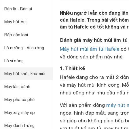
Bàn là - Bàn ủi
Nhiều người vẫn còn đang lăn
của Hafele. Trong bài viết hô
Máy hút bụi
âm tủ Hafele có tốt không và
Bếp các loại
Đánh giá máy hút mùi âm tủ
Lò nướng - Vỉ nướng
Máy hút mùi âm tủ Hafele
có t
về dòng sản phẩm này nhé.
Lò vi sóng
1. Thiết kế
Máy hút khói, khử mùi
Hafele đang cho ra mắt 2 dò
và máy hút mùi kính cong. Mỗ
Máy làm bánh
nhau cũng như nhu cầu nấu 
Máy pha cà phê
Với sản phẩm dòng
máy hút 
ngoại hình đẹp mắt, sang trọ
Máy xay, máy ép
sẽ giúp cho không gian bếp b
Máy đánh trứng
với thiết kế âm tủ, máy hút mù