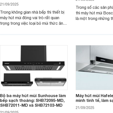
21/09/2025
Trong số các sản ph
Trong không gian nhà bếp thì thiết bị
thì máy hút mùi B
máy hút mùi đóng vai trò rất quan
là một trong những th
trọng trong việc loại bỏ mùi thức ăn,
thiết kế bên ngoài đ
hơi nước, khói,.. giúp bầu không khí
hút mạnh mẽ kết hợp 
nên sạch sẽ, thoáng đãng hơn. Một
hiện đại khác. Cùng 
trong các thiết bị được đánh giá cao
tìm hiểu chi tiết sản
trong dòng máy hút mùi nhà Bosch là
sản phẩm máy hút mùi Bosch
DWJ67HM60.
Bộ ba máy hút mùi Sunhouse làm
Máy hút mùi Hafel
bếp sạch thoáng: SHB72095-MD,
mình tinh tế, làm s
SHB72011-MD và SHB72103-MD
21/09/2025
21/09/2025