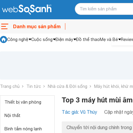
Danh mục sản phẩm
Công nghệ
Cuộc sống
Điện máy
Đồ thể thao
Mẹ và Bé
Revie
Trang chủ
Tin tức
Nhà cửa & Đời sống
Máy hút khói, khử m
Top 3 máy hút mùi âm
Thiết bị văn phòng
Tác giả: Vũ Thúy
Cập nhật ngày
Nội thất
Chuyển tới nội dung chính trong 
Bình tắm nóng lạnh