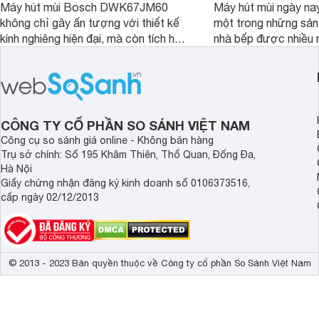
Máy hút mùi Bosch DWK67JM60
Máy hút mùi ngày na
không chỉ gây ấn tượng với thiết kế
một trong những sả
kính nghiêng hiện đại, mà còn tích hợp
nhà bếp được nhiều 
nhiều tính năng thông minh, mang đến
quan tâm lựa chọn. 
sự tiện nghi và hiệu quả cho căn bếp.
thiết bị nổi bật khôn
Đây chắc chắn sẽ là lựa chọn lý
là máy hút mùi Bo
tưởng cho không gian bếp hiện đại.
Bài viết sau đây sẽ 
review chi tiết về ch
CÔNG TY CỔ PHẦN SO SÁNH VIỆT NAM
này nhé!
Công cụ so sánh giá online - Không bán hàng
Trụ sở chính: Số 195 Khâm Thiên, Thổ Quan, Đống Đa,
Hà Nội
Giấy chứng nhận đăng ký kinh doanh số 0106373516,
cấp ngày 02/12/2013
© 2013 - 2023 Bản quyền thuộc về Công ty cổ phần So Sánh Việt Nam