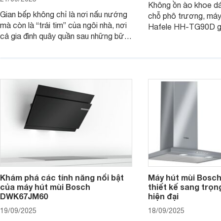
Không ồn ào khoe d
Gian bếp không chỉ là nơi nấu nướng
chỗ phô trương, máy
mà còn là “trái tim” của ngôi nhà, nơi
Hafele HH-TG90D g
cả gia đình quây quần sau những bữa
“nghệ sĩ thầm lặng” 
cơm ấm áp. Nhưng mùi khói, dầu mỡ
trong lành, sạch tho
đôi khi lại khiến không gian trở nên
vẫn giữ cho không gi
ngột ngạt. Đó là lúc bộ ba máy hút
gàng, thanh lịch. C
mùi Sunhouse SHB72095-MD,
đi tìm hiểu chi tiết 
SHB72011-MD và SHB72103-MD
phát huy sức mạnh.
Khám phá các tính năng nổi bật
Máy hút mùi Bos
của máy hút mùi Bosch
thiết kế sang trọn
DWK67JM60
hiện đại
19/09/2025
18/09/2025