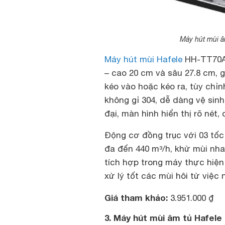
Máy hút mùi â
Máy hút mùi Hafele
HH-TT70A 
– cao 20 cm và sâu 27.8 cm, g
kéo vào hoặc kéo ra, tùy chỉ
không gỉ 304, dễ dàng vệ sinh
đại, màn hình hiển thị rõ nét,
Động cơ đồng trục với 03 tốc
đa đến 440 m³/h, khử mùi nhan
tích hợp trong máy thực hiện
xử lý tốt các mùi hôi từ việc
Giá tham khảo:
3.951.000 ₫
3. Máy hút mùi âm tủ Hafele