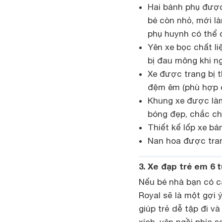
Hai bánh phụ được
bé còn nhỏ, mới là
phụ huynh có thể d
Yên xe bọc chất l
bị đau mông khi n
Xe được trang bị 
đệm êm (phù hợp c
Khung xe được làm
bóng đẹp, chắc ch
Thiết kế lốp xe b
Nan hoa được tran
3. Xe đạp trẻ em 6 t
Nếu bé nhà bạn có c
Royal sẽ là một gợi 
giúp trẻ dễ tập đi v