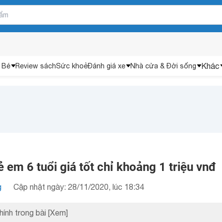
Khác
 Bé
Review sách
Sức khoẻ
Đánh giá xe
Nhà cửa & Đời sống
ẻ em 6 tuổi giá tốt chỉ khoảng 1 triệu vnđ
g
Cập nhật ngày: 28/11/2020, lúc 18:34
hính trong bài
[Xem]