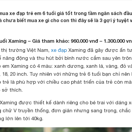
a xe đạp trẻ em 6 tuổi giá tốt trong tầm ngân sách đầ
 chưa biết mua xe gì cho con thì đây sẽ là 3 gợi ý tuyệt 
uổi Xaming – Giá tham khảo: 960.000 vnđ – 1.300.000 v
 thị trường Việt Nam,
xe đạp
Xaming đã gây được ấn t
ế năng động và thu hút bởi bình nước cắm sau yên trôn
ẻ em Xaming có 4 màu: xanh dương, xanh lá, vàng, đỏ v
, 18, 20 inch. Tuy nhiên với những trẻ 6 tuổi bạn chỉ nên
o trẻ là phù hợp với chiều cao phát triển của trẻ còn m
 sở thích.
Xaming được thiết kế dành riêng cho bé trai với dáng 
g chữ V truyền thống, đơn giản nhưng sang trọng, chắc
g lớn lên tới 40kg.