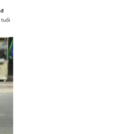
nđ
 tuổi