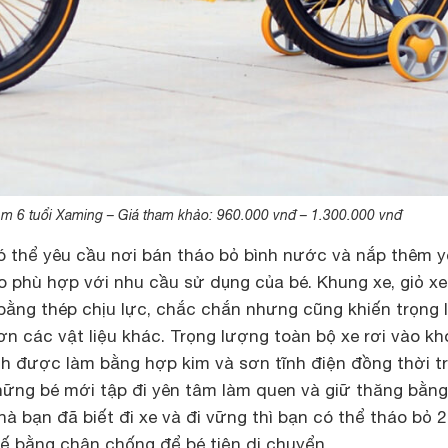
em 6 tuổi Xaming – Giá tham khảo: 960.000 vnđ – 1.300.000 vnđ
có thể yêu cầu nơi bán tháo bỏ bình nước và nắp thêm 
o phù hợp với nhu cầu sử dụng của bé. Khung xe, giỏ xe
ằng thép chịu lực, chắc chắn nhưng cũng khiến trọng
n các vật liệu khác. Trọng lượng toàn bộ xe rơi vào k
h được làm bằng hợp kim và sơn tĩnh điện đồng thời t
những bé mới tập đi yên tâm làm quen và giữ thăng bằng
nhà bạn đã biết đi xe và đi vững thì bạn có thể tháo bỏ 
hế bằng chân chống để bé tiện di chuyển.