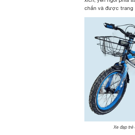
xích, yên ngồi phía
chắn và được trang t
Xe đạp trẻ