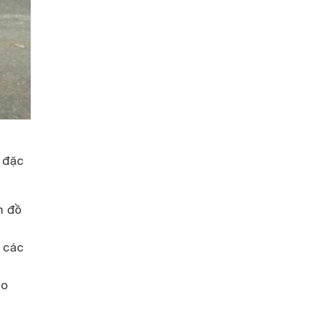
g đặc
m đồ
 các
ho