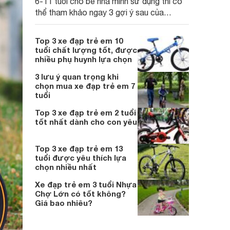
6-11 tuổi cho bé nhà mình sử dụng thì có
thể tham khảo ngay 3 gợi ý sau của
Websosanh nhé:
Top 3 xe đạp trẻ em 10
tuổi chất lượng tốt, được
nhiều phụ huynh lựa chọn
3 lưu ý quan trọng khi
chọn mua xe đạp trẻ em 7
tuổi
Top 3 xe đạp trẻ em 2 tuổi
tốt nhất dành cho con yêu
Top 3 xe đạp trẻ em 13
tuổi được yêu thích lựa
chọn nhiều nhất
Xe đạp trẻ em 3 tuổi Nhựa
Chợ Lớn có tốt không?
Giá bao nhiêu?