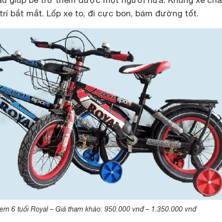
 sau giúp bé trở thêm được một người nữa. Khung xe ch
rí bắt mắt. Lốp xe to, đi cực bon, bám đường tốt.
 em 6 tuổi Royal – Giá tham khảo: 950.000 vnđ – 1.350.000 vnđ