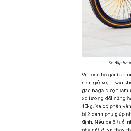
Xe đạp trẻ 
Với các bé gái bạn 
sau, giỏ xe,… sao ch
gác baga được làm b
xe tương đối nặng hơ
15kg. Xe có phần v
àn
bị 2 bánh phụ giúp 
định. Nếu bé 6 tuổi 
phụ cất đi và thay t