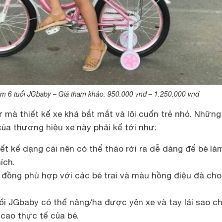
em 6 tuổi JGbaby – Giá tham khảo: 950.000 vnđ – 1.250.000 vnđ
ữ mà thiết kế xe khá bắt mắt và lôi cuốn trẻ nhỏ. Nhữn
ủa thương hiệu xe này phải kể tới như:
ết kế dạng cài nên có thể tháo rời ra dễ dàng để bé là
ích.
đồng phù hợp với các bé trai và màu hồng điệu đà cho
uổi JGbaby có thể nâng/hạ được yên xe và tay lái sao c
 cao thực tế của bé.