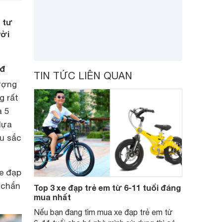
u tư
vời
nđ
TIN TỨC LIÊN QUAN
ượng
g rất
à 5
 lựa
àu sắc
xe đạp
 chắn
Top 3 xe đạp trẻ em từ 6-11 tuổi đáng
mua nhất
Nếu bạn đang tìm mua xe đạp trẻ em từ