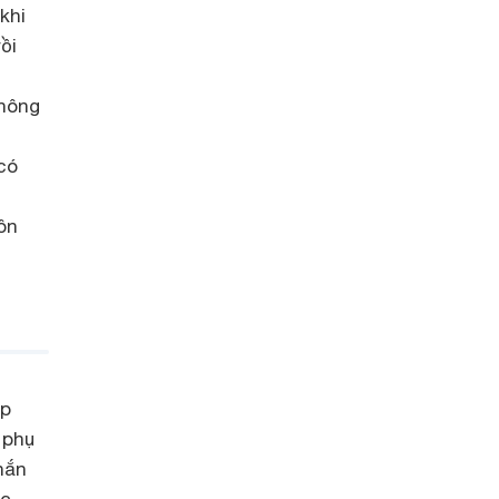
khi
ồi
không
có
ôn
ạp
 phụ
hắn