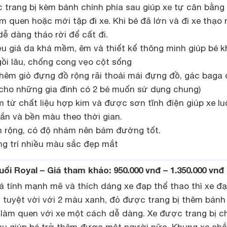
 trang bị kèm bánh chính phía sau giúp xe tự cân bằng 
m quen hoặc mới tập đi xe. Khi bé đã lớn và đi xe thạo r
ễ dàng tháo rời để cất đi.
iệu giả da khá mềm, êm và thiết kế thông minh giúp bé 
gồi lâu, chống cong vẹo cột sống
thêm giỏ đựng đồ rộng rãi thoải mái đựng đồ, gác baga 
ho những gia đình có 2 bé muốn sử dụng chung)
 từ chất liệu hợp kim và được sơn tĩnh điện giúp xe lu
ắn và bền màu theo thời gian.
ản rộng, có độ nhám nên bám đường tốt.
g trí nhiều màu sắc đẹp mắt
uổi Royal – Giá tham khảo: 950.000 vnđ – 1.350.000 vnđ
á tính mạnh mẽ và thích dáng xe đạp thể thao thì xe đ
ý tuyệt vời với 2 màu xanh, đỏ được trang bị thêm bánh
à làm quen với xe một cách dễ dàng. Xe được trang bị c