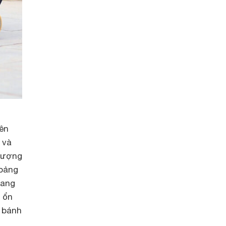
yên
 và
 lượng
hoảng
rang
 ổn
2 bánh