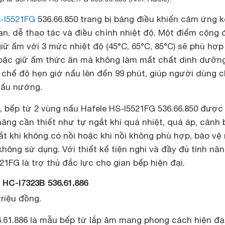
S-I5521FG
536.66.850 trang bị bảng điều khiển cảm ứng k
an, dễ thao tác và điều chỉnh nhiệt độ. Một điểm cộng
iữ ấm với 3 mức nhiệt độ (45°C, 65°C, 85°C) sẽ phù hợp
oặc giữ ấm thức ăn mà không làm mất chất dinh dưỡng
 chế độ hẹn giờ nấu lên đến 99 phút, giúp người dùng 
nấu nướng.
, bếp từ 2 vùng nấu Hafele HS-I5521FG 536.66.850 được
ăng cần thiết như tự ngắt khi quá nhiệt, quá áp, cảnh
ắt khi không có nồi hoặc khi nồi không phù hợp, bảo v
không sử dụng. Với thiết kế tiện nghi và đầy đủ tính năn
21FG là trợ thủ đắc lực cho gian bếp hiện đại.
 HC-I7323B 536.61.886
triệu đồng.
.61.886 là mẫu bếp từ lắp âm mang phong cách hiện đại