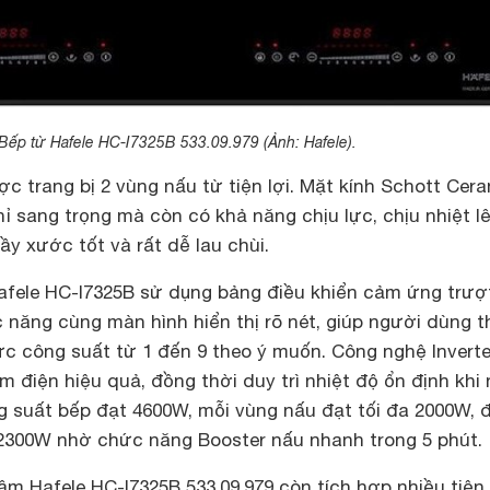
Bếp từ Hafele HC-I7325B 533.09.979 (Ảnh: Hafele).
c trang bị 2 vùng nấu từ tiện lợi. Mặt kính Schott Cer
 sang trọng mà còn có khả năng chịu lực, chịu nhiệt l
ầy xước tốt và rất dễ lau chùi.
afele HC-I7325B sử dụng bảng điều khiển cảm ứng trượ
 năng cùng màn hình hiển thị rõ nét, giúp người dùng 
c công suất từ 1 đến 9 theo ý muốn. Công nghệ Inverte
ệm điện hiệu quả, đồng thời duy trì nhiệt độ ổn định khi
 suất bếp đạt 4600W, mỗi vùng nấu đạt tối đa 2000W, 
n 2300W nhờ chức năng Booster nấu nhanh trong 5 phút.
 âm Hafele HC-I7325B 533.09.979 còn tích hợp nhiều tiện 