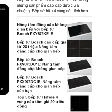
những sản phẩm cao cấp được ưa
chuộng. Bếp sở hữu 4 vùng nấu tích hợp
nhiều công nghệ hiện đại vừa đáp ứng nhu
cầu nấu nướng vừa góp phần tạo nên
Nâng tầm đẳng cấp không
không gian bếp tiện nghi, đẳng cấp cho
gian bếp với bếp từ
mọi gia đình. Cùng Websosanh.vn đi đánh
Bosch PXY875KE1E
giá chi tiết sản phẩm này nhé.
Bếp từ Bosch cao cấp giá
từ 20 triệu: Nâng tầm
đẳng cấp cho gian bếp
Bếp từ Bosch
PXV875DC1E: Nâng tầm
đẳng cấp không gian bếp
Bếp từ Bosch
PXX975DC1E: Nâng tầm
đẳng cấp cho gian bếp
của bạn
Top 3 bếp từ Hafele 4
vùng nấu tầm giá 20 triệu
đồng