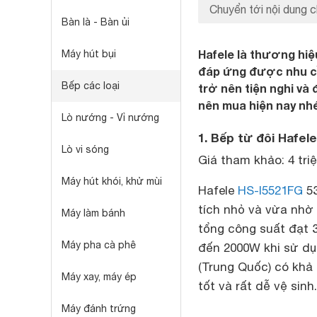
Chuyển tới nội dung c
Bàn là - Bàn ủi
Hafele là thương hiệ
Máy hút bụi
đáp ứng được nhu cầ
Bếp các loại
trở nên tiện nghi và
nên mua hiện nay nhé
Lò nướng - Vỉ nướng
1. Bếp từ đôi Hafel
Lò vi sóng
Giá tham khảo: 4 tri
Máy hút khói, khử mùi
Hafele
HS-I5521FG
53
tích nhỏ và vừa nhờ t
Máy làm bánh
tổng công suất đạt 
Máy pha cà phê
đến 2000W khi sử dụ
(Trung Quốc) có khả 
Máy xay, máy ép
tốt và rất dễ vệ sinh.
Máy đánh trứng