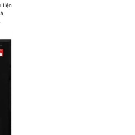
 tiện
hả
.