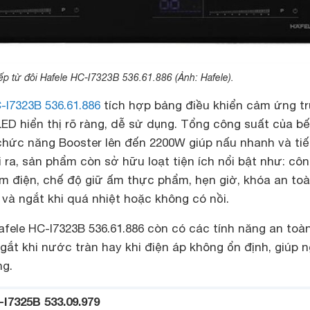
p từ đôi Hafele HC-I7323B 536.61.886 (Ảnh: Hafele).
-I7323B 536.61.886
tích hợp bảng điều khiển cảm ứng t
ED hiển thị rõ ràng, dễ sử dụng. Tổng công suất của bế
chức năng Booster lên đến 2200W giúp nấu nhanh và tiế
i ra, sản phẩm còn sở hữu loạt tiện ích nổi bật như: cô
iệm điện, chế độ giữ ấm thực phẩm, hẹn giờ, khóa an toà
 và ngắt khi quá nhiệt hoặc không có nồi.
afele HC-I7323B 536.61.886 còn có các tính năng an toà
gắt khi nước tràn hay khi điện áp không ổn định, giúp 
ng.
-I7325B 533.09.979