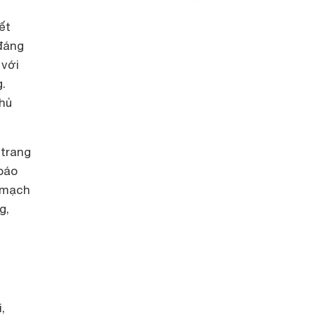
ết
 đáng
 với
.
chủ
 trang
 báo
ệ mạch
g,
,