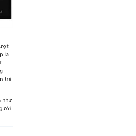
rượt
p là
t
ng
n trẻ
n như
người