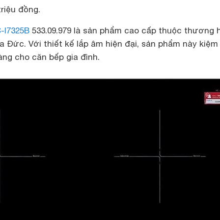
triệu đồng.
-I7325B
533.09.979 là sản phẩm cao cấp thuộc thương 
a Đức. Với thiết kế lắp âm hiện đại, sản phẩm này kiệm
àng cho căn bếp gia đình.