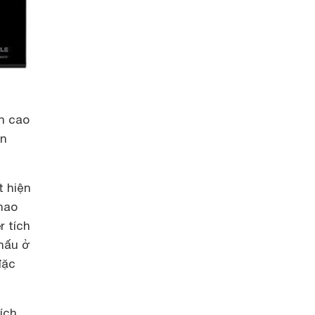
an cao
ên
t hiện
thao
r tích
 nấu ở
đặc
ích