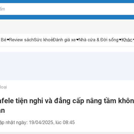
Khác
 Bé
Review sách
Sức khoẻ
Đánh giá xe
Nhà cửa & Đời sống
loại
afele tiện nghi và đẳng cấp nâng tầm khô
ạn
ập nhật ngày: 19/04/2025, lúc 08:45