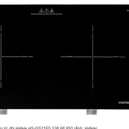
p từ đôi Hafele HS-I5521FG 536.66.850 (Ảnh: Hafele).