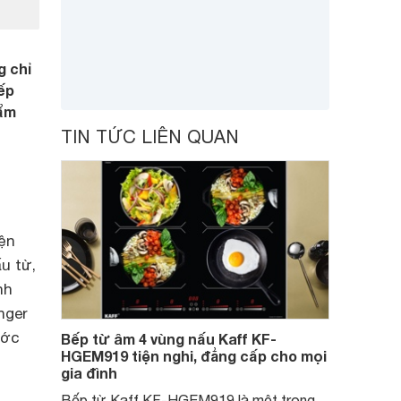
g chỉ
ếp
hẩm
TIN TỨC LIÊN QUAN
iện
u từ,
nh
nger
ước
Bếp từ âm 4 vùng nấu Kaff KF-
HGEM919 tiện nghi, đẳng cấp cho mọi
gia đình
Bếp từ Kaff KF-HGEM919 là một trong