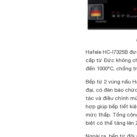
Hafele HC-I7325B đượ
cấp từ Đức không chỉ
đến 1000°C, chống tr
Bếp từ 2 vùng nấu H
đại, có đèn báo chức
tác và điều chỉnh mứ
hợp giúp bếp tiết ki
mức thấp. Tổng công
biệt có thể tăng lê
Ngoài ra, bếp từ đôi