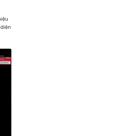
hiệu
 diện