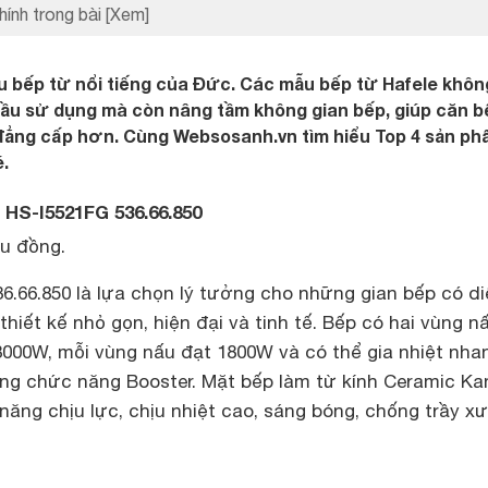
hính trong bài
[Xem]
u bếp từ nổi tiếng của Đức. Các mẫu bếp từ Hafele khôn
u sử dụng mà còn nâng tầm không gian bếp, giúp căn b
 đẳng cấp hơn. Cùng Websosanh.vn tìm hiểu Top 4 sản p
.
e HS-I5521FG 536.66.850
ệu đồng.
6.66.850 là lựa chọn lý tưởng cho những gian bếp có d
hiết kế nhỏ gọn, hiện đại và tinh tế. Bếp có hai vùng nấ
3000W, mỗi vùng nấu đạt 1800W và có thể gia nhiệt nha
ng chức năng Booster. Mặt bếp làm từ kính Ceramic Ka
năng chịu lực, chịu nhiệt cao, sáng bóng, chống trầy x