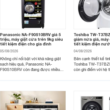
Panasonic NA-F90S10BRV giá 5
Toshiba TW-T37B
triệu, máy giặt cửa trên 9kg siêu
giảm nửa giá, máy
tiết kiệm điện cho gia đình
tiết kiệm điện nướ
05/08/2026
04/08/2026
Không chỉ nổi bật với khả năng giặt
Bên cạnh thiết kế tin
sạch hiệu quả, Panasonic NA-
Toshiba TW-T37B
F90S10BRV còn đang được nhiều
còn ghi điểm với hệ 
đại lý bán với mức giá hấp dẫn, trở
giặt hiện đại, mang 
thành lựa chọn phù hợp cho các gia
sạch hiệu quả, giảm 
đình Việt đang tìm kiếm một mẫu máy
vệ quần áo tốt hơn s
giặt cửa trên 9kg.
giặt.