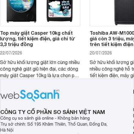
Top máy giặt Casper 10kg chất
Toshiba AW-M1000
lượng, tiết kiệm điện, giá chỉ từ
giá còn 3 triệu, má
3,3 triệu đồng
trên tiết kiệm điện
22/07/2026
20/07/2026
Sở hữu khối lượng giặt lớn cùng nhiều
Sở hữu khối lượng gi
công nghệ giặt giũ hiện đại, các dòng
nhiều công nghệ hỗ t
máy giặt Casper 10kg là lựa chọn phù
tiết kiệm điện, máy 
hợp cho những gia đình đông thành
M1000FV(MK) là lựa
viên.
nhắc cho các gia đình
bán hiện đã giảm đán
CÔNG TY CỔ PHẦN SO SÁNH VIỆT NAM
Công cụ so sánh giá online - Không bán hàng
Trụ sở chính: Số 195 Khâm Thiên, Thổ Quan, Đống Đa,
Hà Nội