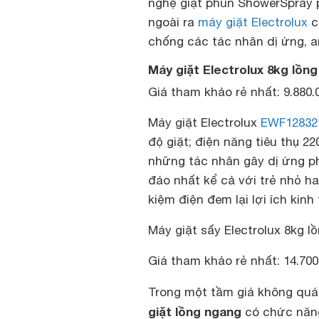
nghệ giặt phun ShowerSpray p
ngoài ra
máy giặt Electrolux
c
chống các tác nhân dị ứng, an
Máy giặt Electrolux 8kg lồn
Giá tham khảo rẻ nhất: 9.880
Máy giặt Electrolux
EWF12832
độ giặt; điện năng tiêu thụ 22
những tác nhân gây dị ứng ph
đáo nhất kể cả với trẻ nhỏ ha
kiệm điện đem lại lợi ích kinh
Máy giặt sấy Electrolux 8kg 
Giá tham khảo rẻ nhất: 14.70
Trong một tầm giá không quá
giặt lồng ngang
có chức năng