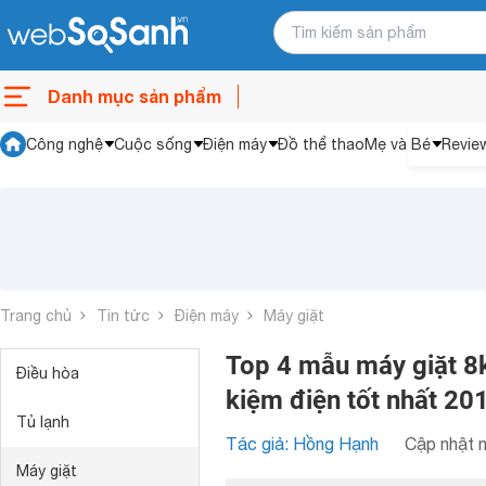
Danh mục sản phẩm
Công nghệ
Cuộc sống
Điện máy
Đồ thể thao
Mẹ và Bé
Revie
Trang chủ
Tin tức
Điện máy
Máy giặt
Top 4 mẫu máy giặt 8kg
Điều hòa
kiệm điện tốt nhất 20
Tủ lạnh
Tác giả: Hồng Hạnh
Cập nhật n
Máy giặt