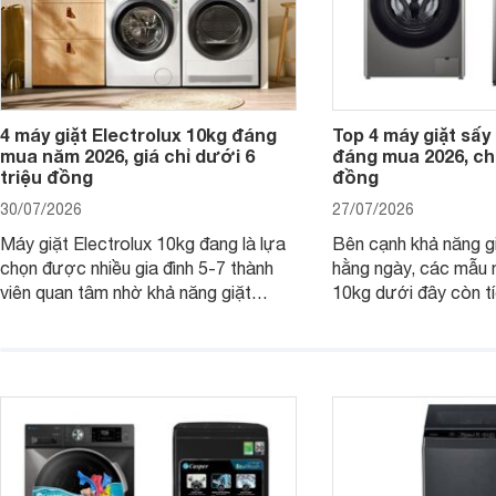
4 máy giặt Electrolux 10kg đáng
Top 4 máy giặt sấy 
mua năm 2026, giá chỉ dưới 6
đáng mua 2026, chỉ
triệu đồng
đồng
30/07/2026
27/07/2026
Máy giặt Electrolux 10kg đang là lựa
Bên cạnh khả năng g
chọn được nhiều gia đình 5-7 thành
hằng ngày, các mẫu 
viên quan tâm nhờ khả năng giặt
10kg dưới đây còn t
được lượng quần áo lớn, tích hợp
năng sấy khô tiện lợi,
nhiều công nghệ chăm sóc vải và
pháp hữu ích cho gia
mức giá ngày càng dễ tiếp cận. Dưới
ngày mưa kéo dài h
đây là 4 mẫu máy giặt Electrolux 10kg
đặc trưng tại nước t
nổi bật trong tầm giá 5–6 triệu đồng.