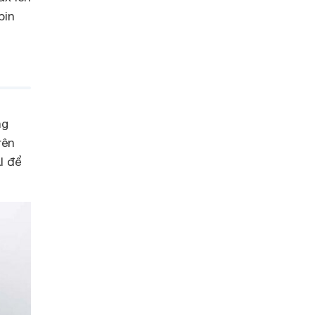
pin
ng
rên
I để