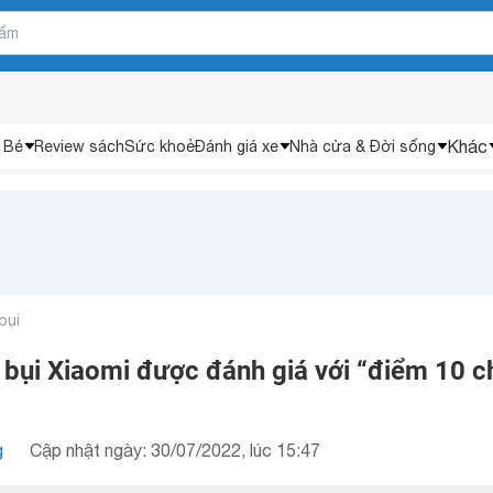
Khác
 Bé
Review sách
Sức khoẻ
Đánh giá xe
Nhà cửa & Đời sống
bụi
 bụi Xiaomi được đánh giá với “điểm 10 c
g
Cập nhật ngày: 30/07/2022, lúc 15:47