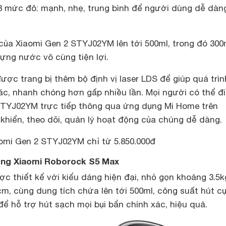
 3 mức đô: mạnh, nhẹ, trung bình để người dùng dễ dàn
của Xiaomi Gen 2 STYJ02YM lên tới 500ml, trong đó 300
ựng nước vô cùng tiện lợi.
được trang bị thêm bộ định vị laser LDS để giúp quá trìn
ác, nhanh chóng hơn gấp nhiều lần. Mọi người có thể đ
STYJ02YM trực tiếp thông qua ứng dụng Mi Home trên
khiển, theo dõi, quản lý hoạt động của chúng dễ dàng.
aomi Gen 2 STYJ02YM chỉ từ 5.850.000đ
ộng Xiaomi Roborock S5 Max
c thiết kế với kiểu dáng hiện đại, nhỏ gọn khoảng 3.5k
m, cùng dung tích chứa lên tới 500ml, công suất hút c
 để hỗ trợ hút sạch mọi bụi bẩn chính xác, hiệu quả.