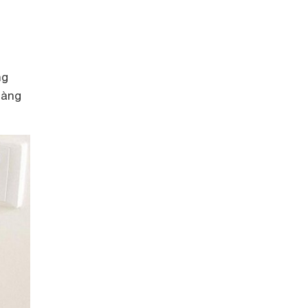
ng
dàng