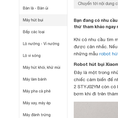
Chuyển tới nội dung c
Bàn là - Bàn ủi
Bạn đang có nhu cầu 
Máy hút bụi
thử tham khảo ngay 
Bếp các loại
Khi có nhu cầu tìm
Lò nướng - Vỉ nướng
được cân nhắc. Nếu 
những mẫu
robot hú
Lò vi sóng
Robot hút bụi Xiao
Máy hút khói, khử mùi
Đây là một trong n
chiếc cảm biến để n
Máy làm bánh
2 STYJ02YM còn có 
Máy pha cà phê
bơm khi đi trên thả
Máy xay, máy ép
Máy đánh trứng