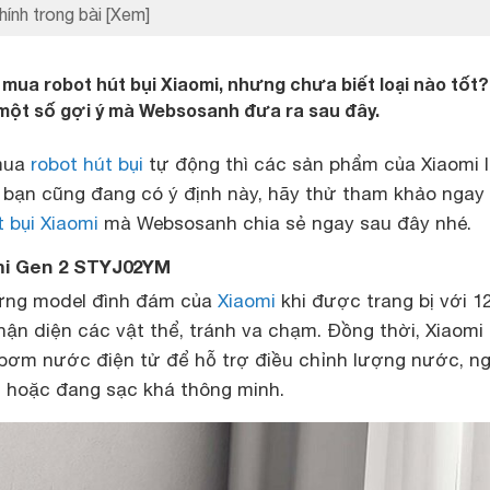
hính trong bài
[Xem]
mua robot hút bụi Xiaomi, nhưng chưa biết loại nào tốt?
một số gợi ý mà Websosanh đưa ra sau đây.
 mua
robot hút bụi
tự động thì các sản phẩm của Xiaomi 
bạn cũng đang có ý định này, hãy thử tham khảo ngay
t bụi Xiaomi
mà Websosanh chia sẻ ngay sau đây nhé.
mi Gen 2 STYJ02YM
hững model đình đám của
Xiaomi
khi được trang bị với 1
hận diện các vật thể, tránh va chạm. Đồng thời, Xiaomi
bơm nước điện tử để hỗ trợ điều chỉnh lượng nước, n
m hoặc đang sạc khá thông minh.