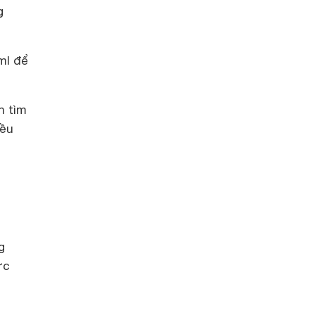
g
ml để
h tìm
iều
g
ực