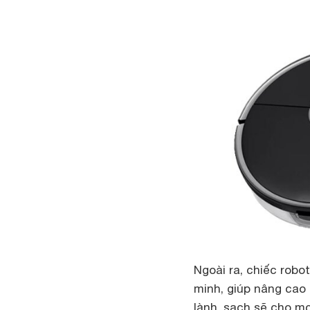
Ngoài ra, chiếc robo
minh, giúp nâng cao 
lành, sạch sẽ cho mọ