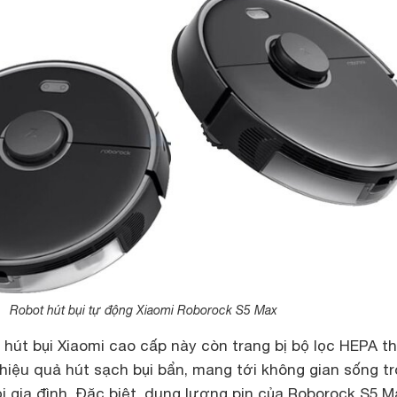
Robot hút bụi tự động Xiaomi Roborock S5 Max
t hút bụi Xiaomi cao cấp này còn trang bị bộ lọc HEPA t
hiệu quả hút sạch bụi bẩn, mang tới không gian sống t
i gia đình. Đặc biệt, dung lượng pin của Roborock S5 M