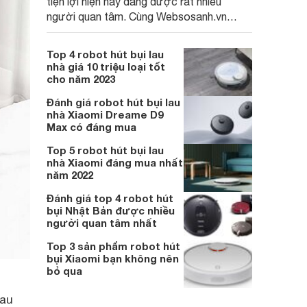
tiện lợi hiện nay đang được rất nhiều
người quan tâm. Cùng Websosanh.vn
tham khảo ngay top các robot vacuum
Xiaomi giá rẻ không thể bỏ lỡ bên dưới
Top 4 robot hút bụi lau
nhé!
nhà giá 10 triệu loại tốt
cho năm 2023
Đánh giá robot hút bụi lau
nhà Xiaomi Dreame D9
Max có đáng mua
Top 5 robot hút bụi lau
nhà Xiaomi đáng mua nhất
năm 2022
Đánh giá top 4 robot hút
bụi Nhật Bản được nhiều
người quan tâm nhất
Top 3 sản phẩm robot hút
bụi Xiaomi bạn không nên
bỏ qua
lau