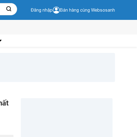
Đăng nhập
Bán hàng cùng Websosanh
hất