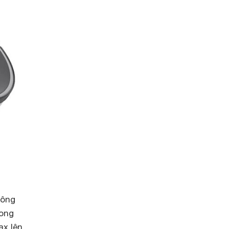
hông
rong
ax lên