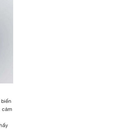
 biến
à cảm
thấy