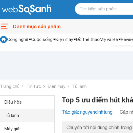
Danh mục sản phẩm
Công nghệ
Cuộc sống
Điện máy
Đồ thể thao
Mẹ và Bé
Revie
Trang chủ
Tin tức
Điện máy
Tủ lạnh
Top 5 ưu điểm hút khá
Điều hòa
Tác giả: nguyendinhtung
Cập nh
Tủ lạnh
Chuyển tới nội dung chính trong 
Máy giặt