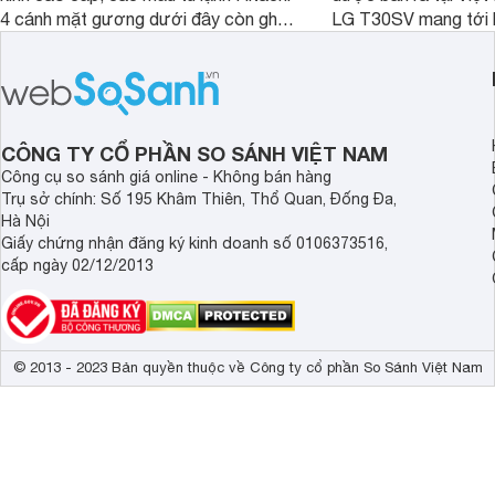
4 cánh mặt gương dưới đây còn ghi
LG T30SV mang tới 
điểm nhờ dung tích lớn cùng nhiều
lượng với những trang
công nghệ bảo quản hiện đại, đáp ứng
mức giá bán dễ tiếp 
tốt nhu cầu lưu trữ thực phẩm của gia
nhiều khách hàng Việ
đình.
CÔNG TY CỔ PHẦN SO SÁNH VIỆT NAM
Công cụ so sánh giá online - Không bán hàng
Trụ sở chính: Số 195 Khâm Thiên, Thổ Quan, Đống Đa,
Hà Nội
Giấy chứng nhận đăng ký kinh doanh số 0106373516,
cấp ngày 02/12/2013
© 2013 - 2023 Bản quyền thuộc về Công ty cổ phần So Sánh Việt Nam