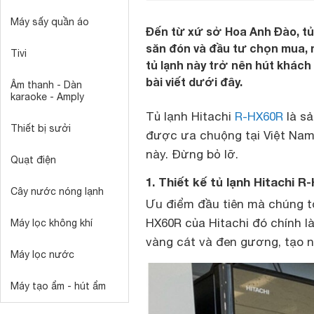
Máy sấy quần áo
Đến từ xứ sở Hoa Anh Đào, tủ
săn đón và đầu tư chọn mua, m
Tivi
tủ lạnh này trở nên hút khác
bài viết dưới đây.
Âm thanh - Dàn
karaoke - Amply
Tủ lạnh Hitachi
R-HX60R
là sả
Thiết bị sưởi
được ưa chuộng tại Việt Nam
này. Đừng bỏ lỡ.
Quạt điện
1. Thiết kế tủ lạnh Hitachi R
Cây nước nóng lạnh
Ưu điểm đầu tiên mà chúng t
HX60R của Hitachi đó chính là
Máy lọc không khí
vàng cát và đen gương, tạo 
Máy lọc nước
Máy tạo ẩm - hút ẩm