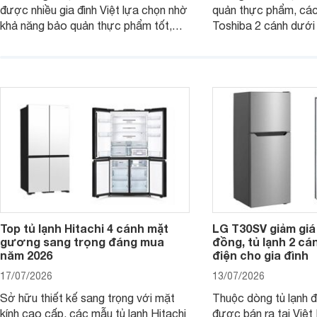
được nhiều gia đình Việt lựa chọn nhờ
quản thực phẩm, các
khả năng bảo quản thực phẩm tốt,
Toshiba 2 cánh dướ
vận hành bền bỉ cùng nhiều công nghệ
trang bị vòi lấy nước
hiện đại. Tuy nhiên, mức giá thường
lợi, mang đến trải ng
cao hơn so với nhiều sản phẩm cùng
nghi hơn cho gia đình 
phân khúc khiến không ít người dùng
phải cân nhắc. Trên thị trường hiện
nay, Panasonic
Top tủ lạnh Hitachi 4 cánh mặt
LG T30SV giảm giá 
gương sang trọng đáng mua
đồng, tủ lạnh 2 cá
năm 2026
điện cho gia đình
17/07/2026
13/07/2026
Sở hữu thiết kế sang trọng với mặt
Thuộc dòng tủ lạnh 
kính cao cấp, các mẫu tủ lạnh Hitachi
được bán ra tại Việ