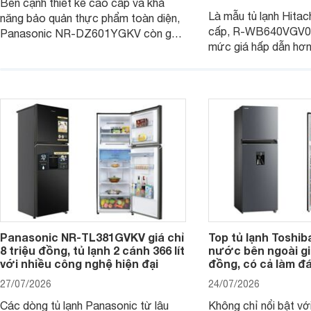
Bên cạnh thiết kế cao cấp và khả
Là mẫu tủ lạnh Hitac
năng bảo quản thực phẩm toàn diện,
cấp, R-WB640VGV0 
Panasonic NR-DZ601YGKV còn gây
mức giá hấp dẫn hơ
chú ý với công nghệ Nanoe™ X độc
trình giảm giá, trở t
quyền, được hãng công bố có khả
đáng cân nhắc cho cá
năng giảm tới 90% dư lượng thuốc
đang tìm kiếm sản ph
trừ sâu còn tồn đọng trên thực phẩm.
nhiều công nghệ.
Panasonic NR-TL381GVKV giá chỉ
Top tủ lạnh Toshib
8 triệu đồng, tủ lạnh 2 cánh 366 lít
nước bên ngoài giá
với nhiều công nghệ hiện đại
đồng, có cả làm đ
27/07/2026
24/07/2026
Các dòng tủ lạnh Panasonic từ lâu
Không chỉ nổi bật vớ