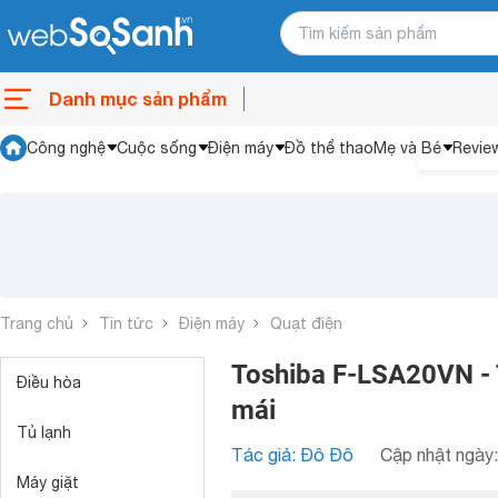
Danh mục sản phẩm
Công nghệ
Cuộc sống
Điện máy
Đồ thể thao
Mẹ và Bé
Revie
Trang chủ
Tin tức
Điện máy
Quạt điện
Toshiba F-LSA20VN - 
Điều hòa
mái
Tủ lạnh
Tác giả: Đô Đô
Cập nhật ngày:
Máy giặt