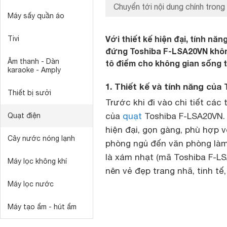
Chuyển tới nội dung chính trong 
Máy sấy quần áo
Với thiết kế hiện đại, tính nă
Tivi
đứng Toshiba F-LSA20VN khôn
Âm thanh - Dàn
tô điểm cho không gian sống t
karaoke - Amply
1. Thiết kế và tính năng củ
Thiết bị sưởi
Trước khi đi vào chi tiết các 
của
quạt
Toshiba F-LSA20VN.
Quạt điện
hiện đại, gọn gàng, phù hợp 
Cây nước nóng lạnh
phòng ngủ đến văn phòng làm 
là xám nhạt (mã Toshiba F-LS
Máy lọc không khí
nên vẻ đẹp trang nhã, tinh tế,
Máy lọc nước
Máy tạo ẩm - hút ẩm