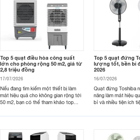
Top 5 quạt điều hòa công suất
Top 5 quạt đứng T
lớn cho phòng rộng 50 m2, giá từ
lượng tốt, bền bỉ
2,8 triệu đồng
2026
17/07/2026
16/07/2026
Nếu đang tìm kiếm một thiết bị làm
Quạt đứng Toshiba nổ
mát hiệu quả cho không gian rộng tới
năng làm mát hiệu qu
50 m2, bạn có thể tham khảo top
bỉ và nhiều tiện ích t
quạt điều hòa công suất lớn dưới đây.
là top 5 mẫu quạt đ
Đây đều là những sản phẩm đáng cân
mua hiện nay, phù hợ
nhắc trên thị trường năm 2026.
cầu sử dụng khác nh