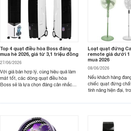
Top 4 quạt điều hòa Boss đáng
Loạt quạt đứng C
mua hè 2026, giá từ 3,1 triệu đồng
remote giá dưới 1
mua 2026
27/06/2026
08/06/2026
Với giá bán hợp lý, cùng hiệu quả làm
Nếu khách hàng đang
mát tốt, các dòng quạt điều hòa
chiếc quạt đứng chấ
Boss sẽ là lựa chọn đáng cân nhắc
tính năng hiện đại, tr
cho các không gian phòng mở. Dưới
hợp lý, thì dưới đây 
đây là loạt quạt điều hòa dưới 3 triệu
đứng Casper đáng câ
đáng mua hiện nay.
trường hiện nay.