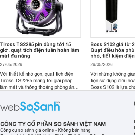
Tiross TS2285 pin dùng tới 15
Boss S102 giá từ 2
giờ, quạt tích điện tuần hoàn làm
Quạt điều hòa ph
mát đa năng
nhỏ, tiết kiệm điện
27/05/2026
26/05/2026
Với thiết kế nhỏ gọn, quạt tích điện
Với những không gia
Tiross TS2285 mang tới giải pháp
tiện sử dụng điều hò
làm mát và thông thoáng phòng ấn
Boss S102 là lựa ch
tượng kèm theo nhiều tính năng hiện
nhờ mức giá hợp lý, 
đại, đáp ứng tốt nhu cầu của nhiều
kiệm điện và hiệu qu
khách hàng.
đặc biệt khi kết hợp 
CÔNG TY CỔ PHẦN SO SÁNH VIỆT NAM
Công cụ so sánh giá online - Không bán hàng