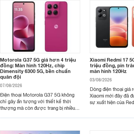
Motorola G37 5G giá hơn 4 triệu
Xiaomi Redmi 17 5
đồng: Màn hình 120Hz, chip
triệu đồng, pin tr
Dimensity 6300 5G, bền chuẩn
màn hình 120Hz
quân đội
03/08/2026
07/08/2026
Dòng điện thoại giá 
Điện thoại Motorola G37 5G không
Xiaomi mới đây đã đ
chỉ gây ấn tượng với thiết kế thời
sự xuất hiện của Re
thượng mà còn được trang bị nhiều
máy đang nhận được
tính năng và công nghệ hiện đại, đáp
của nhiều khách hàng
ứng tốt nhu cầu sử dụng hằng ngày
của người dùng phổ thông.