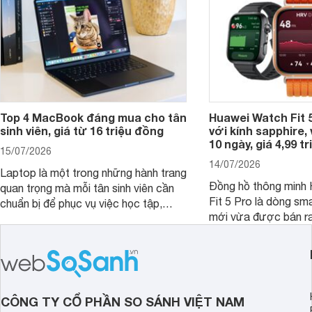
Top 4 MacBook đáng mua cho tân
Huawei Watch Fit 5
sinh viên, giá từ 16 triệu đồng
với kính sapphire, v
10 ngày, giá 4,99 t
15/07/2026
14/07/2026
Laptop là một trong những hành trang
Đồng hồ thông minh
quan trọng mà mỗi tân sinh viên cần
Fit 5 Pro là dòng sm
chuẩn bị để phục vụ việc học tập,
mới vừa được bán ra 
nghiên cứu và cả nhu cầu làm thêm.
Việt Nam năm 2026.
Nếu ưu tiên một thiết bị gọn nhẹ, hiệu
huy thế mạnh từ thế 
năng ổn định, bền bỉ cùng mức giá dễ
thiết kế thời thượng 
tiếp cận, dưới đây là những mẫu
năng hiện đại.
MacBook đáng cân nhắc dành cho
tân sinh viên.
CÔNG TY CỔ PHẦN SO SÁNH VIỆT NAM