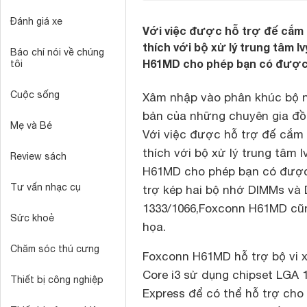
Đánh giá xe
Với việc được hỗ trợ đế cắm L
thích với bộ xử lý trung tâm 
Báo chí nói về chúng
H61MD cho phép bạn có được m
tôi
Cuộc sống
Xâm nhập vào phân khúc bộ n
bản của những chuyên gia đồ 
Mẹ và Bé
Với việc được hỗ trợ đế cắm 
thích với bộ xử lý trung tâm
Review sách
H61MD cho phép bạn có được 
Tư vấn nhạc cụ
trợ kép hai bộ nhớ DIMMs và
1333/1066,Foxconn H61MD cũn
Sức khoẻ
họa.
Chăm sóc thú cưng
Foxconn H61MD
hỗ trợ bộ vi x
Core i3 sử dụng chipset LGA 1
Thiết bị công nghiệp
Express để có thể hỗ trợ cho