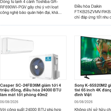
Dòng tủ lạnh 4 cánh Toshiba GR-
Điều hòa Daikin
RF690WI-PGV gây chú ý với loạt
FTKB25ZVMV/RKB2
công nghệ bảo quản hiện đại, khả
chỉ đáp ứng tốt nhu
năng vận hành tiết kiệm điện cùng
còn được đánh giá c
mức giá đã giảm đáng kể so với giá
tiết kiệm điện nhờ cô
niêm yết.
Đáng chú ý, model n
được bán với mức gi
tại nhiều cửa hàng và
máy.
Casper SC-24FB36M giảm tới 4
Sony K-65S20M2 gi
triệu đồng, điều hòa 24000 BTU
tivi 65 inch 4K đá
làm mát tốt phòng 40m2
đình Việt
06/08/2026
06/08/2026
Với công suất 24000 BTU phù hợp
Không chỉ sở hữu chấ