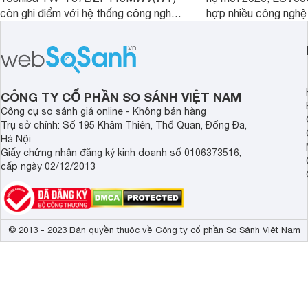
còn ghi điểm với hệ thống công nghệ
hợp nhiều công nghệ 
giặt hiện đại, mang đến khả năng làm
nâng cao hiệu quả là
sạch hiệu quả, giảm phai màu và bảo
điện và vận hành êm 
vệ quần áo tốt hơn sau mỗi chu trình
thiết bị đang được nh
giặt.
giá bán rất dễ chịu.
CÔNG TY CỔ PHẦN SO SÁNH VIỆT NAM
Công cụ so sánh giá online - Không bán hàng
Trụ sở chính: Số 195 Khâm Thiên, Thổ Quan, Đống Đa,
Hà Nội
Giấy chứng nhận đăng ký kinh doanh số 0106373516,
cấp ngày 02/12/2013
© 2013 - 2023 Bản quyền thuộc về Công ty cổ phần So Sánh Việt Nam