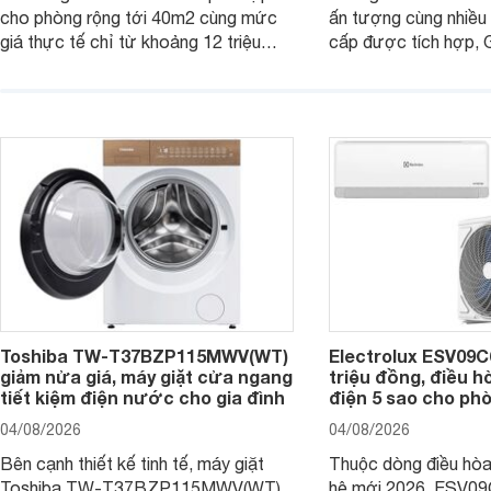
cho phòng rộng tới 40m2 cùng mức
ấn tượng cùng nhiều
giá thực tế chỉ từ khoảng 12 triệu
cấp được tích hợp, G
đồng, Casper SC-24FB36M đang là
4K 65 inch K-65S20
một trong những mẫu điều hòa phổ
được nhiều cửa hàng
thông thu hút nhiều sự quan tâm của
giá sâu.
người tiêu dùng Việt.
Toshiba TW-T37BZP115MWV(WT)
Electrolux ESV09C6
giảm nửa giá, máy giặt cửa ngang
triệu đồng, điều h
tiết kiệm điện nước cho gia đình
điện 5 sao cho ph
04/08/2026
04/08/2026
Bên cạnh thiết kế tinh tế, máy giặt
Thuộc dòng điều hòa 
Toshiba TW-T37BZP115MWV(WT)
hệ mới 2026, ESV09