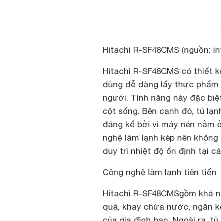
Hitachi R-SF48CMS (nguồn: in
Hitachi R-SF48CMS có thiết k
dùng dễ dàng lấy thực phẩm 
người. Tính năng này đặc biệ
cột sống. Bên cạnh đó, tủ lạn
đáng kể bởi vì máy nén nằm 
nghệ làm lạnh kép nên không 
duy trì nhiệt độ ổn định tại cá
Công nghệ làm lạnh tiên tiến
Hitachi R-SF48CMSgồm khá nh
quả, khay chứa nước, ngăn k
của gia đình bạn. Ngoài ra, t