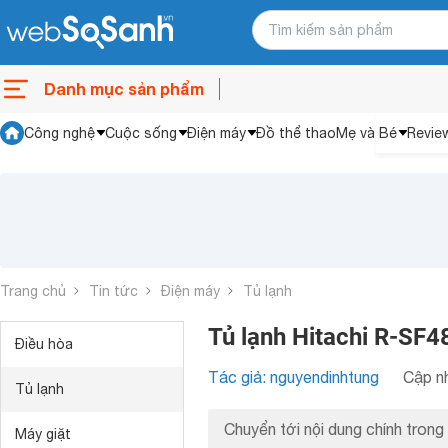
Danh mục sản phẩm
Công nghệ
Cuộc sống
Điện máy
Đồ thể thao
Mẹ và Bé
Revie
Trang chủ
Tin tức
Điện máy
Tủ lạnh
Tủ lạnh Hitachi R-SF4
Điều hòa
Tác giả: nguyendinhtung
Cập nh
Tủ lạnh
Chuyển tới nội dung chính trong 
Máy giặt