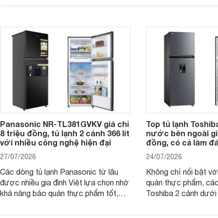
trình giảm giá, trở t
quyền, được hãng công bố có khả
đáng cân nhắc cho cá
năng giảm tới 90% dư lượng thuốc
đang tìm kiếm sản ph
trừ sâu còn tồn đọng trên thực phẩm.
nhiều công nghệ.
Panasonic NR-TL381GVKV giá chỉ
Top tủ lạnh Toshib
8 triệu đồng, tủ lạnh 2 cánh 366 lít
nước bên ngoài giá
với nhiều công nghệ hiện đại
đồng, có cả làm đ
27/07/2026
24/07/2026
Các dòng tủ lạnh Panasonic từ lâu
Không chỉ nổi bật vớ
được nhiều gia đình Việt lựa chọn nhờ
quản thực phẩm, các
khả năng bảo quản thực phẩm tốt,
Toshiba 2 cánh dướ
vận hành bền bỉ cùng nhiều công nghệ
trang bị vòi lấy nước
hiện đại. Tuy nhiên, mức giá thường
lợi, mang đến trải ng