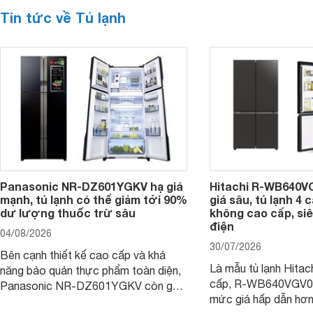
Tin tức về Tủ lạnh
Panasonic NR-DZ601YGKV hạ giá
Hitachi R-WB640V
mạnh, tủ lạnh có thể giảm tới 90%
giá sâu, tủ lạnh 4
dư lượng thuốc trừ sâu
không cao cấp, siê
điện
04/08/2026
30/07/2026
Bên cạnh thiết kế cao cấp và khả
Là mẫu tủ lạnh Hitac
năng bảo quản thực phẩm toàn diện,
cấp, R-WB640VGV0 
Panasonic NR-DZ601YGKV còn gây
mức giá hấp dẫn hơ
chú ý với công nghệ Nanoe™ X độc