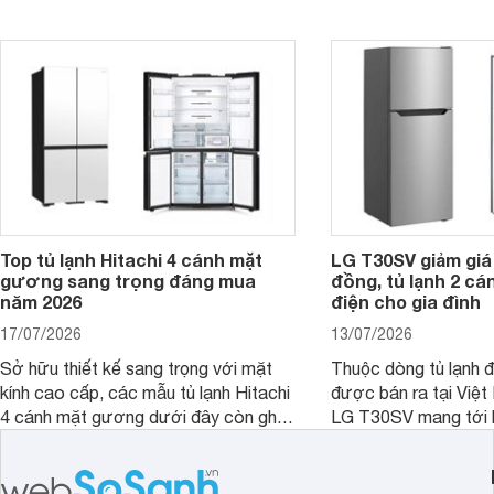
cao hơn so với nhiều sản phẩm cùng
nghi hơn cho gia đình 
phân khúc khiến không ít người dùng
phải cân nhắc. Trên thị trường hiện
nay, Panasonic
Top tủ lạnh Hitachi 4 cánh mặt
LG T30SV giảm giá 
gương sang trọng đáng mua
đồng, tủ lạnh 2 cá
năm 2026
điện cho gia đình
17/07/2026
13/07/2026
Sở hữu thiết kế sang trọng với mặt
Thuộc dòng tủ lạnh 
kính cao cấp, các mẫu tủ lạnh Hitachi
được bán ra tại Việ
4 cánh mặt gương dưới đây còn ghi
LG T30SV mang tới 
điểm nhờ dung tích lớn cùng nhiều
lượng với những trang
công nghệ bảo quản hiện đại, đáp ứng
mức giá bán dễ tiếp 
tốt nhu cầu lưu trữ thực phẩm của gia
nhiều khách hàng Việ