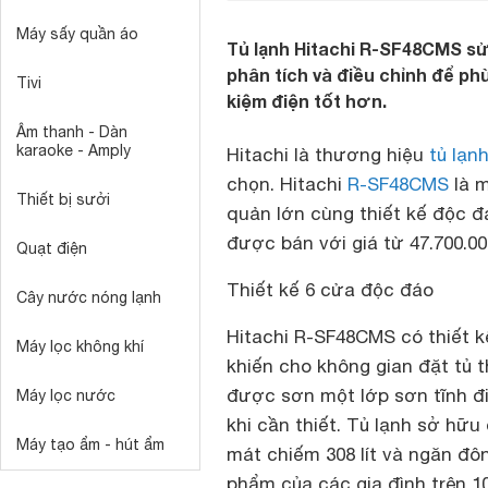
Máy sấy quần áo
Tủ lạnh Hitachi R-SF48CMS sử
phân tích và điều chỉnh để phù
Tivi
kiệm điện tốt hơn.
Âm thanh - Dàn
karaoke - Amply
Hitachi là thương hiệu
tủ lạn
chọn. Hitachi
R-SF48CMS
là m
Thiết bị sưởi
quản lớn cùng thiết kế độc đ
được bán với giá từ 47.700.0
Quạt điện
Thiết kế 6 cửa độc đáo
Cây nước nóng lạnh
Hitachi R-SF48CMS có thiết kế
Máy lọc không khí
khiến cho không gian đặt tủ 
được sơn một lớp sơn tĩnh đi
Máy lọc nước
khi cần thiết. Tủ lạnh sở hữu 
Máy tạo ẩm - hút ẩm
mát chiếm 308 lít và ngăn đô
phẩm của các gia đình trên 10