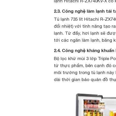
lạnh Hitachi R-ZX740KV-X có 
2.3. Công nghệ làm lạnh tái t
Tủ lạnh 735 lít Hitachi R-ZX7
đổi nhiệt) với tính năng tạo r
lạnh. Từ đấy, hơi lạnh sẽ đượ
tới các ngăn làm lạnh, băng k
2.4. Công nghệ kháng khuẩn
Bộ lọc khử mùi 3 lớp Triple P
từ thực phẩm, bên cạnh đó cò
môi trường trong tủ lạnh nà
dài thời gian bảo quản đồ t