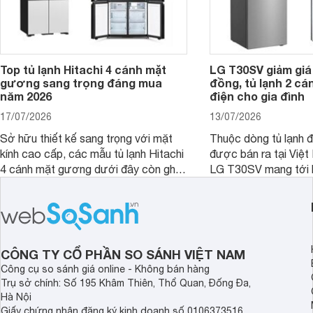
Top tủ lạnh Hitachi 4 cánh mặt
LG T30SV giảm giá 
gương sang trọng đáng mua
đồng, tủ lạnh 2 cá
năm 2026
điện cho gia đình
17/07/2026
13/07/2026
Sở hữu thiết kế sang trọng với mặt
Thuộc dòng tủ lạnh 
kính cao cấp, các mẫu tủ lạnh Hitachi
được bán ra tại Việ
4 cánh mặt gương dưới đây còn ghi
LG T30SV mang tới 
điểm nhờ dung tích lớn cùng nhiều
lượng với những trang
công nghệ bảo quản hiện đại, đáp ứng
mức giá bán dễ tiếp 
tốt nhu cầu lưu trữ thực phẩm của gia
nhiều khách hàng Việ
đình.
CÔNG TY CỔ PHẦN SO SÁNH VIỆT NAM
Công cụ so sánh giá online - Không bán hàng
Trụ sở chính: Số 195 Khâm Thiên, Thổ Quan, Đống Đa,
Hà Nội
Giấy chứng nhận đăng ký kinh doanh số 0106373516,