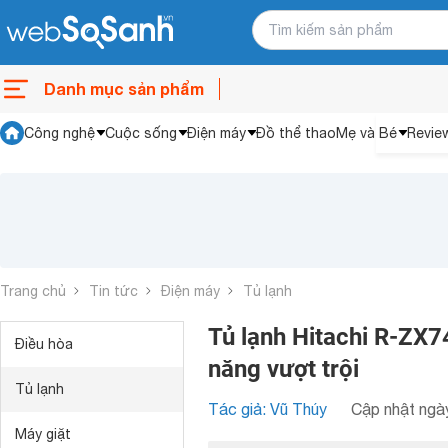
Danh mục sản phẩm
Công nghệ
Cuộc sống
Điện máy
Đồ thể thao
Mẹ và Bé
Revie
Trang chủ
Tin tức
Điện máy
Tủ lạnh
Tủ lạnh Hitachi R-ZX74
Điều hòa
năng vượt trội
Tủ lạnh
Tác giả: Vũ Thúy
Cập nhật ngày
Máy giặt