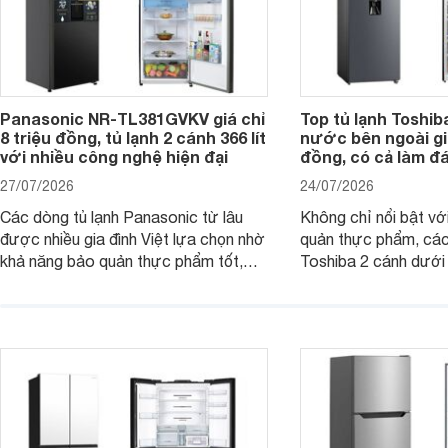
Panasonic NR-TL381GVKV giá chỉ
Top tủ lạnh Toshib
8 triệu đồng, tủ lạnh 2 cánh 366 lít
nước bên ngoài giá
với nhiều công nghệ hiện đại
đồng, có cả làm đ
27/07/2026
24/07/2026
Các dòng tủ lạnh Panasonic từ lâu
Không chỉ nổi bật vớ
được nhiều gia đình Việt lựa chọn nhờ
quản thực phẩm, các
khả năng bảo quản thực phẩm tốt,
Toshiba 2 cánh dướ
vận hành bền bỉ cùng nhiều công nghệ
trang bị vòi lấy nước
hiện đại. Tuy nhiên, mức giá thường
lợi, mang đến trải ng
cao hơn so với nhiều sản phẩm cùng
nghi hơn cho gia đình 
phân khúc khiến không ít người dùng
phải cân nhắc. Trên thị trường hiện
nay, Panasonic