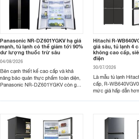
Panasonic NR-DZ601YGKV hạ giá
Hitachi R-WB640V
mạnh, tủ lạnh có thể giảm tới 90%
giá sâu, tủ lạnh 4
dư lượng thuốc trừ sâu
không cao cấp, siê
điện
04/08/2026
30/07/2026
Bên cạnh thiết kế cao cấp và khả
Là mẫu tủ lạnh Hitac
năng bảo quản thực phẩm toàn diện,
cấp, R-WB640VGV0 
Panasonic NR-DZ601YGKV còn gây
mức giá hấp dẫn hơ
chú ý với công nghệ Nanoe™ X độc
trình giảm giá, trở t
quyền, được hãng công bố có khả
đáng cân nhắc cho cá
năng giảm tới 90% dư lượng thuốc
đang tìm kiếm sản ph
trừ sâu còn tồn đọng trên thực phẩm.
nhiều công nghệ.