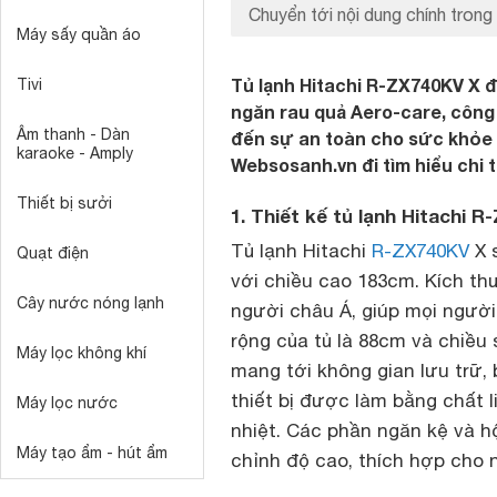
Chuyển tới nội dung chính trong 
Máy sấy quần áo
Tủ lạnh Hitachi R-ZX740KV X 
Tivi
ngăn rau quả Aero-care, công
Âm thanh - Dàn
đến sự an toàn cho sức khỏe 
karaoke - Amply
Websosanh.vn đi tìm hiểu chi t
Thiết bị sưởi
1. Thiết kế tủ lạnh Hitachi 
Tủ lạnh Hitachi
R-ZX740KV
X 
Quạt điện
với chiều cao 183cm. Kích th
Cây nước nóng lạnh
người châu Á, giúp mọi người 
rộng của tủ là 88cm và chiều
Máy lọc không khí
mang tới không gian lưu trữ,
thiết bị được làm bằng chất li
Máy lọc nước
nhiệt. Các phần ngăn kệ và hộ
Máy tạo ẩm - hút ẩm
chỉnh độ cao, thích hợp cho 