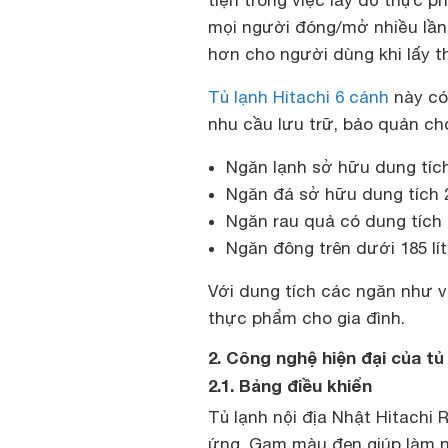
tiện trong việc lấy đồ thực ph
mọi người đóng/mở nhiều lần
hơn cho người dùng khi lấy 
Tủ lạnh Hitachi 6 cánh
này có 
nhu cầu lưu trữ, bảo quản ch
Ngăn lạnh sở hữu dung tích l
Ngăn đá sở hữu dung tích 27
Ngăn rau quả có dung tích 1
Ngăn đông trên dưới 185 lít
Với dung tích các ngăn như v
thực phẩm cho gia đình.
2. Công nghệ hiện đại của tủ
2.1. Bảng điều khiển
Tủ lạnh nội địa Nhật Hitachi
ứng. Gam màu đen giúp làm n