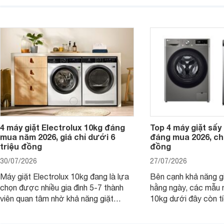
thành lựa chọn phù hợp cho các gia
sạch hiệu quả, giảm 
đình Việt đang tìm kiếm một mẫu máy
vệ quần áo tốt hơn s
giặt cửa trên 9kg.
giặt.
4 máy giặt Electrolux 10kg đáng
Top 4 máy giặt sấy 
mua năm 2026, giá chỉ dưới 6
đáng mua 2026, chỉ
triệu đồng
đồng
30/07/2026
27/07/2026
Máy giặt Electrolux 10kg đang là lựa
Bên cạnh khả năng g
chọn được nhiều gia đình 5-7 thành
hằng ngày, các mẫu 
viên quan tâm nhờ khả năng giặt
10kg dưới đây còn t
được lượng quần áo lớn, tích hợp
năng sấy khô tiện lợi,
nhiều công nghệ chăm sóc vải và
pháp hữu ích cho gia