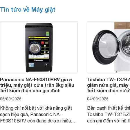
Tin tức về Máy giặt
Panasonic NA-F90S10BRV giá 5
Toshiba TW-T37B
triệu, máy giặt cửa trên 9kg siêu
giảm nửa giá, máy
tiết kiệm điện cho gia đình
tiết kiệm điện nướ
05/08/2026
04/08/2026
Không chỉ nổi bật với khả năng giặt
Bên cạnh thiết kế tin
sạch hiệu quả, Panasonic NA-
Toshiba TW-T37B
F90S10BRV còn đang được nhiều
còn ghi điểm với hệ 
đại lý bán với mức giá hấp dẫn, trở
giặt hiện đại, mang 