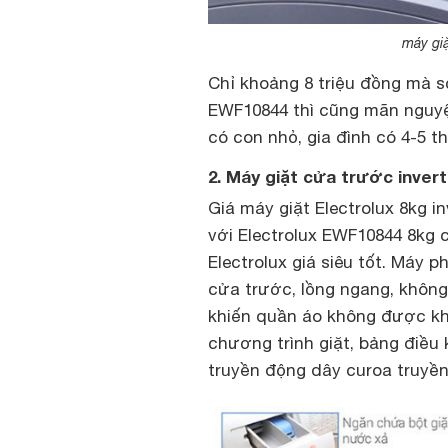
máy gi
Chỉ khoảng 8 triệu đồng mà
EWF10844 thì cũng mãn nguyệ
có con nhỏ, gia đình có 4-5 th
2. Máy giặt cửa trước inve
Giá máy giặt Electrolux 8kg i
với Electrolux EWF10844 8kg c
Electrolux giá siêu tốt. Máy p
cửa trước, lồng ngang, không
khiến quần áo không được khô
chương trình giặt, bảng điều 
truyền động dây curoa truyền