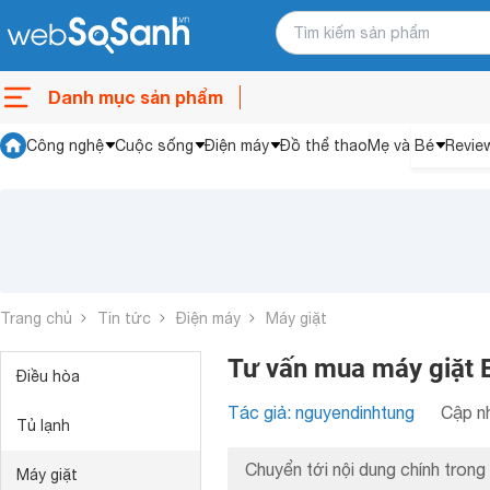
Danh mục sản phẩm
Công nghệ
Cuộc sống
Điện máy
Đồ thể thao
Mẹ và Bé
Revie
Trang chủ
Tin tức
Điện máy
Máy giặt
Tư vấn mua máy giặt El
Điều hòa
Tác giả: nguyendinhtung
Cập nh
Tủ lạnh
Chuyển tới nội dung chính trong 
Máy giặt