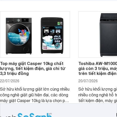
mức giá ngày càng dễ tiếp cận. Dưới
ngày mưa kéo dài h
đây là 4 mẫu máy giặt Electrolux 10kg
đặc trưng tại nước t
nổi bật trong tầm giá 5–6 triệu đồng.
Top máy giặt Casper 10kg chất
Toshiba AW-M1000
lượng, tiết kiệm điện, giá chỉ từ
giá còn 3 triệu, má
3,3 triệu đồng
trên tiết kiệm điện
22/07/2026
20/07/2026
Sở hữu khối lượng giặt lớn cùng nhiều
Sở hữu khối lượng gi
công nghệ giặt giũ hiện đại, các dòng
nhiều công nghệ hỗ t
máy giặt Casper 10kg là lựa chọn phù
tiết kiệm điện, máy 
hợp cho những gia đình đông thành
M1000FV(MK) là lựa
viên.
nhắc cho các gia đình