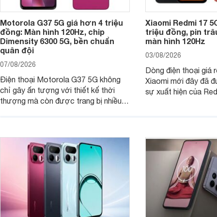
Motorola G37 5G giá hơn 4 triệu
Xiaomi Redmi 17 5
đồng: Màn hình 120Hz, chip
triệu đồng, pin tr
Dimensity 6300 5G, bền chuẩn
màn hình 120Hz
quân đội
03/08/2026
07/08/2026
Dòng điện thoại giá 
Điện thoại Motorola G37 5G không
Xiaomi mới đây đã đ
chỉ gây ấn tượng với thiết kế thời
sự xuất hiện của Re
thượng mà còn được trang bị nhiều
máy đang nhận được
tính năng và công nghệ hiện đại, đáp
của nhiều khách hàng
ứng tốt nhu cầu sử dụng hằng ngày
của người dùng phổ thông.