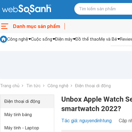
Danh mục sản phẩm
Công nghệ
Cuộc sống
Điện máy
Đồ thể thao
Mẹ và Bé
Revie
Trang chủ
Tin tức
Công nghệ
Điện thoại di động
Unbox Apple Watch Ser
Điện thoại di động
smartwatch 2022?
Máy tính bảng
Tác giả: nguyendinhtung
Cập nh
Máy tính - Laptop