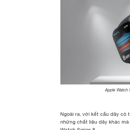
Apple Watch S
Ngoài ra, với kết cấu dây có
những chất liệu dây khác mà
Watch Series 8.