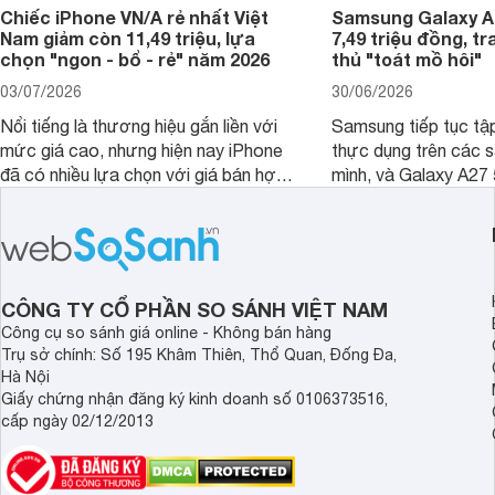
Chiếc iPhone VN/A rẻ nhất Việt
Samsung Galaxy A2
Nam giảm còn 11,49 triệu, lựa
7,49 triệu đồng, tr
chọn "ngon - bổ - rẻ" năm 2026
thủ "toát mồ hôi"
03/07/2026
30/06/2026
Nổi tiếng là thương hiệu gắn liền với
Samsung tiếp tục tập
mức giá cao, nhưng hiện nay iPhone
thực dụng trên các 
đã có nhiều lựa chọn với giá bán hợp
mình, và Galaxy A27
lý hơn, giúp người dùng dễ dàng tiếp
thể hiện rõ định hướ
cận sản phẩm chính hãng.
tới cho người dùng m
lượng với nhiều tran
độ bền bỉ cho nhu cầ
dài.
CÔNG TY CỔ PHẦN SO SÁNH VIỆT NAM
Công cụ so sánh giá online - Không bán hàng
Trụ sở chính: Số 195 Khâm Thiên, Thổ Quan, Đống Đa,
Hà Nội
Giấy chứng nhận đăng ký kinh doanh số 0106373516,
cấp ngày 02/12/2013