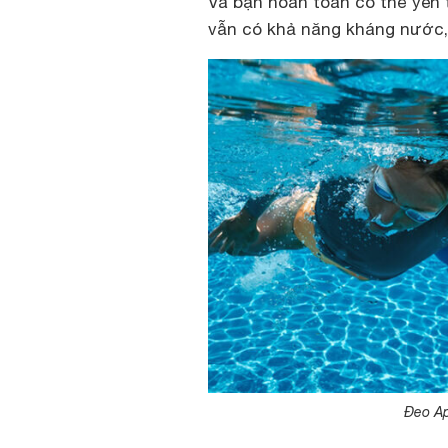
Và bạn hoàn toàn có thể yên 
vẫn có khả năng kháng nước, 
Đeo Ap