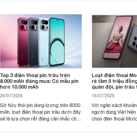
ứng tốt nhu cầu sử dụng hằng ngày
của người dùng phổ thông.
Top 3 điện thoại pin trâu trên
Loạt điện thoại Mo
8.000 mAh đáng mua: Có mẫu pin
rẻ tầm 5 triệu đồn
hơn 10.000 mAh
quân đội, pin trâu
26/07/2026
16/07/2026
Sở hữu thỏi pin dung lượng trên 8000
Với ngân sách khoảng
mAh, loạt điện thoại pin trâu dưới đây
người dùng Việt hiện
sẽ là lựa chọn rất đáng cân nhắc cho
chọn điện thoại Mot
người dùng Việt.
với các nhu cầu sử d
giải trí, chụp ảnh đế