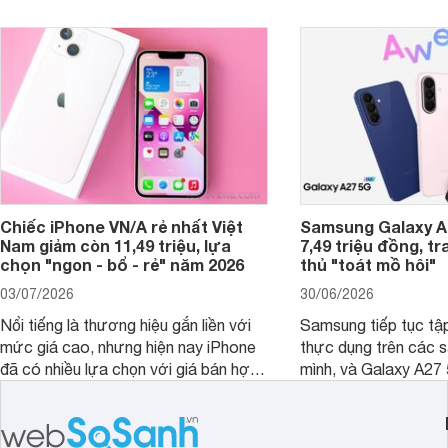
ngày.
Chiếc iPhone VN/A rẻ nhất Việt
Samsung Galaxy A2
Nam giảm còn 11,49 triệu, lựa
7,49 triệu đồng, tr
chọn "ngon - bổ - rẻ" năm 2026
thủ "toát mồ hôi"
03/07/2026
30/06/2026
Nổi tiếng là thương hiệu gắn liền với
Samsung tiếp tục tập
mức giá cao, nhưng hiện nay iPhone
thực dụng trên các 
đã có nhiều lựa chọn với giá bán hợp
mình, và Galaxy A27
lý hơn, giúp người dùng dễ dàng tiếp
thể hiện rõ định hướ
cận sản phẩm chính hãng.
tới cho người dùng m
lượng với nhiều tran