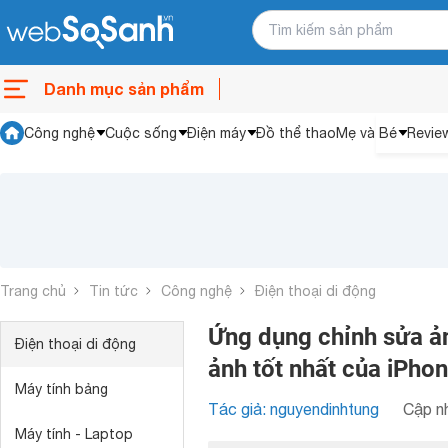
Danh mục sản phẩm
Công nghệ
Cuộc sống
Điện máy
Đồ thể thao
Mẹ và Bé
Revie
Trang chủ
Tin tức
Công nghệ
Điện thoại di động
Ứng dụng chỉnh sửa ản
Điện thoại di động
ảnh tốt nhất của iPho
Máy tính bảng
Tác giả: nguyendinhtung
Cập nh
Máy tính - Laptop