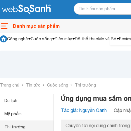
Danh mục sản phẩm
Công nghệ
Cuộc sống
Điện máy
Đồ thể thao
Mẹ và Bé
Revie
Trang chủ
Tin tức
Cuộc sống
Thị trường
Ứng dụng mua sắm onli
Du lịch
Tác giả: Nguyễn Oanh
Cập nhật
Mỹ phẩm
Chuyển tới nội dung chính trong 
Thị trường