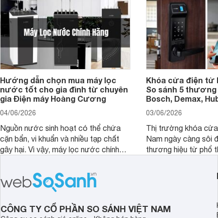
Hướng dẫn chọn mua máy lọc
Khóa cửa điện tử 
nước tốt cho gia đình từ chuyên
So sánh 5 thương 
gia Điện máy Hoàng Cương
Bosch, Demax, Hub
04/06/2026
03/06/2026
Nguồn nước sinh hoạt có thể chứa
Thị trường khóa cửa 
cặn bẩn, vi khuẩn và nhiều tạp chất
Nam ngày càng sôi đ
gây hại. Vì vậy, máy lọc nước chính
thương hiệu từ phổ 
hãng là giải pháp hiệu quả giúp bảo vệ
cấp. Nếu bạn đang b
sức khỏe và đảm bảo nguồn nước
cửa điện tử hãng nào 
sạch cho cả gia đình.
sẽ so sánh 5 thương
tâm nhiều hiện nay: 
Demax, Hubert và Gi
CÔNG TY CỔ PHẦN SO SÁNH VIỆT NAM