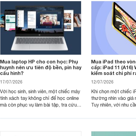
Mua laptop HP cho con học: Phụ
Mua iPad theo vòn
huynh nên ưu tiên độ bền, pin hay
cấp: iPad 11 (A16)
cấu hình?
kiểm soát chi phí 
17/07/2026
12/07/2026
Với học sinh, sinh viên, một chiếc máy
Khi chọn một chiếc i
tính xách tay không chỉ để học online
thường nhìn vào giá 
mà còn phục vụ làm bài tập, tra cứu,
Tuy nhiên, với nhu cầ
thuyết trình và giải trí nhẹ. Khi chọn
việc nhẹ và giải trí t
laptop HP cho con, phụ huynh nên
quan trọng hơn là tổn
nhìn theo nhu cầu sử dụng nhiều năm
mua bản nào, có cần
thay vì chỉ so sánh cấu hình trên giấy.
không, dùng được ba