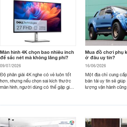
nên nâng cấp.
Màn hình 4K chọn bao nhiêu inch
Mua đồ chơi phụ ki
để sắc nét mà không lãng phí?
ở đâu uy tín?
09/07/2026
16/06/2026
Độ phân giải 4K nghe có vẻ luôn tốt
Một địa chỉ cung cấp
hơn, nhưng nếu chọn sai kích thước
bán tải uy tín sẽ giú
màn hình, người dùng có thể gặp giao
lượng vận hành cũng
diện quá nhỏ, phải phóng to nhiều
của chủ xe khi lên đ
hoặc không tận dụng hết không gian
hai" của mình.
hiển thị. Vậy màn hình 4K nên chọn
bao nhiêu inch là hợp lý?