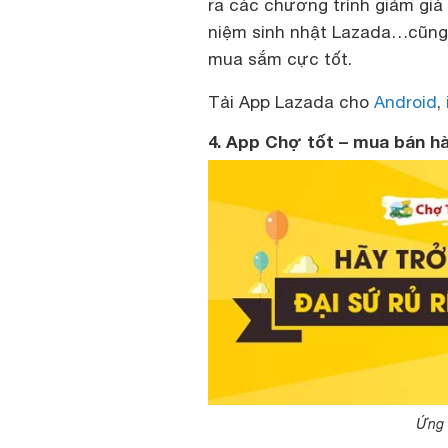
ra các chương trình giảm giá
niệm sinh nhật Lazada…cũng 
mua sắm cực tốt.
Tải App Lazada cho
Android
,
4. App Chợ tốt – mua bán hà
Ứng 