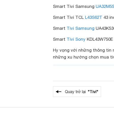
Smart Tivi Samsung
UA32M55
Smart Tivi TCL
L43S62T
43 in
Smart
Tivi Samsung
UA43K5300
Smart
Tivi Sony
KDL43W750E 43
Hy vọng với những thông tin
những xu hướng chọn mua tiv
"Tivi"
Quay trở lại