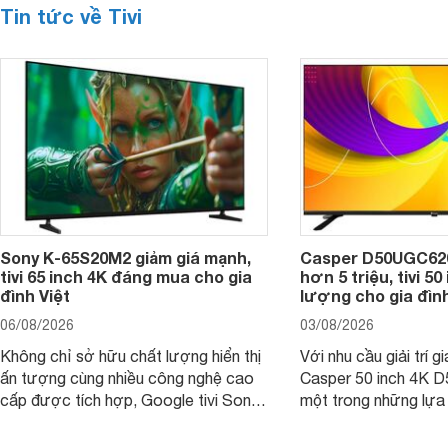
Tin tức về Tivi
Sony K-65S20M2 giảm giá mạnh,
Casper D50UGC620 
tivi 65 inch 4K đáng mua cho gia
hơn 5 triệu, tivi 5
đình Việt
lượng cho gia đình
06/08/2026
03/08/2026
Không chỉ sở hữu chất lượng hiển thị
Với nhu cầu giải trí gi
ấn tượng cùng nhiều công nghệ cao
Casper 50 inch 4K 
cấp được tích hợp, Google tivi Sony
một trong những lựa
4K 65 inch K-65S20M2 hiện còn đang
trong phân khúc nhờ
được nhiều cửa hàng điện máy giảm
cùng mức giá đang đ