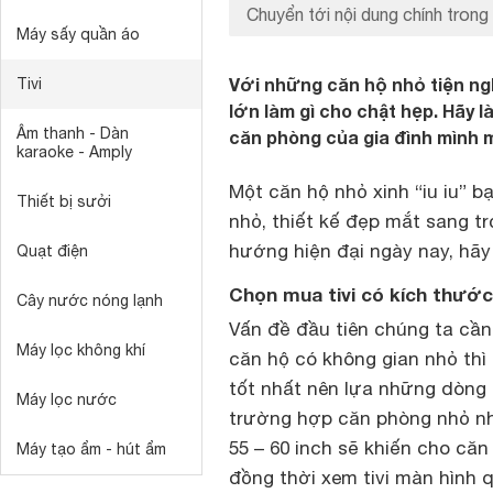
Chuyển tới nội dung chính trong 
Máy sấy quần áo
Với những căn hộ nhỏ tiện ngh
Tivi
lớn làm gì cho chật hẹp. Hãy 
Âm thanh - Dàn
căn phòng của gia đình mình m
karaoke - Amply
Một căn hộ nhỏ xinh “iu iu” b
Thiết bị sưởi
nhỏ, thiết kế đẹp mắt sang t
hướng hiện đại ngày nay, hãy
Quạt điện
Chọn mua tivi có kích thướ
Cây nước nóng lạnh
Vấn đề đầu tiên chúng ta cần 
Máy lọc không khí
căn hộ có không gian nhỏ thì
tốt nhất nên lựa những dòng 
Máy lọc nước
trường hợp căn phòng nhỏ như
55 – 60 inch sẽ khiến cho că
Máy tạo ẩm - hút ẩm
đồng thời xem tivi màn hình 