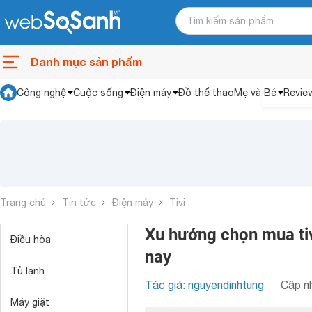
Danh mục sản phẩm
Công nghệ
Cuộc sống
Điện máy
Đồ thể thao
Mẹ và Bé
Revie
Trang chủ
Tin tức
Điện máy
Tivi
Xu hướng chọn mua tiv
Điều hòa
nay
Tủ lạnh
Tác giả: nguyendinhtung
Cập nh
Máy giặt