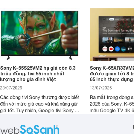
kích thước dài rộng bao nhiêu cm và
dùng cho phòng bao nhiêu m2?
Sony K-55S25VM2 hạ giá còn 8,3
Sony K-65XR33VM2
triệu đồng, tivi 55 inch chất
được giảm tới 8 tr
lượng cho gia đình Việt
65 inch thực dụng
23/07/2026
13/07/2026
Các dòng tivi Sony thường được biết
Ra mắt trong dòng 
đến với mức giá cao và khả năng giữ
2026 của Sony, K-6
giá tốt. Tuy nhiên, Google tivi Sony 55
mẫu Google TV 4K 6
inch K-55S25VM2 lại là một trường
trang bị bộ xử lý XR
hợp đáng chú ý khi có mức giá dễ
tảng Google TV cùng
tiếp cận hơn dù mới ra mắt trong năm
nghệ hỗ trợ nâng cao