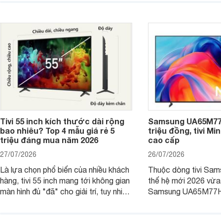
giá sâu.
thống bán lẻ điều ch
hấp dẫn.
Tivi 55 inch kích thước dài rộng
Samsung UA65M77H
bao nhiêu? Top 4 mẫu giá rẻ 5
triệu đồng, tivi Mi
triệu đáng mua năm 2026
cao cấp
27/07/2026
26/07/2026
Là lựa chọn phổ biến của nhiều khách
Thuộc dòng tivi Sam
hàng, tivi 55 inch mang tới không gian
thế hệ mới 2026 vừa t
màn hình đủ "đã" cho giải trí, tuy nhiên
Samsung UA65M77HA 
việc lựa chọn cũng cần hợp với với
trang
không gian sử dụng. Vậy tivi 55 inch