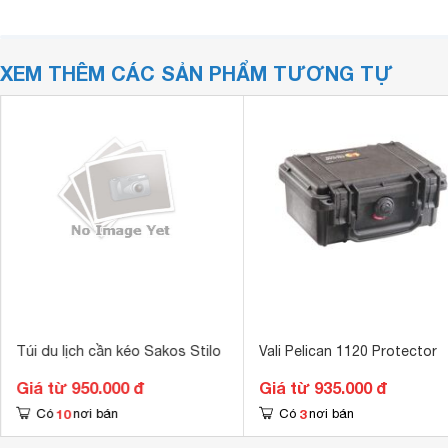
XEM THÊM CÁC SẢN PHẨM TƯƠNG TỰ
Túi du lịch cần kéo Sakos Stilo
Vali Pelican 1120 Protector
Giá từ 950.000 đ
Giá từ 935.000 đ
10
3
Có
nơi bán
Có
nơi bán