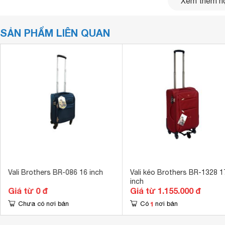
Xem thêm nộ
SẢN PHẨM LIÊN QUAN
Vali Brothers BR-086 16 inch
Vali kéo Brothers BR-1328 1
inch
Giá từ 0 đ
Giá từ 1.155.000 đ
1
Chưa có nơi bán
Có
nơi bán