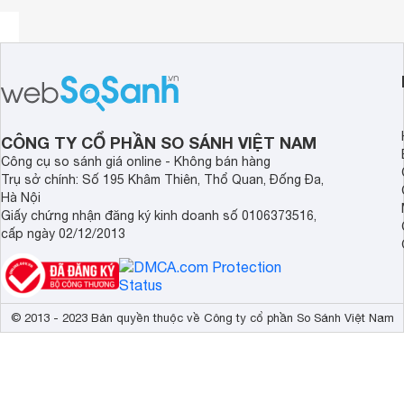
CÔNG TY CỔ PHẦN SO SÁNH VIỆT NAM
Công cụ so sánh giá online - Không bán hàng
Vali kéo cao cấp Brothers 20 inch BR-086
Trụ sở chính: Số 195 Khâm Thiên, Thổ Quan, Đống Đa,
Vali kéo cao cấp Brothers 17 inch BR-086
có nhiều ưu 
Hà Nội
siêu nhẹ tối ưu cho bạn tiện lợi đựng hành lý khi du lịch xa n
Giấy chứng nhận đăng ký kinh doanh số 0106373516,
cấp ngày 02/12/2013
© 2013 - 2023 Bản quyền thuộc về Công ty cổ phần So Sánh Việt Nam