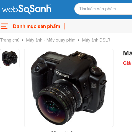
Danh mục sản phẩm
Trang chủ
Máy ảnh - Máy quay phim
Máy ảnh DSLR
Má
Giá 