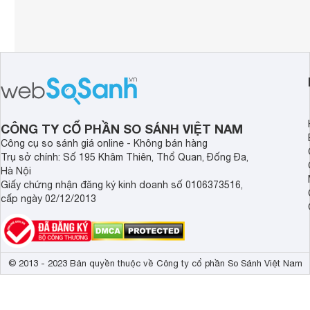
Đơn

Liên tiếp 
Zoom điện tử
Không 
Các chế độ chụp
Đơn, Liên tiếp
Tốc độ chụp liên tiếp
5 hình/giây
Kích thước
144 x 106 x 
CÔNG TY CỔ PHẦN SO SÁNH VIỆT NAM
Công cụ so sánh giá online - Không bán hàng
Khối lượng
0.77 kg
Trụ sở chính: Số 195 Khâm Thiên, Thổ Quan, Đống Đa,
Hà Nội
Giấy chứng nhận đăng ký kinh doanh số 0106373516,
cấp ngày 02/12/2013
© 2013 - 2023 Bản quyền thuộc về Công ty cổ phần So Sánh Việt Nam