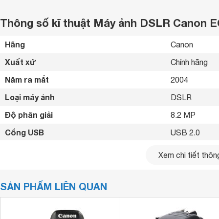
Thông số kĩ thuật Máy ảnh DSLR Canon 
Hãng
Canon 
Xuất xứ
Chính hãng 
Năm ra mắt
2004 
Loại máy ảnh
DSLR 
Độ phân giải
8.2 MP
Cổng USB
USB 2.0 
Cổng WiFi
Không 
Xem chi tiết thông
Cổng HDMI
Không 
SẢN PHẨM LIÊN QUAN
Cổng NFC
Không 
Thẻ nhớ tương thích
Compact Flas