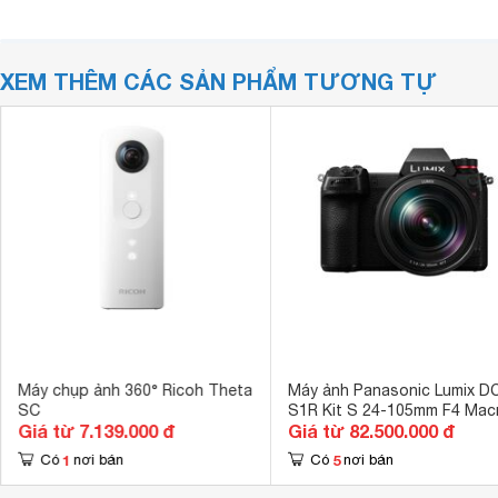
XEM THÊM CÁC SẢN PHẨM TƯƠNG TỰ
Máy chụp ảnh 360° Ricoh Theta
Máy ảnh Panasonic Lumix D
SC
S1R Kit S 24-105mm F4 Mac
Giá từ 7.139.000 đ
Giá từ 82.500.000 đ
O.I.S
1
5
Có
nơi bán
Có
nơi bán