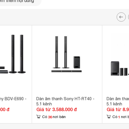
m thêm nội dung
 chắc chắn, gọn gàng với 4
loa
vệ tinh nhỏ gọn dễ sắp xếp
ời, sắc đen sang trọng dàn máy đen đến cảm giác mạnh mẽ cũng
ny BDV-E690 -
Dàn âm thanh Sony HT-RT40 -
Dàn âm tha
5.1 kênh
5.1 kênh
000 đ
Giá từ 3.588.000 đ
Giá từ 8.
36
1
Có
nơi bán
Có
nơi 