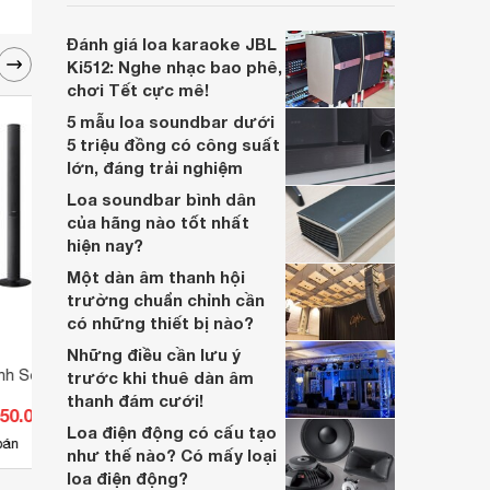
soundbar này không chỉ có kích thước
lớn, kết nối đa dạng, mà còn ghi điểm nhờ
Đánh giá loa karaoke JBL
“chất Marshall” cùng cấu trúc âm thanh
Ki512: Nghe nhạc bao phê,
5.1.2 đầy hứa hẹn.
chơi Tết cực mê!
5 mẫu loa soundbar dưới
5 triệu đồng có công suất
lớn, đáng trải nghiệm
Loa soundbar bình dân
của hãng nào tốt nhất
hiện nay?
Một dàn âm thanh hội
trường chuẩn chỉnh cần
có những thiết bị nào?
Những điều cần lưu ý
nh Sony BDV-E490 -
Dàn âm thanh Sony BDV-
Dàn 
trước khi thuê dàn âm
N9100W (N9100WL) - 5.1 kênh
(DAV-
thanh đám cưới!
950.000 đ
Giá từ 0 đ
Giá 
Loa điện động có cấu tạo
bán
Chưa có nơi bán
Có
như thế nào? Có mấy loại
loa điện động?