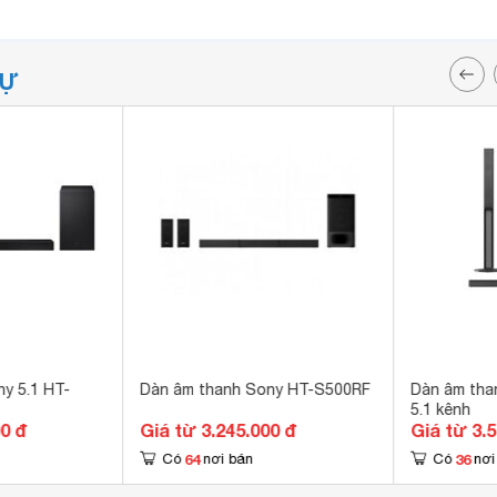
TỰ
y 5.1 HT-
Dàn âm thanh Sony HT-S500RF
Dàn âm tha
5.1 kênh
00 đ
Giá từ 3.245.000 đ
Giá từ 3.
64
36
Có
nơi bán
Có
nơi