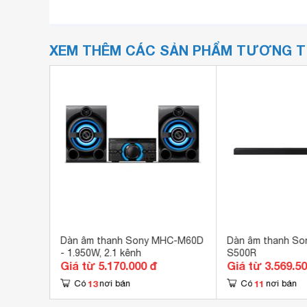
XEM THÊM CÁC SẢN PHẨM TƯƠNG 
VE4100
Dàn âm thanh Sony MHC-M60D
Dàn âm thanh Son
y
- 1.950W, 2.1 kênh
S500R
Giá từ 5.170.000 đ
Giá từ 3.569.5
13
11
Có
nơi bán
Có
nơi bán