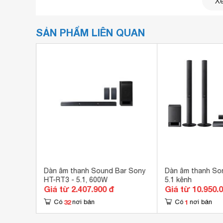
Xe
SẢN PHẨM LIÊN QUAN
Dàn máy Sony DAV-TZ140 5.1 CH
Thiết kế chắc chắn, nguyên khối
Dàn máy Sony
DAV-TZ140
5.1 CH được thiết kế
trong không gian phòng khách nhà bạn. Đồng th
ke-7 -
Dàn âm thanh Sound Bar Sony
Dàn âm thanh So
như dễ dàng hài hòa với mọi không gian nội thất.
HT-RT3 - 5.1, 600W
5.1 kênh
Giá từ 2.407.900 đ
Giá từ 10.950.
32
1
Có
nơi bán
Có
nơi bán