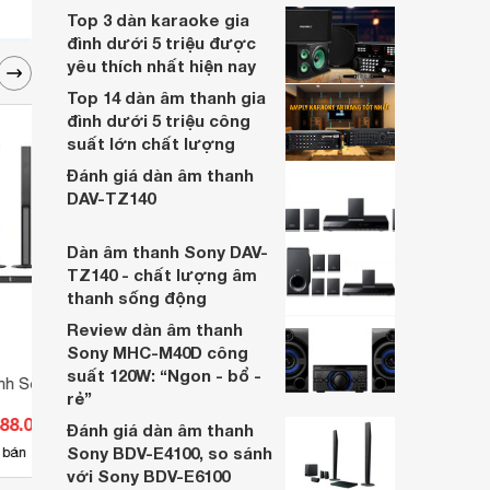
Top 3 dàn karaoke gia
đình dưới 5 triệu được
yêu thích nhất hiện nay
Top 14 dàn âm thanh gia
đình dưới 5 triệu công
suất lớn chất lượng
Đánh giá dàn âm thanh
DAV-TZ140
Dàn âm thanh Sony DAV-
TZ140 - chất lượng âm
thanh sống động
Review dàn âm thanh
Sony MHC-M40D công
suất 120W: “Ngon - bổ -
nh Sony HT-RT40 -
Dàn âm thanh Soundbar Sony
Dàn â
rẻ”
HT-S40R
588.000 đ
Giá từ 3.100.000 đ
Giá 
Đánh giá dàn âm thanh
Sony BDV-E4100, so sánh
87
 bán
Có
nơi bán
Có
với Sony BDV-E6100