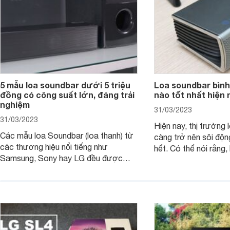
5 mẫu loa soundbar dưới 5 triệu
Loa soundbar bình
đồng có công suất lớn, đáng trải
nào tốt nhất hiện 
nghiệm
31/03/2023
31/03/2023
Hiện nay, thị trường 
Các mẫu loa Soundbar (loa thanh) từ
càng trở nên sôi độn
các thương hiệu nổi tiếng như
hết. Có thể nói rằng,
Samsung, Sony hay LG đều được
trong những mẫu lo
trang bị thêm các tính năng mới hiện
người sử dụng những
đại để tối ưu âm thanh. Các mẫu loa
thanh vô cùng tuyệt 
thanh này thường có công suất khá
nghe nhạc, xem bón
lớn từ 300W và tầm giá khoảng 5
loa soundbar bình d
triệu đồng trở xuống, không khó để sở
tốt nhất hiện nay?
hữu và trải nghiệm.