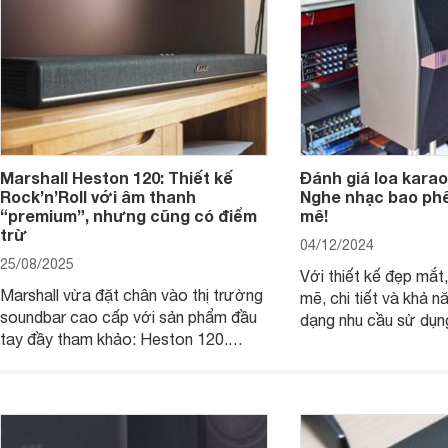
Marshall Heston 120: Thiết kế
Đánh giá loa karao
Rock’n’Roll với âm thanh
Nghe nhạc bao phê
“premium”, nhưng cũng có điểm
mê!
trừ
04/12/2024
25/08/2025
Với thiết kế đẹp mắ
Marshall vừa đặt chân vào thị trường
mẽ, chi tiết và khả 
soundbar cao cấp với sản phẩm đầu
dạng nhu cầu sử dụn
tay đầy tham khảo: Heston 120.
JBL Ki512 thực sự l
Chiếc soundbar này không chỉ có kích
tuyệt vời cho những 
thước lớn, kết nối đa dạng, mà còn
một hệ thống âm tha
ghi điểm nhờ “chất Marshall” cùng cấu
cao cho gia đình, ph
trúc âm thanh 5.1.2 đầy hứa hẹn.
những sự kiện giải trí