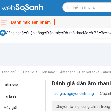
Danh mục sản phẩm
Công nghệ
Cuộc sống
Điện máy
Đồ thể thao
Mẹ và Bé
Revie
Trang chủ
Tin tức
Điện máy
Âm thanh - Dàn karaoke - Ampl
Đánh giá dàn âm tha
Điều hòa
Tác giả: nguyendinhtung
Cập nh
Tủ lạnh
Chuyển tới nội dung chính trong 
Máy giặt