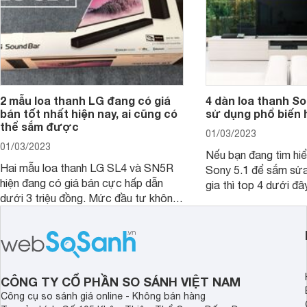
2 mẫu loa thanh LG đang có giá
4 dàn loa thanh S
bán tốt nhất hiện nay, ai cũng có
sử dụng phổ biến 
thể sắm được
01/03/2023
01/03/2023
Nếu bạn đang tìm hiể
Hai mẫu loa thanh LG SL4 và SN5R
Sony 5.1 để sắm sửa
hiện đang có giá bán cực hấp dẫn
gia thì top 4 dưới đâ
dưới 3 triệu đồng. Mức đầu tư không
ngắn thời gian tham 
lớn nhưng giá trị mà người dùng nhận
được lại vô cùng lớn, bởi đây từng là
2 mẫu rất hot tại thời điểm mới ra
mắt.
CÔNG TY CỔ PHẦN SO SÁNH VIỆT NAM
Công cụ so sánh giá online - Không bán hàng