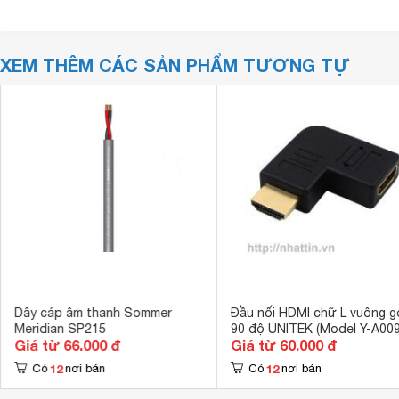
XEM THÊM CÁC SẢN PHẨM TƯƠNG TỰ
Dây cáp âm thanh Sommer
Đầu nối HDMI chữ L vuông g
Meridian SP215
90 độ UNITEK (Model Y-A009
Giá từ 66.000 đ
Giá từ 60.000 đ
12
12
Có
nơi bán
Có
nơi bán