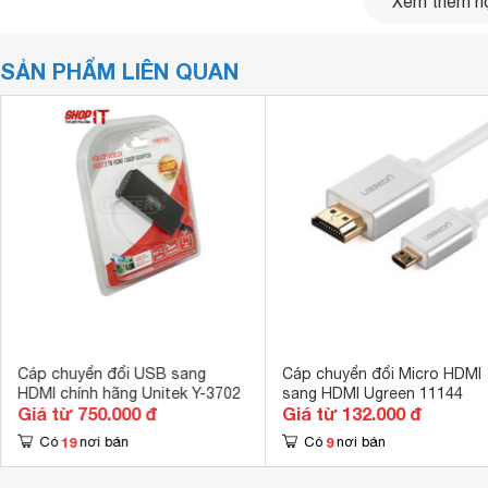
Xem thêm nộ
SẢN PHẨM LIÊN QUAN
HDMI là chuẩn kết nối giúp truyền cả hình ảnh âm thanh ch
phổ biến với các mẫu TV, PC,
laptop
,….Micro HDMI là chuẩn
quay,
máy tính bảng
.
Để phục vụ nhu cầu người dùng, Unitek đã cho ra đời bộ c
sản phẩm như sau:
– Chuyển đổi tin hiệu qua lại giữa cổng HDMI (Female) sa
Cáp chuyển đổi USB sang
Cáp chuyển đổi Micro HDMI
HDMI và một đầu chuẩn HDMI– Chuyển từ cổng Micro HDMI
HDMI chính hãng Unitek Y-3702
sang HDMI Ugreen 11144
Giá từ 750.000 đ
Giá từ 132.000 đ
hình, tivi… và ngược lại.
19
9
Có
nơi bán
Có
nơi bán