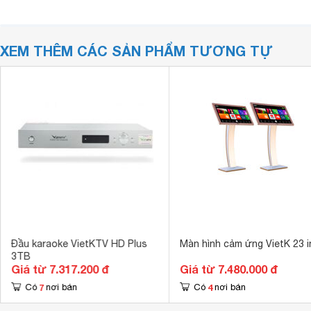
XEM THÊM CÁC SẢN PHẨM TƯƠNG TỰ
Đầu karaoke VietKTV HD Plus
Màn hình cảm ứng VietK 23 i
3TB
Giá từ 7.317.200 đ
Giá từ 7.480.000 đ
7
4
Có
nơi bán
Có
nơi bán