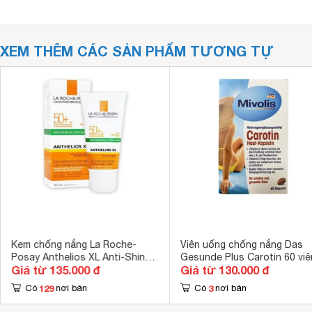
XEM THÊM CÁC SẢN PHẨM TƯƠNG TỰ
Kem chống nắng La Roche-
Viên uống chống nắng Das
Posay Anthelios XL Anti-Shine
Gesunde Plus Carotin 60 viê
Giá từ 135.000 đ
Giá từ 130.000 đ
Dry Touch Gel-Cream SPF50+
129
3
Có
nơi bán
Có
nơi bán