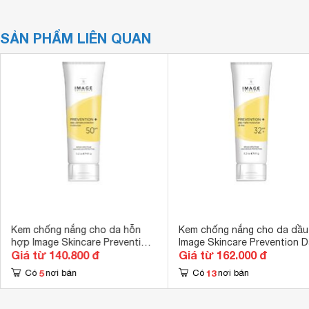
SẢN PHẨM LIÊN QUAN
Kem chống nắng cho da hỗn
Kem chống nắng cho da dầu
hợp Image Skincare Prevention
Image Skincare Prevention Da
Giá từ 140.800 đ
Giá từ 162.000 đ
Daily Ultimate Protection
Matte Moisturizer Oil Free 
Moisturizer SPF 50
32
5
13
Có
nơi bán
Có
nơi bán