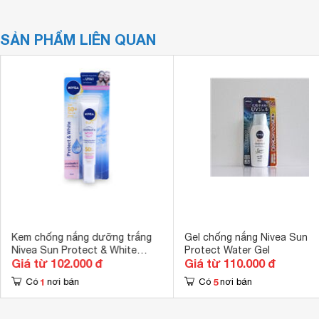
SẢN PHẨM LIÊN QUAN
Kem chống nắng dưỡng trắng
Gel chống nắng Nivea Sun
Nivea Sun Protect & White
Protect Water Gel
Giá từ 102.000 đ
Giá từ 110.000 đ
Whitening Sun Serum 30ml
1
5
Có
nơi bán
Có
nơi bán