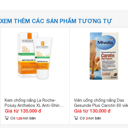
XEM THÊM CÁC SẢN PHẨM TƯƠNG TỰ
Kem chống nắng La Roche-
Viên uống chống nắng Das
Posay Anthelios XL Anti-Shine
Gesunde Plus Carotin 60 viê
Giá từ 135.000 đ
Giá từ 130.000 đ
Dry Touch Gel-Cream SPF50+
129
3
Có
nơi bán
Có
nơi bán