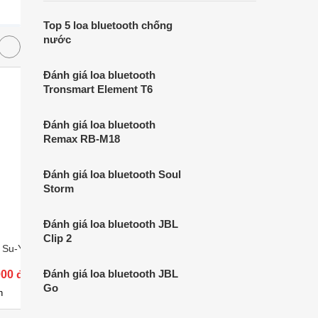
nhiều người lựa chọn ngay trong bài viết.
Top 5 loa bluetooth chống
nước
Đánh giá loa bluetooth
Tronsmart Element T6
Đánh giá loa bluetooth
Remax RB-M18
Đánh giá loa bluetooth Soul
Storm
Đánh giá loa bluetooth JBL
Clip 2
h Su-Yosd YS-228
Loa Bluetooth Su-Yosd YS-110
Loa Blu
Đánh giá loa bluetooth JBL
000 đ
Giá từ 369.000 đ
Giá từ 
Go
6
2
n
Có
nơi bán
Có
n