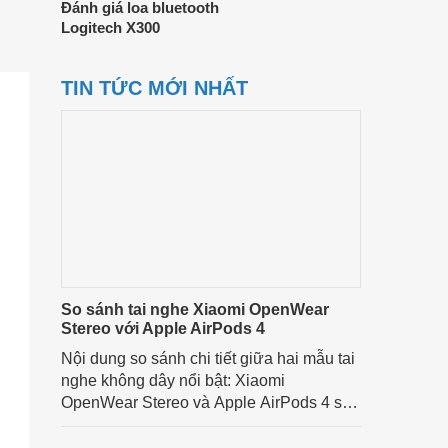
Đánh giá loa bluetooth
Logitech X300
TIN TỨC MỚI NHẤT
So sánh tai nghe Xiaomi OpenWear
Stereo với Apple AirPods 4
Nội dung so sánh chi tiết giữa hai mẫu tai
nghe không dây nổi bật: Xiaomi
OpenWear Stereo và Apple AirPods 4 sẽ
nhằm giúp người dùng đưa ra lựa chọn
phù hợp nhất dựa trên nhu cầu và sở