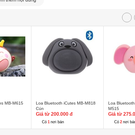
tes MB-M615
Loa Bluetooth iCutes MB-M818
Loa Bluetooth
Cún
M515
Giá từ 200.000 đ
Giá từ 275.
1
2
Có
nơi bán
Có
nơi bá