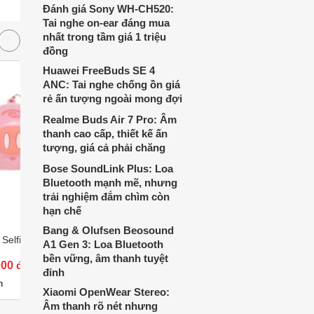
Đánh giá Sony WH-CH520:
thích cá nhân. Cả hai đều là sản phẩm
Tai nghe on-ear đáng mua
chất lượng cao, nhưng hướng tới đối
nhất trong tầm giá 1 triệu
tượng khách hàng khác nhau.
đồng
Huawei FreeBuds SE 4
ANC: Tai nghe chống ồn giá
rẻ ấn tượng ngoài mong đợi
Realme Buds Air 7 Pro: Âm
thanh cao cấp, thiết kế ấn
tượng, giá cả phải chăng
Bose SoundLink Plus: Loa
Bluetooth mạnh mẽ, nhưng
trải nghiệm đắm chìm còn
hạn chế
Bang & Olufsen Beosound
 Selfie iCutes MB-
Loa Bluetooth TG143
Loa Blue
A1 Gen 3: Loa Bluetooth
bền vững, âm thanh tuyệt
000 đ
Giá từ 192.500 đ
Giá từ 
đỉnh
1
1
n
Có
nơi bán
Có
n
Xiaomi OpenWear Stereo:
Âm thanh rõ nét nhưng