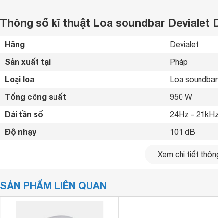
Thông số kĩ thuật Loa soundbar Devialet 
Hãng
Devialet 
Sản xuất tại
Pháp 
Loại loa
Loa soundbar
Tổng công suất
950 W
Dải tần số
24Hz - 21kHz
Độ nhạy
101 dB
Phím điều khiển
Cảm ứng 
Xem chi tiết thông
Kết nối không dây
 Bluetooth 5.0
SẢN PHẨM LIÊN QUAN
Kích thước loa chính
1200 x 77 x 
Khối lượng loa chính
12 kg