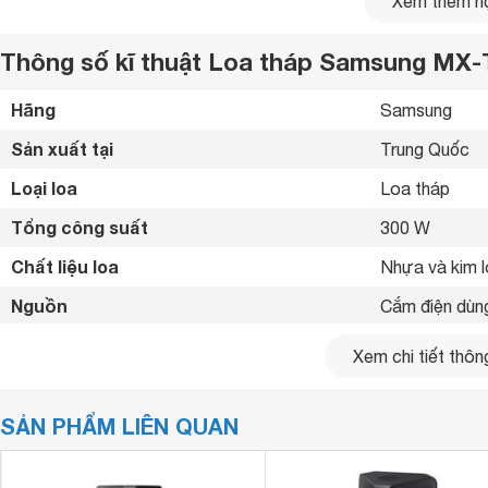
Xem thêm nộ
Thông số kĩ thuật Loa tháp Samsung MX-
Hãng
Samsung 
Sản xuất tại
Trung Quốc 
Loại loa
Loa tháp 
Tổng công suất
300 W
Chất liệu loa
Nhựa và kim l
Nguồn
Cắm điện dùn
Bass Booster
Xem chi tiết thông
Công nghệ âm thanh
Chế độ âm tha
Latin, House 
SẢN PHẨM LIÊN QUAN
Trải nghiệm âm nhạc sống động với công suất 300W và
loa
Bật/tắt đèn LE
năng Bass Booster mang đến âm trầm sâu, mạnh mẽ, khuấy
Nguồn vào

loa giúp lan tỏa âm thanh đến mọi ngóc ngách, cho bạn tr
Phím điều khiển
Chỉnh Bass
