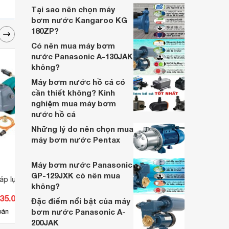
kỹ lưỡng để chọn lựa cho phù hợp nhất.
Tại sao nên chọn máy
bơm nước Kangaroo KG
180ZP?
Có nên mua máy bơm
nước Panasonic A-130JAK
không?
Máy bơm nước hồ cá có
cần thiết không? Kinh
nghiệm mua máy bơm
nước hồ cá
Những lý do nên chọn mua
máy bơm nước Pentax
Máy bơm nước Panasonic
GP-129JXK có nên mua
 áp lực cao Yamasu
Máy rửa xe Fumak F735G
Máy p
không?
Fuma
035.000 đ
Giá từ 2.200.000 đ
Giá 
Đặc điểm nổi bật của máy
bơm nước Panasonic A-
5
bán
Có
nơi bán
Có
200JAK