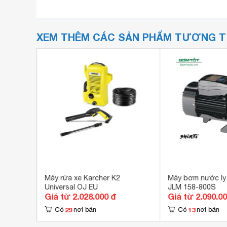
XEM THÊM CÁC SẢN PHẨM TƯƠNG 
om
Máy rửa xe Karcher K2
Máy bơm nước ly 
Universal OJ EU
JLM 158-800S
Giá từ 2.028.000 đ
Giá từ 2.090.0
29
13
Có
nơi bán
Có
nơi bán