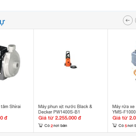
TỰ
tâm Shỉrai
Máy phun xịt nước Black &
Máy rửa xe
Decker PW1400S-B1
YMS-F1000
00 đ
Giá từ 2.255.000 đ
Giá từ 2.
2
5
Có
nơi bán
Có
nơi 