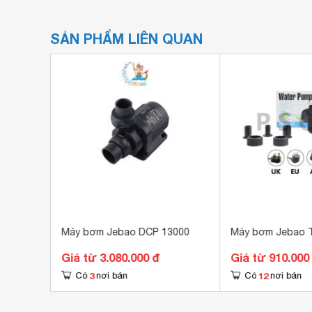
SẢN PHẨM LIÊN QUAN
0000
Máy bơm Jebao DCP 13000
Máy bơm Jebao 
Giá từ 3.080.000 đ
Giá từ 910.000
3
12
Có
nơi bán
Có
nơi bán