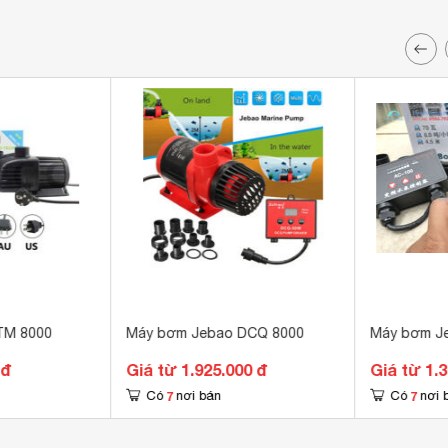
TM 8000
Máy bơm Jebao DCQ 8000
Máy bơm J
 đ
Giá từ 1.925.000 đ
Giá từ 1.
7
7
Có
nơi bán
Có
nơi 