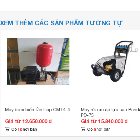
XEM THÊM CÁC SẢN PHẨM TƯƠNG TỰ
Máy bơm biến tần Liup CMT4-4
Máy rửa xe áp lực cao Pand
PD-75
Giá từ 12.650.000 đ
Giá từ 15.840.000 đ
10
5
Có
nơi bán
Có
nơi bán