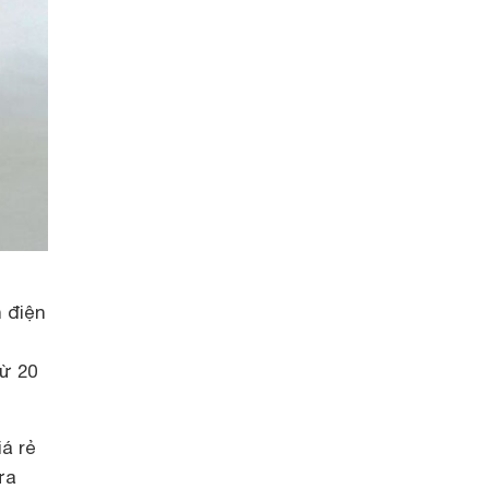
 điện
từ 20
á rẻ
ửa