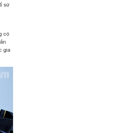
ể sử
g có
hắn
c gia