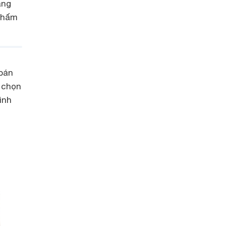
ang
 thấm
 bán
a chọn
ình