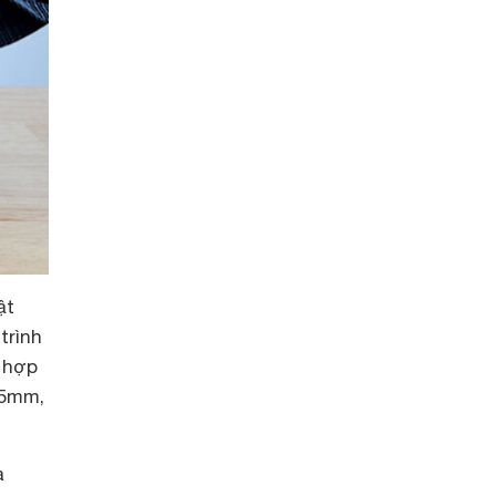
ật
trình
h hợp
,5mm,
à