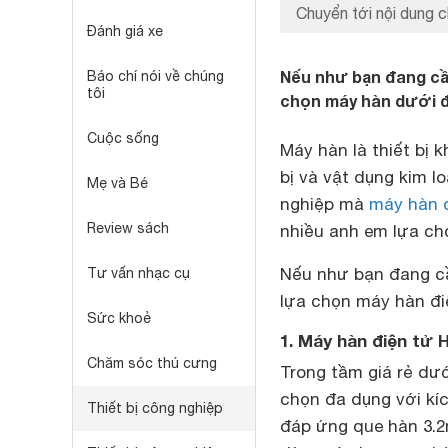
Chuyển tới nội dung c
Đánh giá xe
Nếu như bạn đang cầ
Báo chí nói về chúng
tôi
chọn máy hàn dưới đâ
Cuộc sống
Máy hàn là thiết bị k
bị và vật dụng kim 
Mẹ và Bé
nghiệp mà
máy hàn 
Review sách
nhiều anh em lựa ch
Nếu như bạn đang cầ
Tư vấn nhạc cụ
lựa chọn máy hàn điệ
Sức khoẻ
1. Máy hàn điện tử
Chăm sóc thú cưng
Trong tầm giá rẻ dư
chọn đa dụng với kíc
Thiết bị công nghiệp
đáp ứng que hàn 3.2m