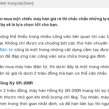
hính trong bài
[Xem]
n mua một chiếc máy hàn giá rẻ thì chắc chắn những lự
y sẽ là lựa chọn tốt cho bạn.
hông thể thiếu trong nhiều công việc liên quan tới các t
loại. Không chỉ được ưa chuộng bởi các thợ hàn chuyên
điện tử
cũng là một trong những vật dụng cầm tay đư
ọn để đáp ứng các công việc sửa chữa trong gia đình.
n mua máy hàn điện tử, thì dưới đây là một trong nhữ
n tử giá rẻ dưới 2 triệu đồng mà bạn có thể cân nhắc.
 Hồng Ký SR-200R
ới 2 triệu đồng, máy hàn Hồng Ký SR-200R mang tới sự 
h thước nhỏ gọn khi khối lượng chỉ 6kg. Tuy nhiên, máy
m trong thời gian nhất định, và để hàn liên tục thì ng