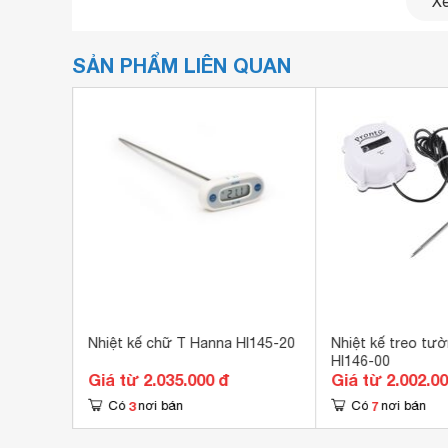
Xe
SẢN PHẨM LIÊN QUAN
phẩm
Nhiệt kế chữ T Hanna HI145-20
Nhiệt kế treo tường H
HI146-00
Khi mở máy, nhiệt kế nhà
bếp
HI145-00 sẽ thực hiệ
Giá từ 2.035.000 đ
Giá từ 2.002.0
LCD, đảm bảo độ chính xác, cho kết quả đo chu
3
7
Có
nơi bán
Có
nơi bán