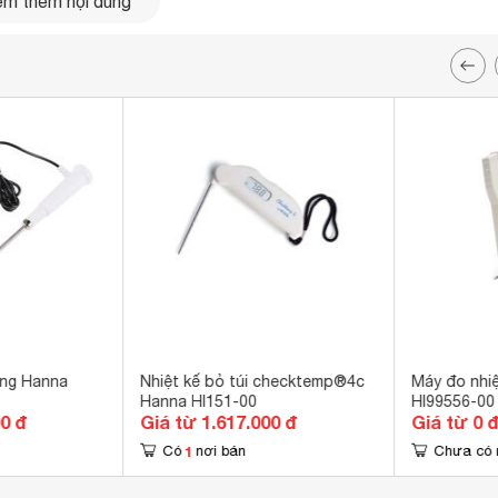
m thêm nội dung
anna
Nhiệt kế bỏ túi checktemp®4c
Máy đo nhi
Hanna HI151-00
HI99556-00
n tự kiểm tra về tình trạng hiệu chuẩn và hiển thị trên màn hình
00 đ
Giá từ 1.617.000 đ
Giá từ 0 
ẩn.
1
Có
nơi bán
Chưa có 