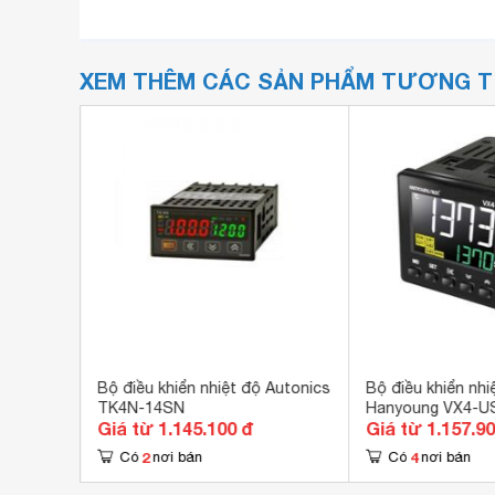
XEM THÊM CÁC SẢN PHẨM TƯƠNG 
5CZ-Q2MT
Bộ điều khiển nhiệt độ Autonics
Bộ điều khiển nhi
TK4N-14SN
Hanyoung VX4-U
Giá từ 1.145.100 đ
Giá từ 1.157.9
48x48mm
2
4
Có
nơi bán
Có
nơi bán