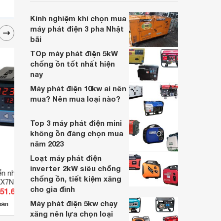
nhu cầu kinh doanh của các gia đình hay
các công ty.
Kinh nghiệm khi chọn mua
máy phát điện 3 pha Nhật
bãi
TOp máy phát điện 5kW
chống ồn tốt nhất hiện
nay
Máy phát điện 10kw ai nên
mua? Nên mua loại nào?
Top 3 máy phát điện mini
không ồn đáng chọn mua
năm 2023
Loạt máy phát điện
inverter 2kW siêu chống
ển nhiệt độ
Điều khiển nhiệt độ Autonics
Bộ đi
chống ồn, tiết kiệm xăng
KX7N-SENA
TZN4S-14R
TK4S
cho gia đình
051.600 đ
Giá từ 1.142.000 đ
Giá 
Máy phát điện 5kw chạy
2
bán
Có
nơi bán
Có
xăng nên lựa chọn loại