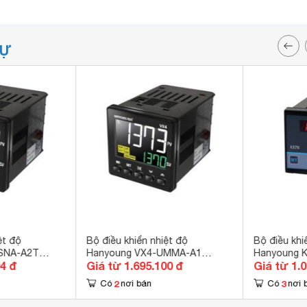
TỰ
ệt độ
Bộ điều khiển nhiệt độ
Bộ điều khi
SNA-A2T
Hanyoung VX4-UMMA-A1
Hanyoung 
04 đ
Giá từ 1.695.100 đ
Giá từ 1.
48x48mm
2
3
Có
nơi bán
Có
nơi 