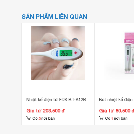
SẢN PHẨM LIÊN QUAN
on MC680
Nhiệt kế điện tử FDK BT-A12B
Bút nhiệt kế điện
Giá từ 203.500 đ
Giá từ 60.500 
2
1
Có
nơi bán
Có
nơi bán