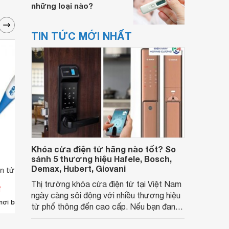
những loại nào?
TIN TỨC MỚI NHẤT
Khóa cửa điện tử hãng nào tốt? So
sánh 5 thương hiệu Hafele, Bosch,
Demax, Hubert, Giovani
ện tử dạng bút AND
Nhiệt kế điện tử dạng bút 60s
Nhiệt
MicroLife 1931GT
Thị trường khóa cửa điện tử tại Việt Nam
đ
Giá từ 95.700 đ
Giá 
ngày càng sôi động với nhiều thương hiệu
3
nơi bán
Có
nơi bán
Có
từ phổ thông đến cao cấp. Nếu bạn đang
băn khoăn khóa cửa điện tử hãng nào tốt,