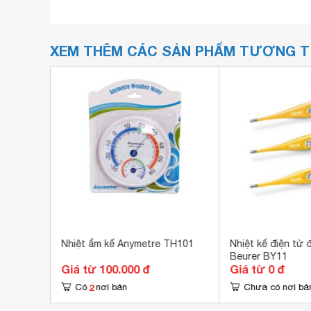
XEM THÊM CÁC SẢN PHẨM TƯƠNG 
ềm LAICA
Nhiệt ẩm kế Anymetre TH101
Nhiệt kế điện tử
Beurer BY11
Giá từ 100.000 đ
Giá từ 0 đ
2
Có
nơi bán
Chưa có nơi bá