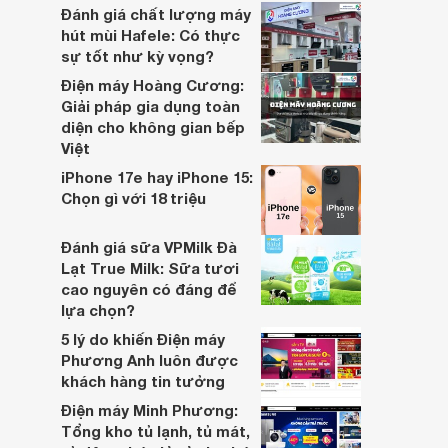
bài viết này sẽ so sánh 5 thương hiệu
Đánh giá chất lượng máy
được quan tâm nhiều hiện nay: Hafele,
hút mùi Hafele: Có thực
Bosch, Demax, Hubert và Giovani.
sự tốt như kỳ vọng?
Điện máy Hoàng Cương:
Giải pháp gia dụng toàn
diện cho không gian bếp
Việt
iPhone 17e hay iPhone 15:
Chọn gì với 18 triệu
Đánh giá sữa VPMilk Đà
Lạt True Milk: Sữa tươi
cao nguyên có đáng để
lựa chọn?
5 lý do khiến Điện máy
Phương Anh luôn được
khách hàng tin tưởng
Điện máy Minh Phương:
Tổng kho tủ lạnh, tủ mát,