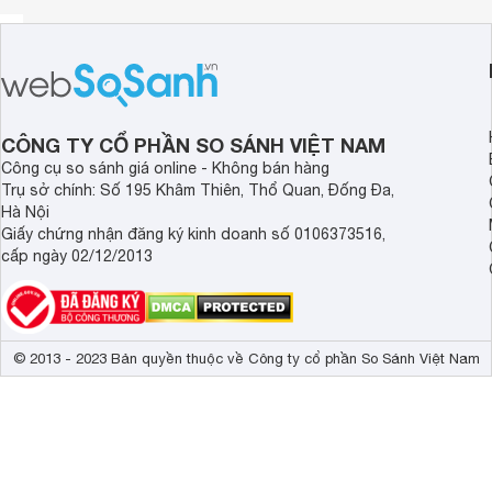
Tiết kiệm năng lượng
Với khả năng giữ hơi nóng tích tụ bên trong, nồi ủ giúp bạn 
Giữ nhiệt nóng kéo dài suốt 8 tiếng
CM7662 có khả năng giữ nóng đến 8 tiếng, bạn có thể đun nồ
phẩm sẽ tiếp tục được duy trì nhiệt trong suốt 8 tiếng, l
CÔNG TY CỔ PHẦN SO SÁNH VIỆT NAM
dụng nồi áp xuất thông thường.
Công cụ so sánh giá online - Không bán hàng
Trụ sở chính: Số 195 Khâm Thiên, Thổ Quan, Đống Đa,
Tính đa dụng
Hà Nội
Với khả năng giữ nhiệt cả nóng và lạnh, nồi ủ cón có thể dùng
Giấy chứng nhận đăng ký kinh doanh số 0106373516,
cấp ngày 02/12/2013
Dung tích 7 lít
Nồi với dung tích 7 lít sẽ giúp bạn hầm thịt heo, gà, các l
cả gia đình thưởng thức.
© 2013 - 2023 Bản quyền thuộc về Công ty cổ phần So Sánh Việt Nam