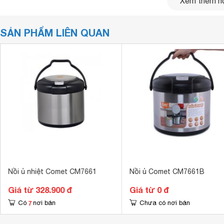
Xem thêm nộ
SẢN PHẨM LIÊN QUAN
Nồi ủ nhiệt Comet CM7661
Nồi ủ Comet CM7661B
Chất liệu inox
Giá từ 328.900 đ
Giá từ 0 đ
Nồi ủ có ruột nồi làm bằng chất liệu inox 304 cao cấp nên 
7
Có
nơi bán
Chưa có nơi bán
khi sử dụng lâu. Ngoài ra, chất liệu inox cho phép bạn dùng 
v.v...