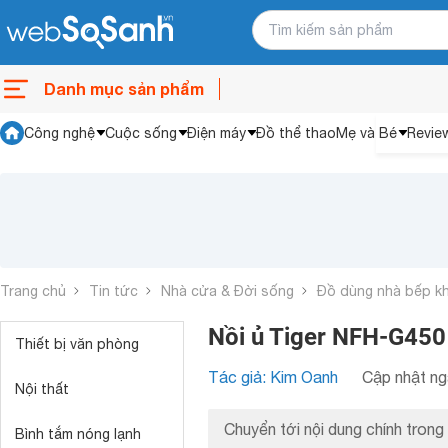
Danh mục sản phẩm
Công nghệ
Cuộc sống
Điện máy
Đồ thể thao
Mẹ và Bé
Revie
Trang chủ
Tin tức
Nhà cửa & Đời sống
Đồ dùng nhà bếp k
Nồi ủ Tiger NFH-G450
Thiết bị văn phòng
Tác giả: Kim Oanh
Cập nhật ng
Nội thất
Chuyển tới nội dung chính trong 
Bình tắm nóng lạnh