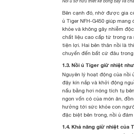
Nồi ủ sở hữu thiết kế bóng bẩy và ch
Bên cạnh đó, nhờ được gia côn
ủ Tiger NFH-G450 giúp mang 
khỏe và không gây nhiễm độc 
chất liệu cao cấp từ trong ra
tiện lợi. Hai bên thân nồi là 
chuyển đến bất cứ đâu trong
1.3. Nồi ủ Tiger giữ nhiệt nh
Nguyên lý hoạt động của nồi 
đậy kín nắp và khởi động ng
nấu bằng hơi nóng tích tụ bê
ngon vốn có của món ăn, đồng
hưởng tới sức khỏe con ngườ
đặc biệt bên trong, nồi ủ đả
1.4. Khả năng giữ nhiệt của