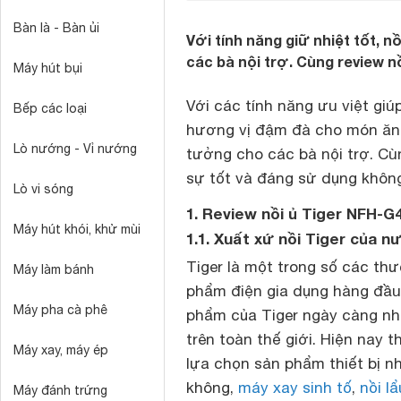
Bàn là - Bàn ủi
Với tính năng giữ nhiệt tốt, n
các bà nội trợ. Cùng review n
Máy hút bụi
Với các tính năng ưu việt giú
Bếp các loại
hương vị đậm đà cho món ăn
Lò nướng - Vỉ nướng
tưởng cho các bà nội trợ. C
sự tốt và đáng sử dụng khôn
Lò vi sóng
1. Review nồi ủ Tiger NFH-G
Máy hút khói, khử mùi
1.1. Xuất xứ nồi Tiger của 
Tiger là một trong số các th
Máy làm bánh
phẩm điện gia dụng hàng đầu
Máy pha cà phê
phẩm của Tiger ngày càng nh
trên toàn thế giới. Hiện nay 
Máy xay, máy ép
lựa chọn sản phẩm thiết bị n
không,
máy xay sinh tố
,
nồi l
Máy đánh trứng