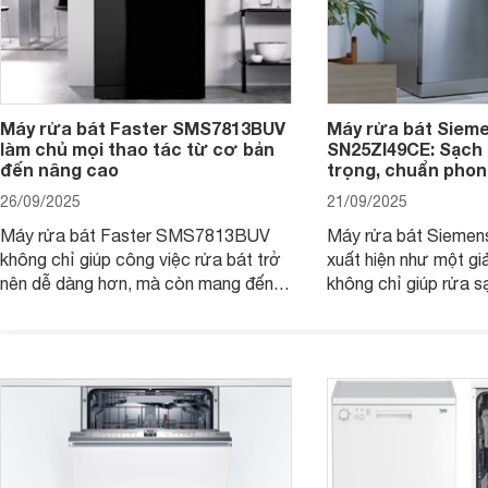
Máy rửa bát Faster SMS7813BUV
Máy rửa bát Siem
làm chủ mọi thao tác từ cơ bản
SN25ZI49CE: Sạch 
đến nâng cao
trọng, chuẩn pho
26/09/2025
21/09/2025
Máy rửa bát Faster SMS7813BUV
Máy rửa bát Sieme
không chỉ giúp công việc rửa bát trở
xuất hiện như một giả
nên dễ dàng hơn, mà còn mang đến
không chỉ giúp rửa 
sự an toàn, tiết kiệm và tiện nghi cho
bát đĩa trong một lầ
căn bếp hiện đại. Cùng Websosanh.vn
còn đem đến sự sang 
đi tìm hiểu những tính năng nổi bật mà
trong từng đường nét
sản phẩm này mang lại nhé.
chúng tôi đi đánh giá
này nhé.