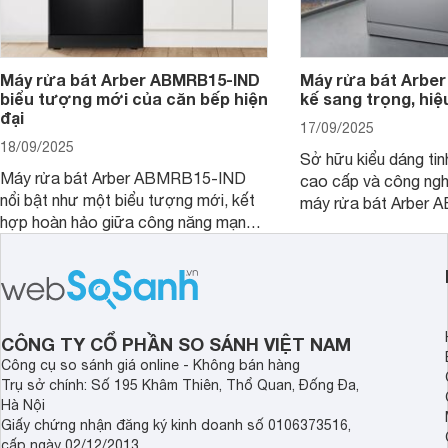
Máy rửa bát Arber ABMRB15-IND
Máy rửa bát Arber
biểu tượng mới của căn bếp hiện
kế sang trọng, hiệ
đại
17/09/2025
18/09/2025
Sở hữu kiểu dáng tinh
Máy rửa bát Arber ABMRB15-IND
cao cấp và công nghệ
nổi bật như một biểu tượng mới, kết
máy rửa bát Arber
hợp hoàn hảo giữa công năng mạnh
chỉ giúp tiết kiệm th
mẽ và thiết kế tinh tế. Đây chính là trợ
điện năng mà còn đả
thủ đắc lực giúp giải phóng đôi tay,
luôn sạch bóng, diệt 
mang lại sự thoải mái và sang trọng
Cùng Websosanh.vn đ
trong từng khoảnh khắc quây quần.
tính năng nổi bật củ
CÔNG TY CỔ PHẦN SO SÁNH VIỆT NAM
Công cụ so sánh giá online - Không bán hàng
Trụ sở chính: Số 195 Khâm Thiên, Thổ Quan, Đống Đa,
Hà Nội
Giấy chứng nhận đăng ký kinh doanh số 0106373516,
cấp ngày 02/12/2013