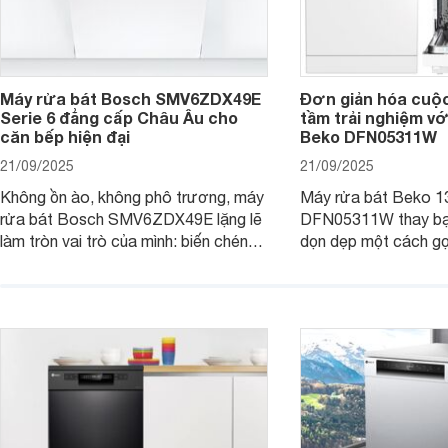
Máy rửa bát Bosch SMV6ZDX49E
Đơn giản hóa cuộ
Serie 6 đẳng cấp Châu Âu cho
tầm trải nghiệm vớ
căn bếp hiện đại
Beko DFN05311W
21/09/2025
21/09/2025
Không ồn ào, không phô trương, máy
Máy rửa bát Beko 1
rửa bát Bosch SMV6ZDX49E lặng lẽ
DFN05311W thay bạn
làm tròn vai trò của mình: biến chén
dọn dẹp một cách gọ
đĩa bẩn thành sáng bóng, và biến căn
và tiết kiệm tối đa 
bếp thành không gian tiện nghi, sang
chỉ là một thiết bị gi
trọng chuẩn châu Âu. Cùng
người bạn đồng hành
Websosanh.vn đi tìm hiểu chi tiết sản
gian bếp của gia đình
phẩm này nhé.
người.