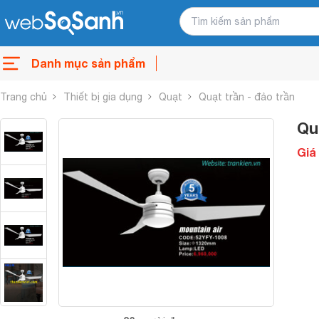
Danh mục sản phẩm
Trang chủ
Thiết bị gia dụng
Quạt
Quạt trần - đảo trần
Qu
Giá 