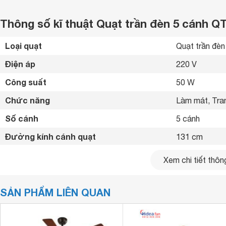
Thông số kĩ thuật Quạt trần đèn 5 cánh Q
Loại quạt
Quạt trần đèn
Điện áp
220 V
Công suất
50 W
Chức năng
Làm mát, Trang
Số cánh
5 cánh
Đường kính cánh quạt
131 cm
Tốc độ gió
3 mức gió 
Xem chi tiết thông
Bảng điểu khiển
Remote 
SẢN PHẨM LIÊN QUAN
Động cơ DC m
Tiện ích
Lõi motor làm