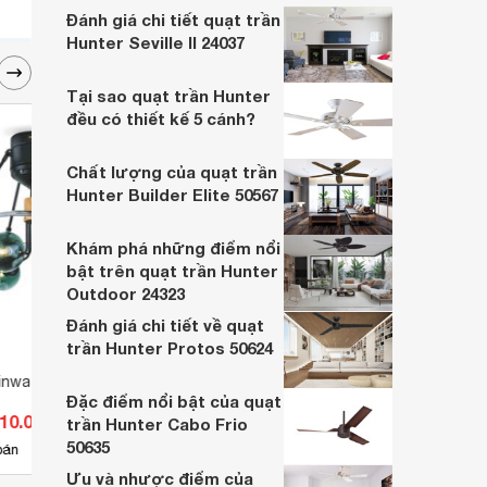
được trang bị đèn chiếu sáng vô cùng hiện
Đánh giá chi tiết quạt trần
đại.
Hunter Seville II 24037
Tại sao quạt trần Hunter
đều có thiết kế 5 cánh?
Chất lượng của quạt trần
Hunter Builder Elite 50567
Khám phá những điểm nổi
bật trên quạt trần Hunter
Outdoor 24323
Đánh giá chi tiết về quạt
trần Hunter Protos 50624
sinwa 4 cánh QY 006
Quạt trần đèn Sinwa 5 cánh
Quạt 
Đặc điểm nổi bật của quạt
TC29
510.000 đ
Giá từ 4.510.000 đ
Giá 
trần Hunter Cabo Frio
50635
6
bán
Có
nơi bán
Có
Ưu và nhược điểm của