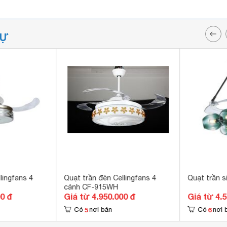
TỰ
lingfans 4
Quạt trần đèn Cellingfans 4
Quạt trần 
cánh CF-915WH
00 đ
Giá từ 4.950.000 đ
Giá từ 4.
5
6
Có
nơi bán
Có
nơi 