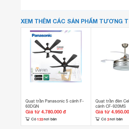
XEM THÊM CÁC SẢN PHẨM TƯƠNG 
 W56WV
Quạt trần Panasonic 5 cánh F-
Quạt trần đèn Cel
60DGN
cánh CF-920MS
Giá từ 4.780.000 đ
Giá từ 4.950.0
133
3
Có
nơi bán
Có
nơi bán