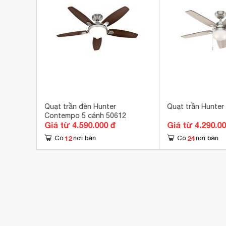
Vận
Trọng lượng
9 k
 cánh
Quạt trần đèn Hunter
Quạt trần Hunter
Contempo 5 cánh 50612
Giá từ 4.590.000 đ
Giá từ 4.290.0
12
24
Có
nơi bán
Có
nơi bán