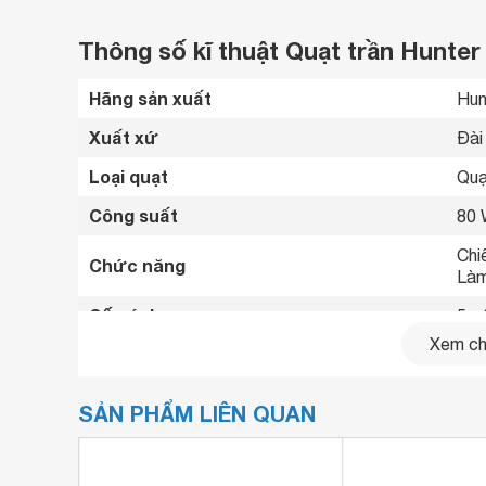
Thông số kĩ thuật Quạt trần Hunte
Hãng sản xuất
Hun
Xuất xứ
Đài
Loại quạt
Quạ
Công suất
80
Chiế
Chức năng
Làm
Số cánh
5 c
Xem chi
Đường kính cánh quạt
132
Tốc độ gió
3 m
SẢN PHẨM LIÊN QUAN
Bảng điểu khiển
Dây
Tiết
Tiện ích