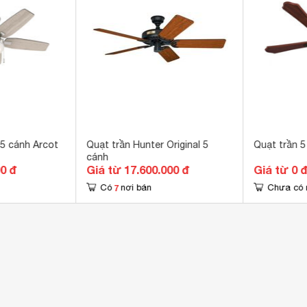
 hành cực êm, độ bền cao 
g
 5 cánh Arcot
Quạt trần Hunter Original 5
Quạt trần 5
cánh
00 đ
Giá từ 17.600.000 đ
Giá từ 0 
7
Có
nơi bán
Chưa có 