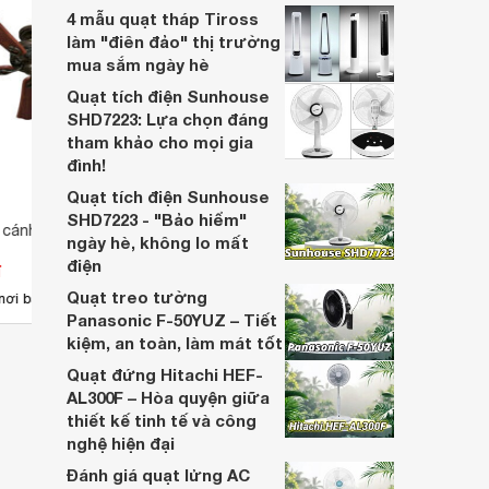
tên quen thuộc, được nhiều gia đình tin
4 mẫu quạt tháp Tiross
tưởng lựa chọn.
làm "điên đảo" thị trường
mua sắm ngày hè
Quạt tích điện Sunhouse
SHD7223: Lựa chọn đáng
tham khảo cho mọi gia
đình!
Quạt tích điện Sunhouse
SHD7223 - "Bảo hiểm"
 cánh Hunter 23957
Quạt trần Hunter 5 cánh 23980
Quạt 
ngày hè, không lo mất
Sator
điện
đ
Giá từ 0 đ
Giá 
Quạt treo tường
nơi bán
Chưa có nơi bán
Có
Panasonic F-50YUZ – Tiết
kiệm, an toàn, làm mát tốt
Quạt đứng Hitachi HEF-
AL300F – Hòa quyện giữa
thiết kế tinh tế và công
nghệ hiện đại
Đánh giá quạt lửng AC