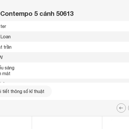
r Contempo 5 cánh 50613
ter 
 Loan 
t trần 
 W
u sáng

 mát 
ánh
 tiết thông số kĩ thuật
 cm
ức gió 
 giật + Remote 
 kiệm không gian
