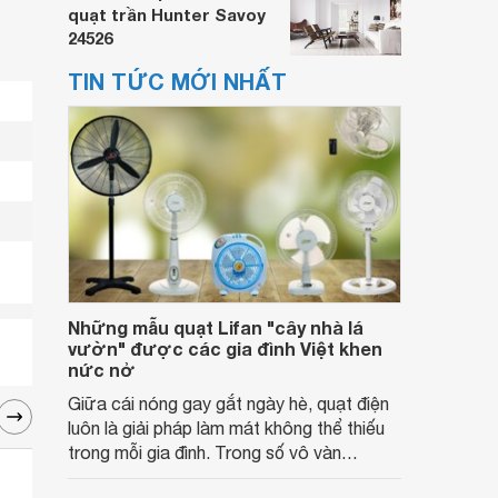
quạt trần Hunter Savoy
24526
TIN TỨC MỚI NHẤT
Những mẫu quạt Lifan "cây nhà lá
vườn" được các gia đình Việt khen
nức nở
Giữa cái nóng gay gắt ngày hè, quạt điện
luôn là giải pháp làm mát không thể thiếu
trong mỗi gia đình. Trong số vô vàn
thương hiệu trên thị trường, Lifan là cái