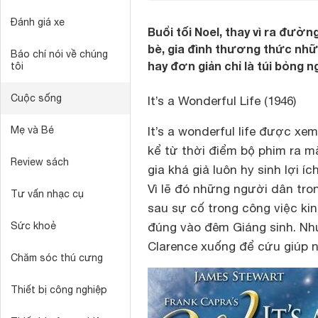
Đánh giá xe
Buổi tối Noel, thay vì ra đườ
bè, gia đình thương thức nhữ
Báo chí nói về chúng
hay đơn giản chỉ là túi bỏng 
tôi
Cuộc sống
It’s a Wonderful Life (1946)
Mẹ và Bé
It’s a wonderful life
được xem l
kể từ thời điểm bộ phim ra 
Review sách
gia khá giả luôn hy sinh lợi 
Vì lẽ đó những người dân tro
Tư vấn nhạc cụ
sau sự cố trong công việc ki
Sức khoẻ
đúng vào đêm Giáng sinh. Như
Clarence xuống để cứu giúp 
Chăm sóc thú cưng
Thiết bị công nghiệp