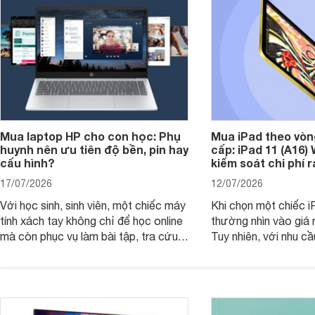
Mua laptop HP cho con học: Phụ
Mua iPad theo vòn
huynh nên ưu tiên độ bền, pin hay
cấp: iPad 11 (A16)
cấu hình?
kiểm soát chi phí 
17/07/2026
12/07/2026
Với học sinh, sinh viên, một chiếc máy
Khi chọn một chiếc i
tính xách tay không chỉ để học online
thường nhìn vào giá 
mà còn phục vụ làm bài tập, tra cứu,
Tuy nhiên, với nhu cầ
thuyết trình và giải trí nhẹ. Khi chọn
việc nhẹ và giải trí t
laptop HP cho con, phụ huynh nên
quan trọng hơn là tổn
nhìn theo nhu cầu sử dụng nhiều năm
mua bản nào, có cần
thay vì chỉ so sánh cấu hình trên giấy.
không, dùng được ba
nên nâng cấp.