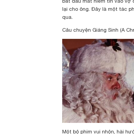
bắt đầu mất niềm tin vào vợ
lại cho ông. Đây là một tác 
qua.
Câu chuyện Giáng Sinh (A Chr
Một bộ phim vui nhộn, hài hướ