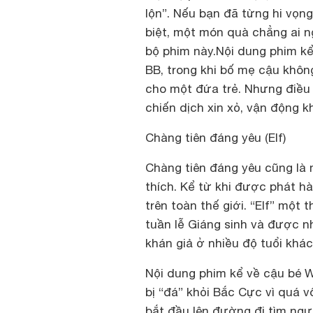
lộn”. Nếu bạn đã từng hi vọ
biệt, một món quà chẳng ai n
bộ phim này.Nội dung phim k
BB, trong khi bố mẹ cậu khôn
cho một đứa trẻ. Nhưng điều
chiến dịch xin xỏ, vận động kh
Chàng tiên đáng yêu (Elf)
Chàng tiên đáng yêu cũng là 
thích. Kể từ khi được phát hà
trên toàn thế giới. “Elf” mộ
tuần lễ Giáng sinh và được n
khán giả ở nhiều độ tuổi khác
Nội dung phim kể về cậu bé Wi
bị “đá” khỏi Bắc Cực vì quá v
bắt đầu lên đường đi tìm ngư