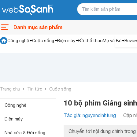
Danh mục sản phẩm
Công nghệ
Cuộc sống
Điện máy
Đồ thể thao
Mẹ và Bé
Revie
Trang chủ
Tin tức
Cuộc sống
10 bộ phim Giáng sinh
Công nghệ
Tác giả: nguyendinhtung
Cập nh
Điện máy
Chuyển tới nội dung chính trong 
Nhà cửa & Đời sống