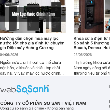
Hướng dẫn chọn mua máy lọc
Khóa cửa điện tử 
nước tốt cho gia đình từ chuyên
So sánh 5 thương 
gia Điện máy Hoàng Cương
Bosch, Demax, Hub
04/06/2026
03/06/2026
Nguồn nước sinh hoạt có thể chứa
Thị trường khóa cửa 
cặn bẩn, vi khuẩn và nhiều tạp chất
Nam ngày càng sôi đ
gây hại. Vì vậy, máy lọc nước chính
thương hiệu từ phổ 
hãng là giải pháp hiệu quả giúp bảo vệ
cấp. Nếu bạn đang b
sức khỏe và đảm bảo nguồn nước
cửa điện tử hãng nào 
sạch cho cả gia đình.
sẽ so sánh 5 thương
tâm nhiều hiện nay: 
Demax, Hubert và Gi
CÔNG TY CỔ PHẦN SO SÁNH VIỆT NAM
Công cụ so sánh giá online - Không bán hàng