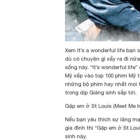
Xem
It’s a wonderful life
bạn s
dù có chuyện gì xẩy ra đi nữ
sống này.
“It’s wonderful life”
Mỹ xếp vào top 100 phim Mỹ tr
những bộ phim hay nhất mọi t
trong dịp Giáng sinh sắp tới.
Gặp em ở St Louis (Meet Me In
Nếu bạn yêu thích sự lãng m
gia đình thì “Gặp em ở St Lo
sinh này.