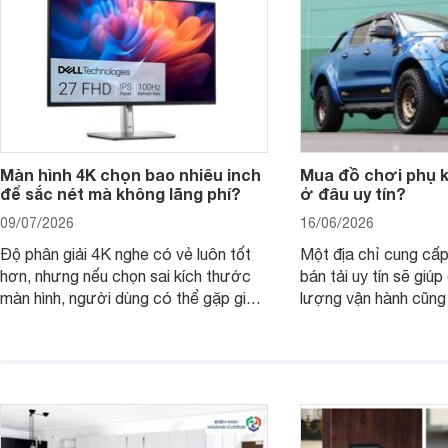
Màn hình 4K chọn bao nhiêu inch
Mua đồ chơi phụ ki
để sắc nét mà không lãng phí?
ở đâu uy tín?
09/07/2026
16/06/2026
Độ phân giải 4K nghe có vẻ luôn tốt
Một địa chỉ cung cấp
hơn, nhưng nếu chọn sai kích thước
bán tải uy tín sẽ giú
màn hình, người dùng có thể gặp giao
lượng vận hành cũng
diện quá nhỏ, phải phóng to nhiều
của chủ xe khi lên đ
hoặc không tận dụng hết không gian
hai" của mình.
hiển thị. Vậy màn hình 4K nên chọn
bao nhiêu inch là hợp lý?