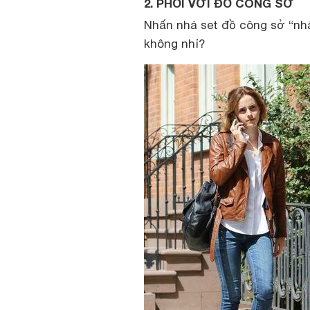
2. PHỐI VỚI ĐỒ CÔNG SỞ
Nhấn nhá set đồ công sở “nh
không nhỉ?