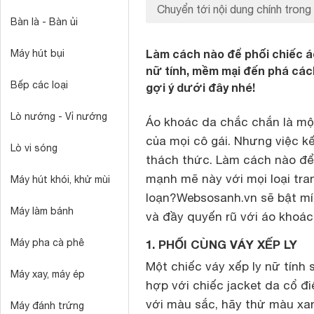
Chuyển tới nội dung chính trong 
Bàn là - Bàn ủi
Làm cách nào để phối chiếc á
Máy hút bụi
nữ tính, mềm mại đến phá các
Bếp các loại
gợi ý dưới đây nhé!
Lò nướng - Vỉ nướng
Áo khoác da chắc chắn là mộ
của mọi cô gái. Nhưng việc k
Lò vi sóng
thách thức. Làm cách nào để
mạnh mẽ này với mọi loại tra
Máy hút khói, khử mùi
loạn?Websosanh.vn sẽ bật mí
Máy làm bánh
và đầy quyến rũ với áo khoác
Máy pha cà phê
1. PHỐI CÙNG VÁY XẾP LY
Một chiếc váy xếp ly nữ tính 
Máy xay, máy ép
hợp với chiếc jacket da cổ đi
với màu sắc, hãy thử màu xa
Máy đánh trứng