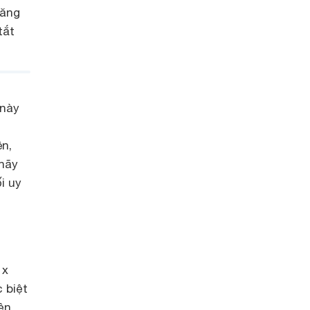
năng
tắt
này
ên,
 hãy
i uy
 x
 biệt
ện