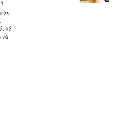
o?
hước
t
ết kế
n và