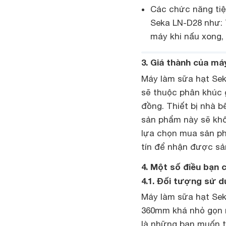
Các chức năng tiệ
Seka LN-D28 như: 
máy khi nấu xong,
3. Giá thành của má
Máy làm sữa hạt Se
sẽ thuộc phân khúc g
đồng. Thiết bị nhà b
sản phẩm này sẽ khôn
lựa chọn mua sản ph
tín để nhận được sả
4. Một số điều bạn 
4.1. Đối tượng sử 
Máy làm sữa hạt Sek
360mm khá nhỏ gọn n
là những bạn muốn t