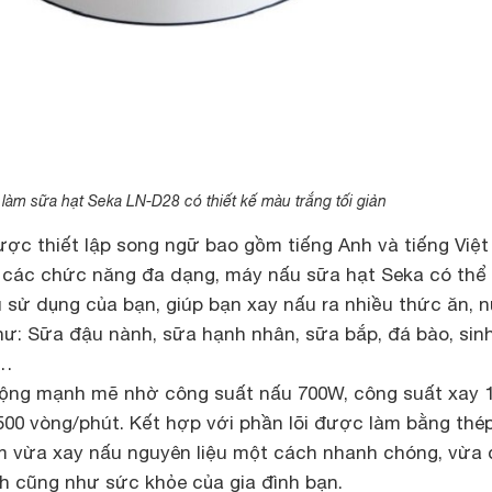
làm sữa hạt Seka LN-D28 có thiết kế màu trắng tối giản
ược thiết lập song ngữ bao gồm tiếng Anh và tiếng Việt
 các chức năng đa dạng, máy nấu sữa hạt Seka có thể
sử dụng của bạn, giúp bạn xay nấu ra nhiều thức ăn, 
ư: Sữa đậu nành, sữa hạnh nhân, sữa bắp, đá bào, sinh
,…
động mạnh mẽ nhờ công suất nấu 700W, công suất xay
500 vòng/phút. Kết hợp với phần lõi được làm bằng thé
m vừa xay nấu nguyên liệu một cách nhanh chóng, vừa
nh cũng như sức khỏe của gia đình bạn.