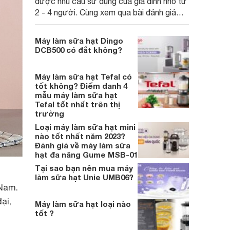
được nhu cầu sử dụng của gia đình nhỏ từ
2 - 4 người. Cùng xem qua bài đánh giá
dưới đây để hiểu rõ hơn về dòng máy này
nhé!
Máy làm sữa hạt Dingo
DCB500 có đắt không?
Máy làm sữa hạt Tefal có
tốt không? Điểm danh 4
mẫu máy làm sữa hạt
Tefal tốt nhất trên thị
trường
Loại máy làm sữa hạt mini
nào tốt nhất năm 2023?
Đánh giá về máy làm sữa
hạt đa năng Gume MSB-01
Tại sao bạn nên mua máy
làm sữa hạt Unie UMB06?
 Nam.
ại,
Máy làm sữa hạt loại nào
tốt ?