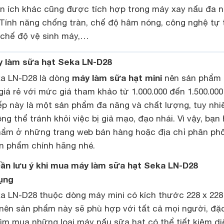
n ích khác cũng được tích hợp trong máy xay nấu đa 
Tính năng chống tràn, chế độ hâm nóng, công nghệ tự 
 chế độ vệ sinh máy,…
y
làm sữa hạt
Seka LN-D28
máy làm sữa hạt mini
ka LN-D28 là dòng
nên sản phẩm 
iá rẻ với mức giá tham khảo từ 1.000.000 đến 1.500.000
ếp này là một sản phẩm đa năng và chất lượng, tuy nhi
g thể tránh khỏi việc bị giả mạo, đạo nhái. Vì vậy, bạn
ẩm ở những trang web bán hàng hoặc địa chỉ phân phố
n phẩm chính hãng nhé.
cần lưu ý khi mua máy
làm sữa hạt
Seka LN-D28
dụng
a LN-D28 thuộc dòng máy mini có kích thước 228 x 228
ên sản phẩm này sẽ phù hợp với tất cả mọi người, đặc
ìm mua những loại máy nấu sữa hạt có thể tiết kiệm di