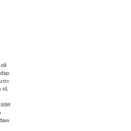
 dễ
 đáp
nước
 tố,
 150W
p
 đảm