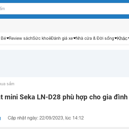
Khác
 Bé
Review sách
Sức khoẻ
Đánh giá xe
Nhà cửa & Đời sống
mua sắm
t mini Seka LN-D28 phù hợp cho gia đình 
g
Cập nhật ngày: 22/09/2023, lúc 14:12