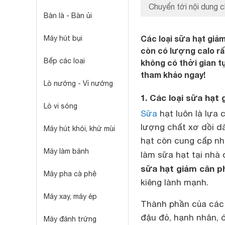
Chuyển tới nội dung c
Bàn là - Bàn ủi
Các loại sữa hạt gi
Máy hút bụi
còn có lượng calo rấ
Bếp các loại
không có thời gian tự
tham khảo ngay!
Lò nướng - Vỉ nướng
1. Các loại sữa hạt
Lò vi sóng
Sữa
hạt luôn là lựa
lượng chất xơ dồi d
Máy hút khói, khử mùi
hạt còn cung cấp nh
Máy làm bánh
làm sữa hạt tại nhà 
sữa hạt giảm cân p
Máy pha cà phê
kiêng lành mạnh.
Máy xay, máy ép
Thành phần của các
đậu đỏ, hạnh nhân, ó
Máy đánh trứng