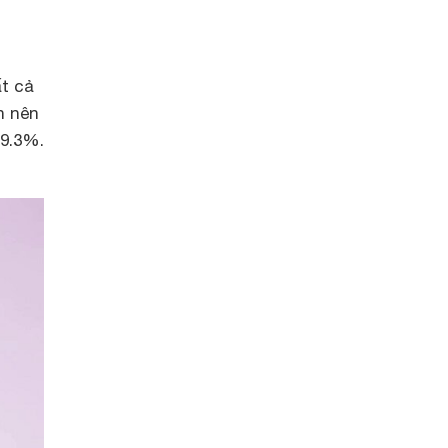
t cả
n nên
99.3%.