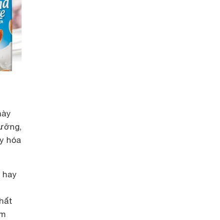
này
dưỡng,
xy hóa
 hay
chất
àm