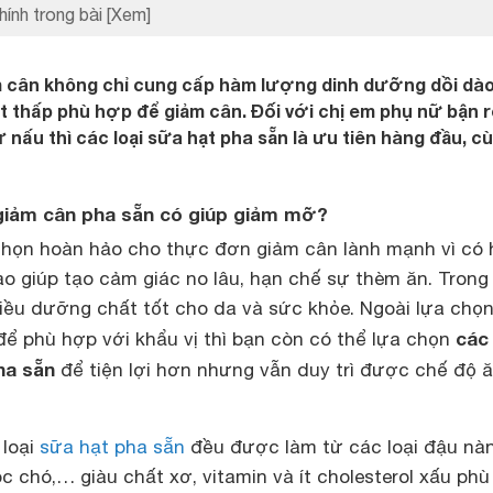
hính trong bài
[Xem]
ảm cân không chỉ cung cấp hàm lượng dinh dưỡng dồi dà
t thấp phù hợp để giảm cân. Đối với chị em phụ nữ bận r
 nấu thì các loại sữa hạt pha sẵn là ưu tiên hàng đầu, c
 giảm cân pha sẵn có giúp giảm mỡ?
 chọn hoàn hảo cho thực đơn giảm cân lành mạnh vì có
ào giúp tạo cảm giác no lâu, hạn chế sự thèm ăn. Trong
iều dưỡng chất tốt cho da và sức khỏe. Ngoài lựa chọn
các 
để phù hợp với khẩu vị thì bạn còn có thể lựa chọn
ha sẵn
để tiện lợi hơn nhưng vẫn duy trì được chế độ 
 loại
sữa hạt pha sẵn
đều được làm từ các loại đậu nàn
c chó,… giàu chất xơ, vitamin và ít cholesterol xấu ph