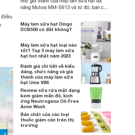
như giá thành của máy làm sữa hạt đa
năng Mutosi MM-S613 và từ đó, bạn có
thể đưa ra sự lựa chọn đúng đắn đấy!
 Điều
Máy làm sữa hạt Dingo
p
DCB500 có đắt không?
Máy làm sữa hạt loại nào
tốt? Top 5 máy làm sữa
hạt hot nhất năm 2023
Đánh giá chi tiết về kiểu
dáng, chức năng và giá
thành của máy làm sữa
hạt Unie V8S
Review sữa rửa mặt dạng
kem giảm mẩn đỏ, kích
ứng Neutrogena Oil-Free
Acne Wash
Bản chất của các loại
thuốc giảm cân trên thị
trường