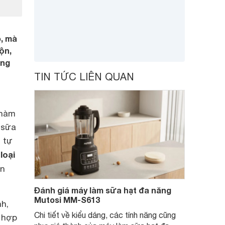
o, mà
ộn,
ùng
TIN TỨC LIÊN QUAN
 hàm
 sữa
 tự
loại
ăn
Đánh giá máy làm sữa hạt đa năng
Mutosi MM-S613
h,
Chi tiết về kiểu dáng, các tính năng cũng
ù hợp