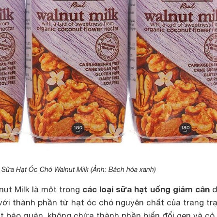
Sữa Hạt Óc Chó Walnut Milk (Ảnh: Bách hóa xanh)
các loại sữa hạt uống giảm cân
ut Milk là một trong
d
 với thành phần từ hạt óc chó nguyên chất của trang trạ
 bảo quản, không chứa thành phần biến đổi gen và có 