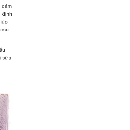
n cám
 định
giúp
tose
cấu
i sữa