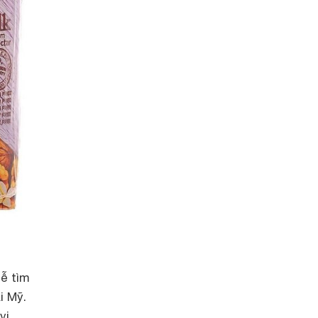
ễ tìm
i Mỹ.
vị