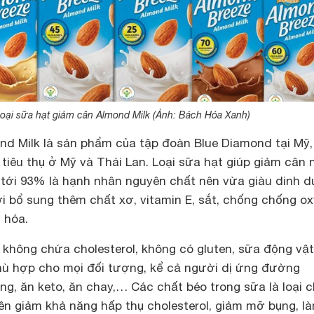
loại sữa hạt giảm cân Almond Milk (Ảnh: Bách Hóa Xanh)
d Milk là sản phẩm của tập đoàn Blue Diamond tại Mỹ,
iêu thụ ở Mỹ và Thái Lan. Loại sữa hạt giúp giảm cân 
tới 93% là hạnh nhân nguyên chất nên vừa giàu dinh 
ời bổ sung thêm chất xơ, vitamin E, sắt, chống chống o
 hóa.
không chứa cholesterol, không có gluten, sữa động vật
ù hợp cho mọi đối tượng, kể cả người dị ứng đường
êng, ăn keto, ăn chay,… Các chất béo trong sữa là loại 
ên giảm khả năng hấp thụ cholesterol, giảm mỡ bụng, l