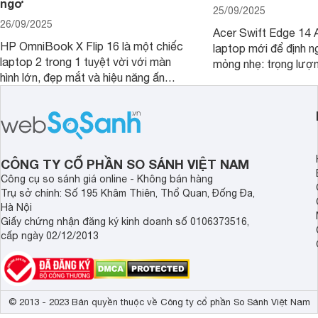
ngờ
25/09/2025
26/09/2025
Acer Swift Edge 14 A
HP OmniBook X Flip 16 là một chiếc
laptop mới để định ng
laptop 2 trong 1 tuyệt vời với màn
mỏng nhẹ: trọng lượ
hình lớn, đẹp mắt và hiệu năng ấn
nhưng có màn hình O
tượng, nhưng điểm đặc biệt nhất là
cao tuyệt đẹp cùng h
mức giá vô cùng hấp dẫn, biến nó trở
năng AI hàng đầu, đ
thành một lựa chọn “đáng đồng tiền
của một thiết bị doa
bát gạo” trên thị trường.
CÔNG TY CỔ PHẦN SO SÁNH VIỆT NAM
Công cụ so sánh giá online - Không bán hàng
Trụ sở chính: Số 195 Khâm Thiên, Thổ Quan, Đống Đa,
Hà Nội
Giấy chứng nhận đăng ký kinh doanh số 0106373516,
cấp ngày 02/12/2013
© 2013 - 2023 Bản quyền thuộc về Công ty cổ phần So Sánh Việt Nam