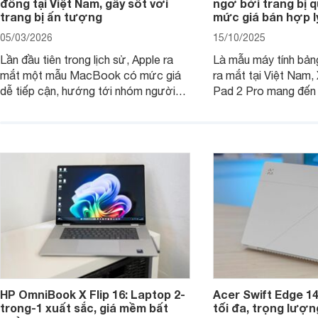
đồng tại Việt Nam, gây sốt với
ngờ bởi trang bị 
trang bị ấn tượng
mức giá bán hợp l
05/03/2026
15/10/2025
Lần đầu tiên trong lịch sử, Apple ra
Là mẫu máy tính bản
mắt một mẫu MacBook có mức giá
ra mắt tại Việt Nam,
dễ tiếp cận, hướng tới nhóm người
Pad 2 Pro mang đến 
dùng học sinh, sinh viên nhưng vẫn
lượng với mức giá ph
được trang bị nhiều tính năng đáng
đông người dùng.
chú ý. MacBook Neo vì thế đang thu
hút sự quan tâm lớn từ thị trường.
HP OmniBook X Flip 16: Laptop 2-
Acer Swift Edge 1
trong-1 xuất sắc, giá mềm bất
tối đa, trọng lượn