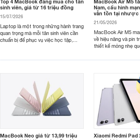
Top 4 MacBook đáng mua cho tân
MacBook Air M5 tăn
sinh viên, giá từ 16 triệu đồng
Nam, cấu hình mạ
vẫn tồn tại nhược
15/07/2026
21/05/2026
Laptop là một trong những hành trang
MacBook Air M5 man
quan trọng mà mỗi tân sinh viên cần
về hiệu năng và pin t
chuẩn bị để phục vụ việc học tập,
thiết kế mỏng nhẹ qu
nghiên cứu và cả nhu cầu làm thêm.
tiếp tục là lựa chọn 
Nếu ưu tiên một thiết bị gọn nhẹ, hiệu
việc và học tập hàng
năng ổn định, bền bỉ cùng mức giá dễ
tiếp cận, dưới đây là những mẫu
MacBook đáng cân nhắc dành cho
tân sinh viên.
MacBook Neo giá từ 13,99 triệu
Xiaomi Redmi Pad 