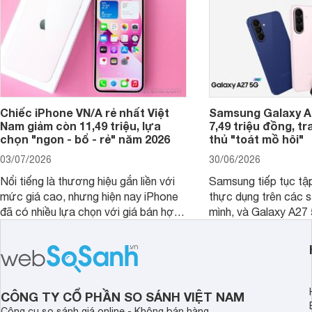
Chiếc iPhone VN/A rẻ nhất Việt
Samsung Galaxy A2
Nam giảm còn 11,49 triệu, lựa
7,49 triệu đồng, tr
chọn "ngon - bổ - rẻ" năm 2026
thủ "toát mồ hôi"
03/07/2026
30/06/2026
Nổi tiếng là thương hiệu gắn liền với
Samsung tiếp tục tập
mức giá cao, nhưng hiện nay iPhone
thực dụng trên các 
đã có nhiều lựa chọn với giá bán hợp
mình, và Galaxy A27
lý hơn, giúp người dùng dễ dàng tiếp
thể hiện rõ định hướ
cận sản phẩm chính hãng.
tới cho người dùng m
lượng với nhiều tran
độ bền bỉ cho nhu cầ
dài.
CÔNG TY CỔ PHẦN SO SÁNH VIỆT NAM
Công cụ so sánh giá online - Không bán hàng