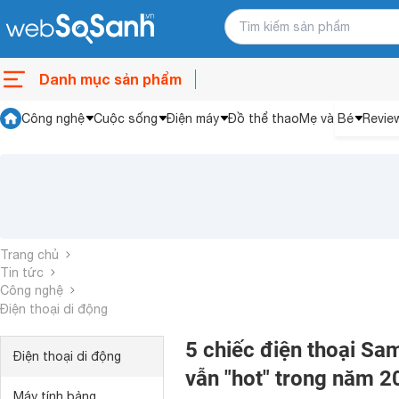
Danh mục sản phẩm
Công nghệ
Cuộc sống
Điện máy
Đồ thể thao
Mẹ và Bé
Revie
Trang chủ
Tin tức
Công nghệ
Điện thoại di động
5 chiếc điện thoại S
Điện thoại di động
vẫn "hot" trong năm 2
Máy tính bảng