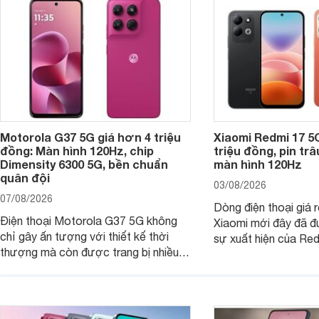
Motorola G37 5G giá hơn 4 triệu
Xiaomi Redmi 17 5
đồng: Màn hình 120Hz, chip
triệu đồng, pin tr
Dimensity 6300 5G, bền chuẩn
màn hình 120Hz
quân đội
03/08/2026
07/08/2026
Dòng điện thoại giá 
Điện thoại Motorola G37 5G không
Xiaomi mới đây đã đ
chỉ gây ấn tượng với thiết kế thời
sự xuất hiện của Re
thượng mà còn được trang bị nhiều
máy đang nhận được
tính năng và công nghệ hiện đại, đáp
của nhiều khách hàng
ứng tốt nhu cầu sử dụng hằng ngày
của người dùng phổ thông.