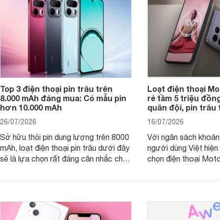
Top 3 điện thoại pin trâu trên
Loạt điện thoại Mo
8.000 mAh đáng mua: Có mẫu pin
rẻ tầm 5 triệu đồn
hơn 10.000 mAh
quân đội, pin trâu
26/07/2026
16/07/2026
Sở hữu thỏi pin dung lượng trên 8000
Với ngân sách khoảng
mAh, loạt điện thoại pin trâu dưới đây
người dùng Việt hiện
sẽ là lựa chọn rất đáng cân nhắc cho
chọn điện thoại Mot
người dùng Việt.
với các nhu cầu sử d
giải trí, chụp ảnh đế
ngày.