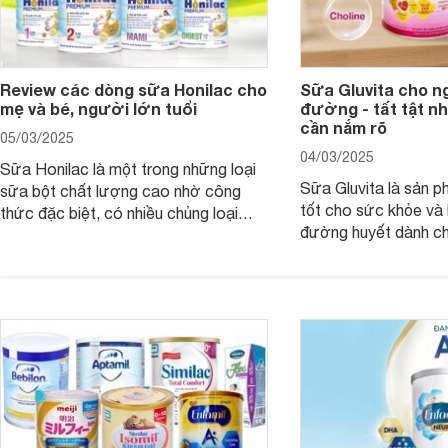
Review các dòng sữa Honilac cho
Sữa Gluvita cho n
mẹ và bé, người lớn tuổi
đường - tất tật n
cần nắm rõ
05/03/2025
04/03/2025
Sữa Honilac là một trong những loại
Sữa Gluvita là sản 
sữa bột chất lượng cao nhờ công
tốt cho sức khỏe và 
thức đặc biệt, có nhiều chủng loại
đường huyết dành ch
dùng được cho cả trẻ em, mẹ bầu và
đường với công thứ
người lớn tuổi. Vậy sản phẩm này có
nguyên liệu sạch. Vậ
công dụng như thế nào, cùng tìm hiểu
có tốt không, có nh
ngay trong bài viết sau.
thể gì, hãy cùng Web
hiểu ngay trong bài v