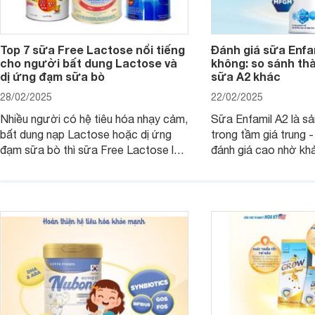
Top 7 sữa Free Lactose nổi tiếng
Đánh giá sữa Enfam
cho người bất dung Lactose và
không: so sánh th
dị ứng đạm sữa bò
sữa A2 khác
28/02/2025
22/02/2025
Nhiều người có hệ tiêu hóa nhạy cảm,
Sữa Enfamil A2 là s
bất dung nạp Lactose hoặc dị ứng
trong tầm giá trung 
đạm sữa bò thì sữa Free Lactose là
đánh giá cao nhờ khả
sản phẩm dinh dưỡng đáng để sử
hóa, phát triển trí n
dụng. Dưới đây là danh sách các loại
miễn dịch. Đây là lựa
sữa Free Lactose cho trẻ sơ sinh và
cho cha mẹ muốn đầu
người lớn, giúp giải quyết tình trạng rối
dưỡng toàn diện cho
loạn tiêu hóa, hấp thu dễ dàng hơn.