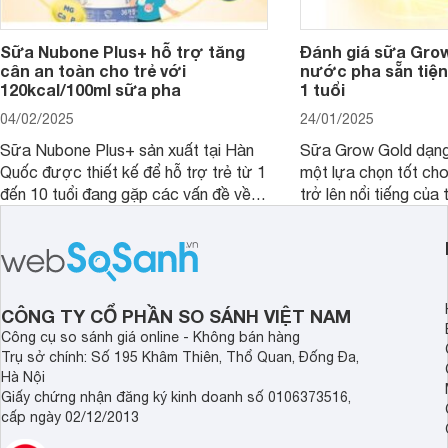
Sữa Nubone Plus+ hỗ trợ tăng
Đánh giá sữa Gro
cân an toàn cho trẻ với
nước pha sẵn tiện
120kcal/100ml sữa pha
1 tuổi
04/02/2025
24/01/2025
Sữa Nubone Plus+ sản xuất tại Hàn
Sữa Grow Gold dạng
Quốc được thiết kế để hỗ trợ trẻ từ 1
một lựa chọn tốt cho
đến 10 tuổi đang gặp các vấn đề về
trở lên nổi tiếng của
biếng ăn, chậm tăng cân hoặc suy
Abbott Hoa Kì được 
dinh dưỡng. Sản phẩm đến từ thương
Malaysia. Với thành
hiệu Lotte đứng số 1 Hàn Quốc, với
đầy đủ và hương vị d
mức giá thành ổn phù hợp với người
phẩm này không chỉ g
dùng Việt.
thể chất mà còn hỗ tr
CÔNG TY CỔ PHẦN SO SÁNH VIỆT NAM
giác.
Công cụ so sánh giá online - Không bán hàng
Trụ sở chính: Số 195 Khâm Thiên, Thổ Quan, Đống Đa,
Hà Nội
Giấy chứng nhận đăng ký kinh doanh số 0106373516,
cấp ngày 02/12/2013