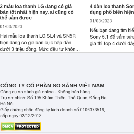
2 mẫu loa thanh LG đang có giá
4 dàn loa thanh So
bán tốt nhất hiện nay, ai cũng có
dụng phổ biến hiện
thể sắm được
01/03/2023
01/03/2023
Nếu bạn đang tìm hiể
Hai mẫu loa thanh LG SL4 và SN5R
Sony 5.1 để sắm sửa
hiện đang có giá bán cực hấp dẫn
gia thì top 4 dưới đâ
dưới 3 triệu đồng. Mức đầu tư không
ngắn thời gian tham 
lớn nhưng giá trị mà người dùng nhận
được lại vô cùng lớn, bởi đây từng là
2 mẫu rất hot tại thời điểm mới ra
mắt.
CÔNG TY CỔ PHẦN SO SÁNH VIỆT NAM
Công cụ so sánh giá online - Không bán hàng
Trụ sở chính: Số 195 Khâm Thiên, Thổ Quan, Đống Đa,
Hà Nội
Giấy chứng nhận đăng ký kinh doanh số 0106373516,
cấp ngày 02/12/2013