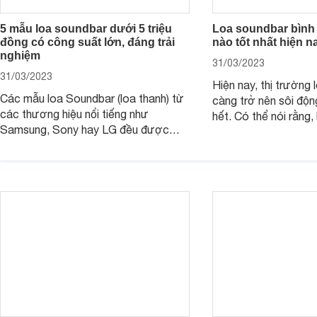
5 mẫu loa soundbar dưới 5 triệu
Loa soundbar bình
đồng có công suất lớn, đáng trải
nào tốt nhất hiện n
nghiệm
31/03/2023
31/03/2023
Hiện nay, thị trường 
Các mẫu loa Soundbar (loa thanh) từ
càng trở nên sôi độn
các thương hiệu nổi tiếng như
hết. Có thể nói rằng,
Samsung, Sony hay LG đều được
trong những mẫu lo
trang bị thêm các tính năng mới hiện
người sử dụng những
đại để tối ưu âm thanh. Các mẫu loa
thanh vô cùng tuyệt 
thanh này thường có công suất khá
nghe nhạc, xem bón
lớn từ 300W và tầm giá khoảng 5
loa soundbar bình d
triệu đồng trở xuống, không khó để sở
tốt nhất hiện nay?
hữu và trải nghiệm.