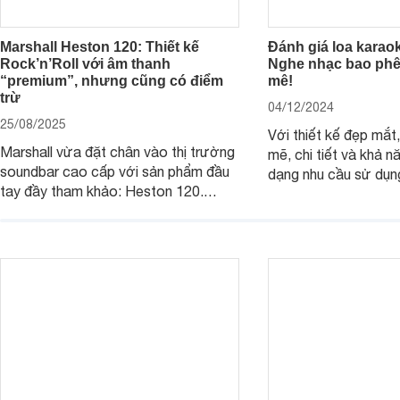
Marshall Heston 120: Thiết kế
Đánh giá loa karao
Rock’n’Roll với âm thanh
Nghe nhạc bao phê,
“premium”, nhưng cũng có điểm
mê!
trừ
04/12/2024
25/08/2025
Với thiết kế đẹp mắ
Marshall vừa đặt chân vào thị trường
mẽ, chi tiết và khả 
soundbar cao cấp với sản phẩm đầu
dạng nhu cầu sử dụn
tay đầy tham khảo: Heston 120.
JBL Ki512 thực sự l
Chiếc soundbar này không chỉ có kích
tuyệt vời cho những 
thước lớn, kết nối đa dạng, mà còn
một hệ thống âm tha
ghi điểm nhờ “chất Marshall” cùng cấu
cao cho gia đình, ph
trúc âm thanh 5.1.2 đầy hứa hẹn.
những sự kiện giải trí