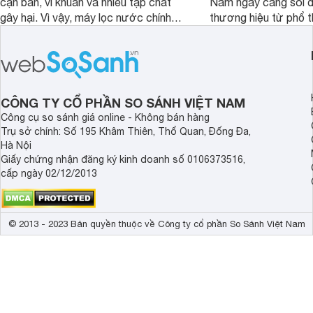
cặn bẩn, vi khuẩn và nhiều tạp chất
Nam ngày càng sôi đ
gây hại. Vì vậy, máy lọc nước chính
thương hiệu từ phổ 
hãng là giải pháp hiệu quả giúp bảo vệ
cấp. Nếu bạn đang b
sức khỏe và đảm bảo nguồn nước
cửa điện tử hãng nào 
sạch cho cả gia đình.
sẽ so sánh 5 thương
tâm nhiều hiện nay: 
Demax, Hubert và Gi
CÔNG TY CỔ PHẦN SO SÁNH VIỆT NAM
Công cụ so sánh giá online - Không bán hàng
Trụ sở chính: Số 195 Khâm Thiên, Thổ Quan, Đống Đa,
Hà Nội
Giấy chứng nhận đăng ký kinh doanh số 0106373516,
cấp ngày 02/12/2013
© 2013 - 2023 Bản quyền thuộc về Công ty cổ phần So Sánh Việt Nam