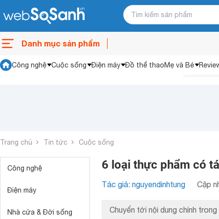
Danh mục sản phẩm
Công nghệ
Cuộc sống
Điện máy
Đồ thể thao
Mẹ và Bé
Revie
Trang chủ
Tin tức
Cuộc sống
6 loại thực phẩm có t
Công nghệ
Tác giả: nguyendinhtung
Cập nh
Điện máy
Chuyển tới nội dung chính trong 
Nhà cửa & Đời sống