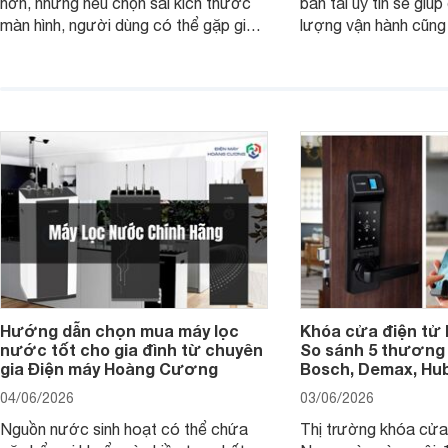
hơn, nhưng nếu chọn sai kích thước
bán tải uy tín sẽ giú
màn hình, người dùng có thể gặp giao
lượng vận hành cũng
diện quá nhỏ, phải phóng to nhiều
của chủ xe khi lên đ
hoặc không tận dụng hết không gian
hai" của mình.
hiển thị. Vậy màn hình 4K nên chọn
bao nhiêu inch là hợp lý?
Hướng dẫn chọn mua máy lọc
Khóa cửa điện tử 
nước tốt cho gia đình từ chuyên
So sánh 5 thương 
gia Điện máy Hoàng Cương
Bosch, Demax, Hub
04/06/2026
03/06/2026
Nguồn nước sinh hoạt có thể chứa
Thị trường khóa cửa 