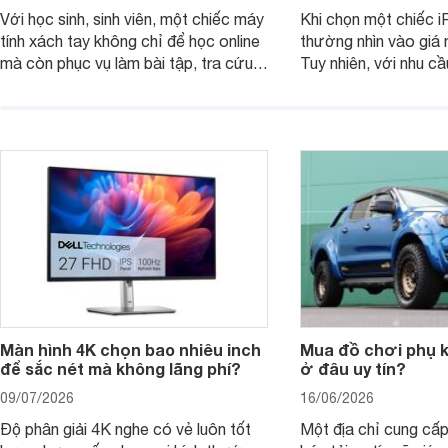
Với học sinh, sinh viên, một chiếc máy
Khi chọn một chiếc i
tính xách tay không chỉ để học online
thường nhìn vào giá 
mà còn phục vụ làm bài tập, tra cứu,
Tuy nhiên, với nhu cầ
thuyết trình và giải trí nhẹ. Khi chọn
việc nhẹ và giải trí t
laptop HP cho con, phụ huynh nên
quan trọng hơn là tổn
nhìn theo nhu cầu sử dụng nhiều năm
mua bản nào, có cần
thay vì chỉ so sánh cấu hình trên giấy.
không, dùng được ba
nên nâng cấp.
Màn hình 4K chọn bao nhiêu inch
Mua đồ chơi phụ ki
để sắc nét mà không lãng phí?
ở đâu uy tín?
09/07/2026
16/06/2026
Độ phân giải 4K nghe có vẻ luôn tốt
Một địa chỉ cung cấp