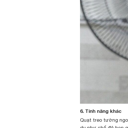
6. Tính năng khác
Quạt treo tường ngo
dụ như chế độ hẹn g