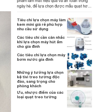
phẩm làm mát hiệu quả và an toàn trong
ngày hè, để lựa chọn được mẫu quạt hơi
nước phù hợp thì người dùng cần lưu tâm
tới những yếu tố nào.
Tiêu chí lựa chọn máy làm
kem mini giá rẻ phù hợp
nhu cầu sử dụng
Các tiêu chí cần cân nhắc
khi lựa chọn máy hút ẩm
cho gia đình
Các tiêu chí lựa chọn máy
bơm nước gia đình
Những ý tưởng lựa chọn
kệ tivi treo tường độc
đáo, sang trọng cho
phòng khách
Ưu, nhược điểm của các
loại quạt treo tường