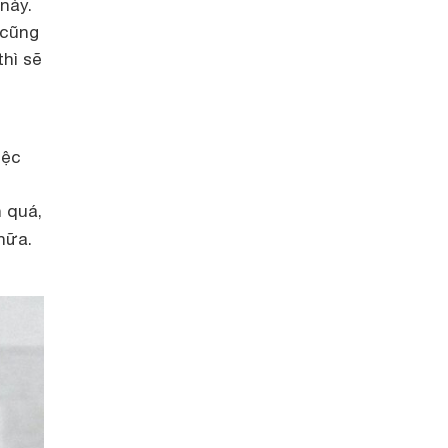
này.
 cũng
thì sẽ
iệc
 quá,
nữa.