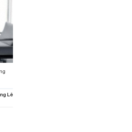
ững
ng Lê