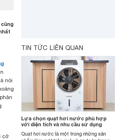
 cũng
nhất
TIN TỨC LIÊN QUAN
ng
ến
à nói
khoảng
 phân
g
Lựa chọn quạt hơi nước phù hợp
với diện tích và nhu cầu sử dụng
Quạt hơi nước là một trong những sản
i cỡ