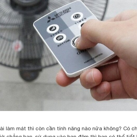
ài làm mát thì còn cần tính năng nào nữa không? Có ch
iờ chẳng hạn, sử dụng vào ban đêm thì bạn có thể tiết