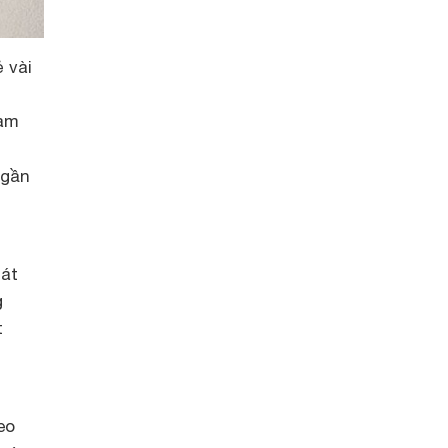
 vài
làm
 gần
mát
g
t
eo