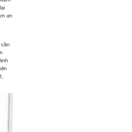
đại
ảm an
 cần
ín
hành
nên
1,