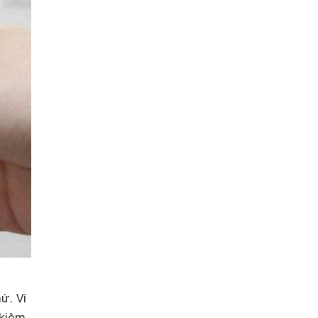
ứ. Ví
 kiệm