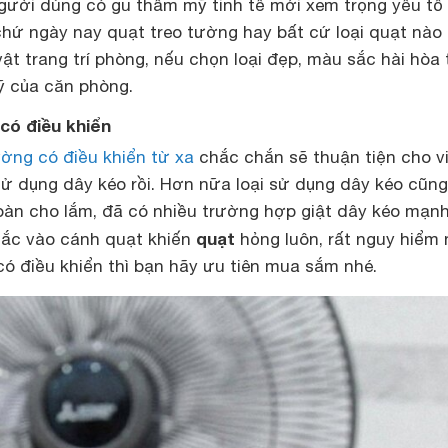
người dùng có gu thẩm mỹ tinh tế mới xem trọng yếu tố 
chứ ngày nay quạt treo tường hay bất cứ loại quạt nào
 trang trí phòng, nếu chọn loại đẹp, màu sắc hài hòa 
ỹ của căn phòng.
có điều khiển
ường có điều khiển từ xa
chắc chắn sẽ thuận tiện cho v
sử dụng dây kéo rồi. Hơn nữa loại sử dụng dây kéo cũng
àn cho lắm, đã có nhiều trường hợp giật dây kéo mạnh
quạt
mắc vào cánh quạt khiến
hỏng luôn, rất nguy hiểm 
có điều khiển thì bạn hãy ưu tiên mua sắm nhé.