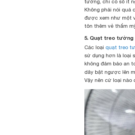
tường, chỉ có số ít 
Không phải nói quá 
được xem như một vật
tôn thêm vẻ thẩm m
5. Quạt treo tường 
Các loại
quạt treo t
sử dụng hơn là loại 
không đảm bảo an to
dây bật ngược lên 
Vậy nên cứ loại nào 