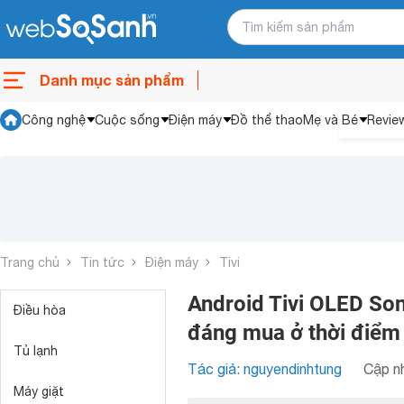
Danh mục sản phẩm
Công nghệ
Cuộc sống
Điện máy
Đồ thể thao
Mẹ và Bé
Revie
Trang chủ
Tin tức
Điện máy
Tivi
Android Tivi OLED So
Điều hòa
đáng mua ở thời điểm 
Tủ lạnh
Tác giả: nguyendinhtung
Cập nh
Máy giặt