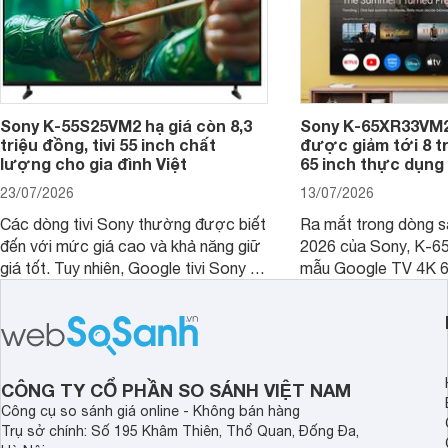
Sony K-55S25VM2 hạ giá còn 8,3
Sony K-65XR33VM2
triệu đồng, tivi 55 inch chất
được giảm tới 8 tr
lượng cho gia đình Việt
65 inch thực dụng
23/07/2026
13/07/2026
Các dòng tivi Sony thường được biết
Ra mắt trong dòng 
đến với mức giá cao và khả năng giữ
2026 của Sony, K-6
giá tốt. Tuy nhiên, Google tivi Sony 55
mẫu Google TV 4K 6
inch K-55S25VM2 lại là một trường
trang bị bộ xử lý XR
hợp đáng chú ý khi có mức giá dễ
tảng Google TV cùng
tiếp cận hơn dù mới ra mắt trong năm
nghệ hỗ trợ nâng cao
2025.
ảnh và âm thanh.
CÔNG TY CỔ PHẦN SO SÁNH VIỆT NAM
Công cụ so sánh giá online - Không bán hàng
Trụ sở chính: Số 195 Khâm Thiên, Thổ Quan, Đống Đa,