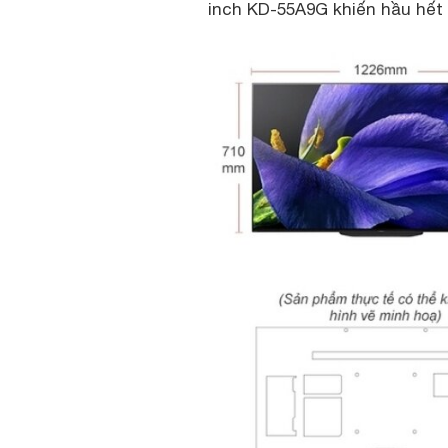
inch KD-55A9G khiến hầu hết n