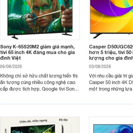
Sony K-65S20M2 giảm giá mạnh,
Casper D50UGC620 
tivi 65 inch 4K đáng mua cho gia
hơn 5 triệu, tivi 5
đình Việt
lượng cho gia đình
06/08/2026
03/08/2026
Không chỉ sở hữu chất lượng hiển thị
Với nhu cầu giải trí gi
ấn tượng cùng nhiều công nghệ cao
Casper 50 inch 4K 
cấp được tích hợp, Google tivi Sony
một trong những lựa
4K 65 inch K-65S20M2 hiện còn đang
trong phân khúc nhờ
được nhiều cửa hàng điện máy giảm
cùng mức giá đang đ
giá sâu.
thống bán lẻ điều ch
hấp dẫn.