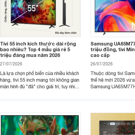
Tivi 55 inch kích thước dài rộng
Samsung UA65M77H
bao nhiêu? Top 4 mẫu giá rẻ 5
triệu đồng, tivi Mi
triệu đáng mua năm 2026
cao cấp
27/07/2026
26/07/2026
Là lựa chọn phổ biến của nhiều khách
Thuộc dòng tivi Sam
hàng, tivi 55 inch mang tới không gian
thế hệ mới 2026 vừa t
màn hình đủ "đã" cho giải trí, tuy nhiên
Samsung UA65M77HA 
việc lựa chọn cũng cần hợp với với
trang
không gian sử dụng. Vậy tivi 55 inch
kích thước dài rộng bao nhiêu cm và
dùng cho phòng bao nhiêu m2?