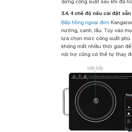
dừng công suất sau khi đã ho
3.4. 4 chế độ nấu cài đặt sẵn
Bếp hồng ngoại đơn
Kangaroo
nướng, canh, lẩu. Tùy vào m
lựa chọn mức công suất phù 
không mất nhiều thời gian để 
nội trợ cũng có thể tự thay