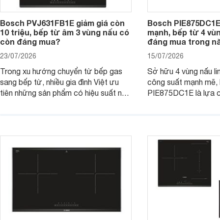
Bosch PVJ631FB1E giảm giá còn
Bosch PIE875DC1E
10 triệu, bếp từ âm 3 vùng nấu có
mạnh, bếp từ 4 vù
còn đáng mua?
đáng mua trong n
23/07/2026
15/07/2026
Trong xu hướng chuyển từ bếp gas
Sở hữu 4 vùng nấu li
sang bếp từ, nhiều gia đình Việt ưu
công suất mạnh mẽ,
tiên những sản phẩm có hiệu suất nấu
PIE875DC1E là lựa 
nướng cao, độ bền tốt và đến từ các
nhu cầu nấu nướng củ
thương hiệu uy tín. Bosch
thời được trang bị nh
PVJ631FB1E là một trong những
minh và tính năng an 
mẫu bếp đáp ứng tốt các tiêu chí này.