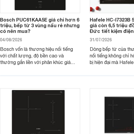
Bosch PUC61KAA5E giá chỉ hơn 6
Hafele HC-I7323B 5
triệu, bếp từ 3 vùng nấu rẻ nhưng
giá còn 6,5 triệu 
có nên mua?
Đức tiết kiệm điện
04/08/2026
31/07/2026
Bosch vốn là thương hiệu nổi tiếng
Dòng bếp từ của th
với chất lượng, độ bền cao và
nổi tiếng không chỉ hộ
thường gắn liền với phân khúc giá
bị hiện đại mà Hafe
cao. Tuy nhiên, trên thị trường hiện
536.61.886 còn đan
nay, mẫu bếp từ Bosch 3 vùng nấu
hàng, siêu thị điện m
PUC61KAA5E lại đang được nhiều
đưa tới lựa chọn ch
đơn vị phân phối với mức giá khá dễ
gia đình.
tiếp cận, thu hút sự quan tâm của
nhiều người tiêu dùng.