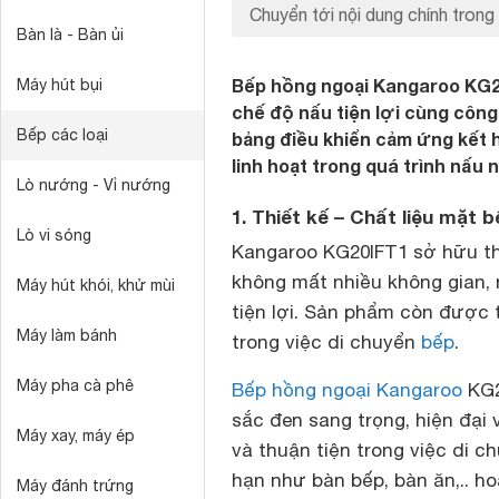
Chuyển tới nội dung chính trong 
Bàn là - Bàn ủi
Bếp hồng ngoại Kangaroo KG20
Máy hút bụi
chế độ nấu tiện lợi cùng côn
Bếp các loại
bảng điều khiển cảm ứng kết 
linh hoạt trong quá trình nấu
Lò nướng - Vỉ nướng
1. Thiết kế – Chất liệu mặt
Lò vi sóng
Kangaroo KG20IFT1 sở hữu th
không mất nhiều không gian,
Máy hút khói, khử mùi
tiện lợi. Sản phẩm còn được 
Máy làm bánh
trong việc di chuyển
bếp
.
Máy pha cà phê
Bếp hồng ngoại Kangaroo
KG2
sắc đen sang trọng, hiện đại 
Máy xay, máy ép
và thuận tiện trong việc di 
hạn như bàn bếp, bàn ăn,.. h
Máy đánh trứng