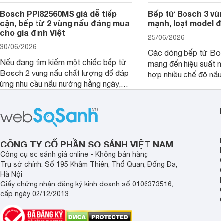
Bosch PPI82560MS giá dễ tiếp
Bếp từ Bosch 3 vù
cận, bếp từ 2 vùng nấu đáng mua
mạnh, loạt model 
cho gia đình Việt
25/06/2026
30/06/2026
Các dòng bếp từ Bo
Nếu đang tìm kiếm một chiếc bếp từ
mang đến hiệu suất 
Bosch 2 vùng nấu chất lượng để đáp
hợp nhiều chế độ nấu
ứng nhu cầu nấu nướng hằng ngày,
ưu hiệu quả sử dụng 
PPI82560MS là một trong những lựa
đây là một số mẫu b
chọn đáng cân nhắc.
vùng nấu đáng mua hi
CÔNG TY CỔ PHẦN SO SÁNH VIỆT NAM
Công cụ so sánh giá online - Không bán hàng
Trụ sở chính: Số 195 Khâm Thiên, Thổ Quan, Đống Đa,
Hà Nội
Giấy chứng nhận đăng ký kinh doanh số 0106373516,
cấp ngày 02/12/2013