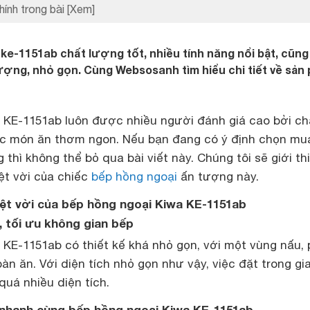
hính trong bài
[Xem]
ke-1151ab chất lượng tốt, nhiều tính năng nổi bật, cũn
ượng, nhỏ gọn. Cùng Websosanh tìm hiểu chi tiết về sản
 KE-1151ab luôn được nhiều người đánh giá cao bởi ch
c món ăn thơm ngon. Nếu bạn đang có ý định chọn mu
 thì không thể bỏ qua bài viết này. Chúng tôi sẽ giới th
t vời của chiếc
bếp hồng ngoại
ấn tượng này.
ệt vời của bếp hồng ngoại Kiwa KE-1151ab
, tối ưu không gian bếp
 KE-1151ab có thiết kế khá nhỏ gọn, với một vùng nấu,
bàn ăn. Với diện tích nhỏ gọn như vậy, việc đặt trong gi
uá nhiều diện tích.
n nhanh cùng bếp hồng ngoại Kiwa KE-1151ab