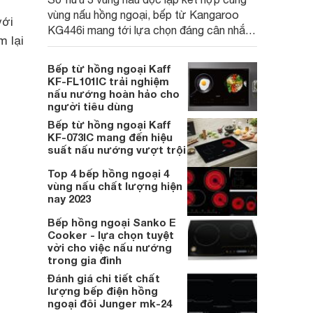
vùng nấu hồng ngoại, bếp từ Kangaroo
với
KG446i mang tới lựa chọn đáng cân nhắc
 lại
cho nhu cầu nấu nướng tại gia đình. Hiện
sản phẩm cũng đang được giảm giá khá
Bếp từ hồng ngoại Kaff
sâu tại nhiều cửa hàng, đại lý.
KF-FL101IC trải nghiệm
nấu nướng hoàn hảo cho
người tiêu dùng
Bếp từ hồng ngoại Kaff
KF-073IC mang đến hiệu
suất nấu nướng vượt trội
Top 4 bếp hồng ngoại 4
vùng nấu chất lượng hiện
nay 2023
Bếp hồng ngoại Sanko E
Cooker - lựa chọn tuyệt
vời cho việc nấu nướng
trong gia đình
Đánh giá chi tiết chất
lượng bếp điện hồng
ngoại đôi Junger mk-24