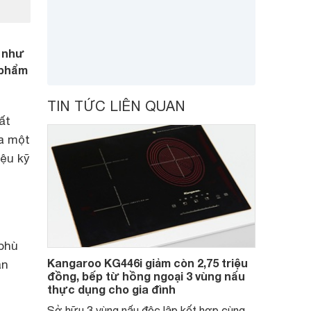
g như
 phẩm
TIN TỨC LIÊN QUAN
ất
a một
iệu kỹ
 phù
Kangaroo KG446i giảm còn 2,75 triệu
an
đồng, bếp từ hồng ngoại 3 vùng nấu
thực dụng cho gia đình
Sở hữu 3 vùng nấu độc lập kết hợp cùng