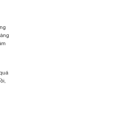
ảng
dàng
hâm
 quá
ồi,