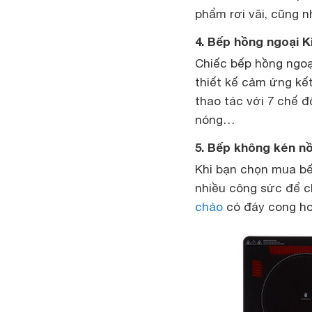
phẩm rơi vãi, cũng n
4. Bếp hồng ngoại K
Chiếc bếp hồng ngoạ
thiết kế cảm ứng kết
thao tác với 7 chế đ
nóng…
5. Bếp không kén nồ
Khi bạn chọn mua bế
nhiều công sức để ch
chảo
có đáy cong ho