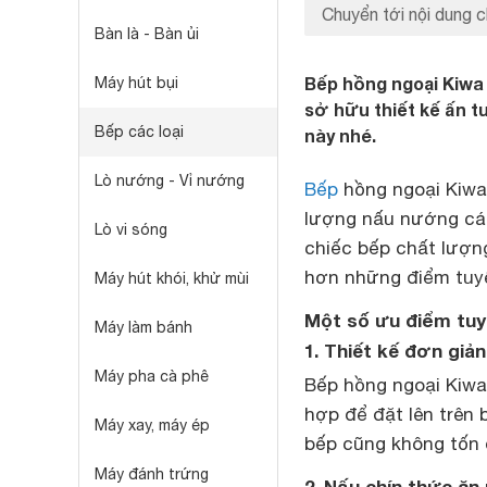
Chuyển tới nội dung c
Bàn là - Bàn ủi
Bếp hồng ngoại Kiwa 
Máy hút bụi
sở hữu thiết kế ấn t
Bếp các loại
này nhé.
Lò nướng - Vỉ nướng
Bếp
hồng ngoại Kiwa
lượng nấu nướng cá
Lò vi sóng
chiếc bếp chất lượng
hơn những điểm tuyệ
Máy hút khói, khử mùi
Một số ưu điểm tuy
Máy làm bánh
1. Thiết kế đơn giản
Máy pha cà phê
Bếp hồng ngoại Kiwa
hợp để đặt lên trên 
Máy xay, máy ép
bếp cũng không tốn q
Máy đánh trứng
2. Nấu chín thức ă