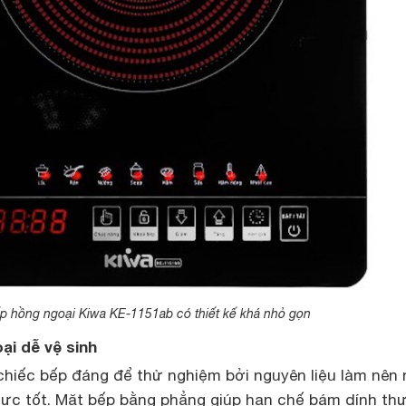
p hồng ngoại Kiwa KE-1151ab có thiết kế khá nhỏ gọn
ại dễ vệ sinh
chiếc bếp đáng để thử nghiệm bởi nguyên liệu làm nên
 lực tốt. Mặt bếp bằng phẳng giúp hạn chế bám dính th