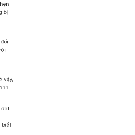
 hẹn
g bị
 đổi
với
ờ vậy,
tính
 đặt
 biết